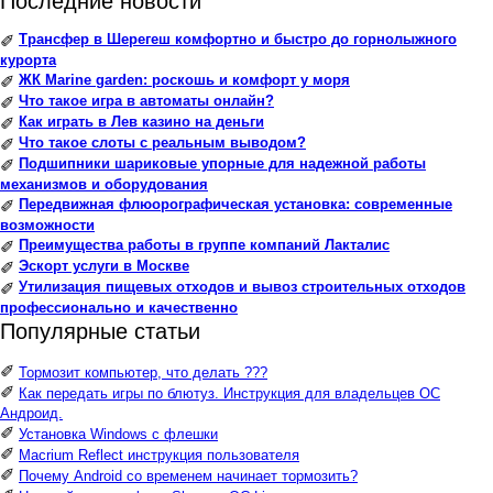
Последние новости
Трансфер в Шерегеш комфортно и быстро до горнолыжного
✐
курорта
ЖК Marine garden: роскошь и комфорт у моря
✐
Что такое игра в автоматы онлайн?
✐
Как играть в Лев казино на деньги
✐
Что такое слоты с реальным выводом?
✐
Подшипники шариковые упорные для надежной работы
✐
механизмов и оборудования
Передвижная флюорографическая установка: современные
✐
возможности
Преимущества работы в группе компаний Лакталис
✐
Эскорт услуги в Москве
✐
Утилизация пищевых отходов и вывоз строительных отходов
✐
профессионально и качественно
Популярные статьи
✐
Тормозит компьютер, что делать ???
✐
Как передать игры по блютуз. Инструкция для владельцев ОС
Андроид.
✐
Установка Windows с флешки
✐
Macrium Reflect инструкция пользователя
✐
Почему Android со временем начинает тормозить?