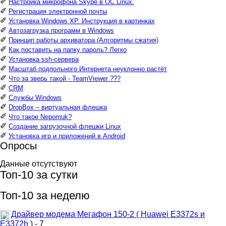
✐
Настройка микрофона Skype в ОС Linux.
✐
Регистрация электронной почты
✐
Установка Windows XP. Инструкция в картинках
✐
Автозагрузка программ в Windows
✐
Принцип работы архиватора (Алгоритмы сжатия)
✐
Как поставить на папку пароль? Легко
✐
Установка ssh-сервера
✐
Масштаб подпольного Интернета неуклонно растёт
✐
Что за зверь такой - TeamViewer ???
✐
CRM
✐
Службы Windows
✐
DropBox – виртуальная флешка
✐
Что такое Nepomuk?
✐
Создание загрузочной флешки Linux
✐
Установка игр и приложений в Android
Опросы
Данные отсутствуют
Топ-10 за сутки
Топ-10 за неделю
Драйвер модема Мегафон 150-2 ( Huawei E3372s и
E3372h )
- 7