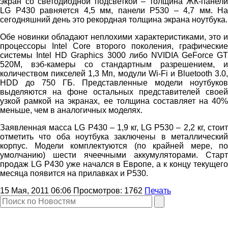
экран со светодиодной подсветкой – толщина ЖК-панели
LG P430 равняется 4,5 мм, панели P530 – 4,7 мм. На
сегодняшний день это рекордная толщина экрана ноутбука.
Обе новинки обладают неплохими характеристиками, это и
процессоры Intel Core второго поколения, графические
системы Intel HD Graphics 3000 либо NVIDIA GeForce GT
520M, вэб-камеры со стандартным разрешением, и
количеством пикселей 1,3 Мп, модули Wi-Fi и Bluetooth 3.0,
HDD до 750 ГБ. Представленные модели ноутбуков
выделяются на фоне остальных представителей своей
узкой рамкой на экранах, ее толщина составляет на 40%
меньше, чем в аналогичных моделях.
Заявленная масса LG P430 – 1,9 кг, LG P530 – 2,2 кг, стоит
отметить что оба ноутбука заключены в металлический
корпус. Модели комплектуются (по крайней мере, по
умолчанию) шести ячеечными аккумуляторами. Старт
продаж LG P430 уже начался в Европе, а к концу текущего
месяца появится на прилавках и P530.
15 Мая, 2011 06:06
Просмотров:
1762
Печать