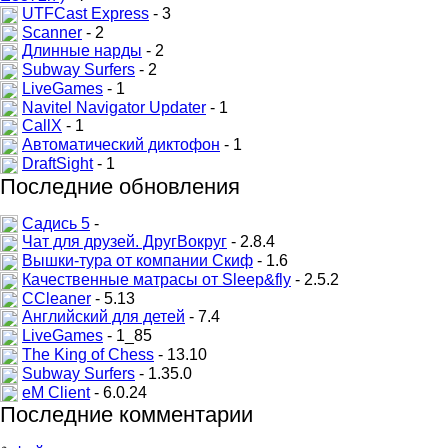
UTFCast Express
- 3
Scanner
- 2
Длинные нарды
- 2
Subway Surfers
- 2
LiveGames
- 1
Navitel Navigator Updater
- 1
CallX
- 1
Автоматический диктофон
- 1
DraftSight
- 1
Последние обновления
Садись 5
-
Чат для друзей. ДругВокруг
- 2.8.4
Вышки-тура от компании Скиф
- 1.6
Качественные матрасы от Sleep&fly
- 2.5.2
CCleaner
- 5.13
Английский для детей
- 7.4
LiveGames
- 1_85
The King of Chess
- 13.10
Subway Surfers
- 1.35.0
eM Client
- 6.0.24
Последние комментарии