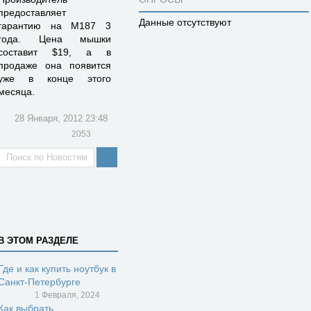
предоставляет
Данные отсутствуют
гарантию на М187 3
года. Цена мышки
составит $19, а в
продаже она появится
уже в конце этого
месяца.
28 Января, 2012 23:48
2053
В ЭТОМ РАЗДЕЛЕ
Где и как купить ноутбук в
Санкт-Петербурге
1 Февраля, 2024
Как выбрать