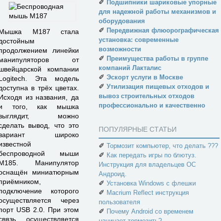
✐
Подшипники шариковые упорные
для надежной работы механизмов и
оборудования
✐
Передвижная флюорографическая
Мышка М187 стала
установка: современные
достойным
возможности
продолжением линейки
✐
Преимущества работы в группе
манипуляторов от
компаний Лакталис
швейцарской компании
✐
Эскорт услуги в Москве
Logitech. Эта модель
✐
Утилизация пищевых отходов и
доступна в трёх цветах.
вывоз строительных отходов
Исходя из названия, да
профессионально и качественно
и того, как мышка
выглядит, можно
сделать вывод, что это
ПОПУЛЯРНЫЕ СТАТЬИ
вариант широко
известной
✐
Тормозит компьютер, что делать ???
беспроводной мыши
✐
Как передать игры по блютуз.
М185. Манипулятор
Инструкция для владельцев ОС
оснащён миниатюрным
Андроид.
приёмником,
✐
Установка Windows с флешки
подключение которого
✐
Macrium Reflect инструкция
осуществляется через
пользователя
порт USB 2.0. При этом
✐
Почему Android со временем
связь осуществляется
начинает тормозить?