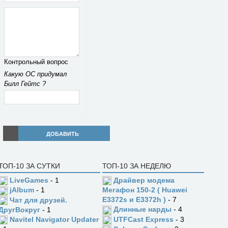
Контрольный вопрос
Какую ОС придумал
Билл Гейтс ?
ДОБАВИТЬ
ТОП-10 ЗА СУТКИ
ТОП-10 ЗА НЕДЕЛЮ
LiveGames
- 1
Драйвер модема
jAlbum
- 1
Мегафон 150-2 ( Huawei
E3372s и E3372h )
- 7
Чат для друзей.
Длинные нарды
- 4
ДругВокруг
- 1
UTFCast Express
- 3
Navitel Navigator Updater