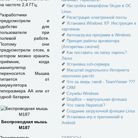
на частоте 2,4 ГГц.
✐
Настройка микрофона Skype в ОС
Linux.
Разработчики
✐
Регистрация электронной почты
предусмотрели и
✐
Установка Windows XP. Инструкция в
удобство для
картинках
пользователя при
✐
Автозагрузка программ в Windows
полевой работе.
✐
Принцип работы архиватора
Поэтому они
(Алгоритмы сжатия)
предусмотрели отсек, в
✐
Как поставить на папку пароль?
котором можно хранить
Легко
приёмник, когда
✐
Установка ssh-сервера
манипулятор
✐
Масштаб подпольного Интернета
переносится. Мышка
неуклонно растёт
питается от
✐
Что за зверь такой - TeamViewer ???
аккумулятора
✐
CRM
типоразмера АА или от
✐
Службы Windows
одной батареи.
✐
DropBox – виртуальная флешка
✐
Что такое Nepomuk?
✐
Создание загрузочной флешки Linux
✐
Установка игр и приложений в
Беспроводная мышь
Android
M187
Производитель
ОПРОСЫ