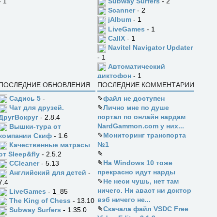
Subway Surfers
- 2
- 1
Scanner
- 2
jAlbum
- 1
LiveGames
- 1
CallX
- 1
Navitel Navigator Updater
- 1
Автоматический
диктофон
- 1
ПОСЛЕДНИЕ ОБНОВЛЕНИЯ
ПОСЛЕДНИЕ КОММЕНТАРИИ
Садись 5
-
✎
файл не доступен
✎
Лично мне по душе
Чат для друзей.
портал по онлайн нардам
ДругВокруг
- 2.8.4
NardGammon.com у них...
Вышки-тура от
✎
Мониторинг транспорта
компании Скиф
- 1.6
№1
Качественные матрасы
✎
от Sleep&fly
- 2.5.2
✎
На Windows 10 тоже
CCleaner
- 5.13
прекрасно идут нарды
Английский для детей
-
✎
Не неси чушь, нет там
7.4
ничего. Ни аваст ни доктор
LiveGames
- 1_85
вэб ничего не...
The King of Chess
- 13.10
✎
Скачала файл VSDC Free
Subway Surfers
- 1.35.0