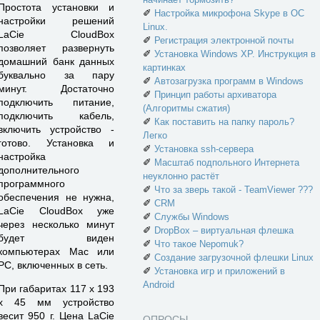
Простота установки и
✐
Настройка микрофона Skype в ОС
настройки решений
Linux.
LaCie CloudBox
✐
Регистрация электронной почты
позволяет развернуть
✐
Установка Windows XP. Инструкция в
домашний банк данных
картинках
буквально за пару
✐
Автозагрузка программ в Windows
минут. Достаточно
✐
Принцип работы архиватора
подключить питание,
(Алгоритмы сжатия)
подключить кабель,
✐
Как поставить на папку пароль?
включить устройство -
Легко
готово. Установка и
✐
Установка ssh-сервера
настройка
✐
Масштаб подпольного Интернета
дополнительного
неуклонно растёт
программного
✐
Что за зверь такой - TeamViewer ???
обеспечения не нужна,
✐
CRM
LaCie CloudBox уже
✐
Службы Windows
через несколько минут
✐
DropBox – виртуальная флешка
будет виден
✐
Что такое Nepomuk?
компьютерах Mac или
✐
Создание загрузочной флешки Linux
PC, включенных в сеть.
✐
Установка игр и приложений в
Android
При габаритах 117 x 193
x 45 мм устройство
весит 950 г. Цена LaCie
ОПРОСЫ