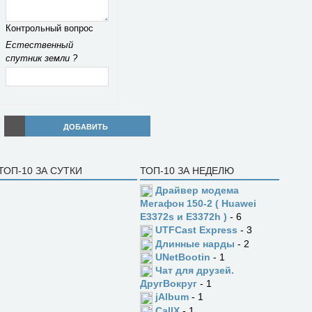
Контрольный вопрос
Естественный
спутник земли ?
ДОБАВИТЬ
ТОП-10 ЗА СУТКИ
ТОП-10 ЗА НЕДЕЛЮ
Драйвер модема
Мегафон 150-2 ( Huawei
E3372s и E3372h )
- 6
UTFCast Express
- 3
Длинные нарды
- 2
UNetBootin
- 1
Чат для друзей.
ДругВокруг
- 1
jAlbum
- 1
CallX
- 1