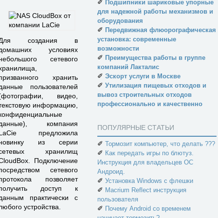
✐
Подшипники шариковые упорные
для надежной работы механизмов и
оборудования
✐
Передвижная флюорографическая
установка: современные
Для создания в
возможности
домашних условиях
✐
Преимущества работы в группе
небольшого сетевого
компаний Лакталис
хранилища,
✐
Эскорт услуги в Москве
призванного хранить
✐
Утилизация пищевых отходов и
данные пользователей
вывоз строительных отходов
(фотографии, видео,
профессионально и качественно
текстовую информацию,
конфиденциальные
данные), компания
ПОПУЛЯРНЫЕ СТАТЬИ
LaCie предложила
новинку из серии
✐
Тормозит компьютер, что делать ???
сетевых хранилищ
✐
Как передать игры по блютуз.
CloudBox. Подключение
Инструкция для владельцев ОС
посредством сетевого
Андроид.
протокола позволяет
✐
Установка Windows с флешки
получить доступ к
✐
Macrium Reflect инструкция
данным практически с
пользователя
любого устройства.
✐
Почему Android со временем
начинает тормозить?