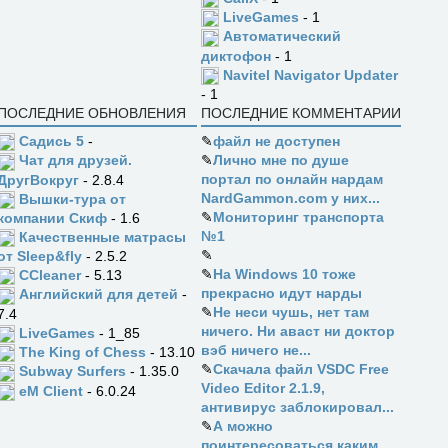
LiveGames
- 1
Автоматический
диктофон
- 1
Navitel Navigator Updater
- 1
ПОСЛЕДНИЕ ОБНОВЛЕНИЯ
ПОСЛЕДНИЕ КОММЕНТАРИИ
Садись 5
-
✎
файл не доступен
✎
Лично мне по душе
Чат для друзей.
портал по онлайн нардам
ДругВокруг
- 2.8.4
NardGammon.com у них...
Вышки-тура от
✎
Мониторинг транспорта
компании Скиф
- 1.6
№1
Качественные матрасы
✎
от Sleep&fly
- 2.5.2
✎
На Windows 10 тоже
CCleaner
- 5.13
прекрасно идут нарды
Английский для детей
-
✎
Не неси чушь, нет там
7.4
ничего. Ни аваст ни доктор
LiveGames
- 1_85
вэб ничего не...
The King of Chess
- 13.10
✎
Скачала файл VSDC Free
Subway Surfers
- 1.35.0
Video Editor 2.1.9,
eM Client
- 6.0.24
антивирус заблокировал...
✎
А можно
поинтересоваться каким