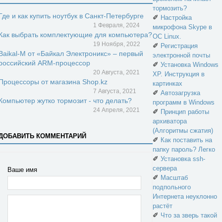
тормозить?
Где и как купить ноутбук в Санкт-Петербурге
✐
Настройка
1 Февраля, 2024
микрофона Skype в
Как выбрать комплектующие для компьютера?
ОС Linux.
19 Ноября, 2022
✐
Регистрация
Baikal-M от «Байкал Электроникс» – первый
электронной почты
российский ARM-процессор
✐
Установка Windows
20 Августа, 2021
XP. Инструкция в
Процессоры от магазина Shop.kz
картинках
7 Августа, 2021
✐
Автозагрузка
Компьютер жутко тормозит - что делать?
программ в Windows
24 Апреля, 2021
✐
Принцип работы
архиватора
(Алгоритмы сжатия)
ДОБАВИТЬ КОММЕНТАРИЙ
✐
Как поставить на
папку пароль? Легко
✐
Установка ssh-
сервера
Ваше имя
✐
Масштаб
подпольного
Интернета неуклонно
растёт
✐
Что за зверь такой