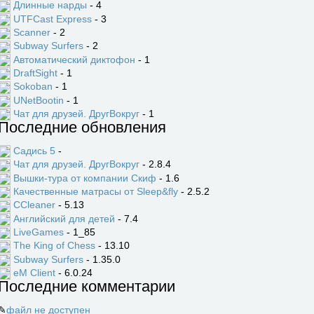
Длинные нарды
- 4
UTFCast Express
- 3
Scanner
- 2
Subway Surfers
- 2
Автоматический диктофон
- 1
DraftSight
- 1
Sokoban
- 1
UNetBootin
- 1
Чат для друзей. ДругВокруг
- 1
Последние обновления
Садись 5
-
Чат для друзей. ДругВокруг
- 2.8.4
Вышки-тура от компании Скиф
- 1.6
Качественные матрасы от Sleep&fly
- 2.5.2
CCleaner
- 5.13
Английский для детей
- 7.4
LiveGames
- 1_85
The King of Chess
- 13.10
Subway Surfers
- 1.35.0
eM Client
- 6.0.24
Последние комментарии
✎
файл не доступен