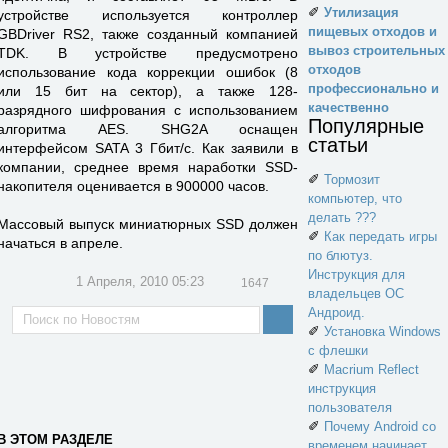
✐
Утилизация
устройстве используется контроллер
пищевых отходов и
GBDriver RS2, также созданный компанией
вывоз строительных
TDK. В устройстве предусмотрено
отходов
использование кода коррекции ошибок (8
профессионально и
или 15 бит на сектор), а также 128-
качественно
разрядного шифрования с использованием
Популярные
алгоритма AES. SHG2A оснащен
статьи
интерфейсом SATA 3 Гбит/с. Как заявили в
компании, среднее время наработки SSD-
✐
Тормозит
накопителя оценивается в 900000 часов.
компьютер, что
делать ???
Массовый выпуск миниатюрных SSD должен
✐
Как передать игры
начаться в апреле.
по блютуз.
Инструкция для
1 Апреля, 2010 05:23
1647
владельцев ОС
Андроид.
✐
Установка Windows
с флешки
✐
Macrium Reflect
инструкция
пользователя
✐
Почему Android со
В ЭТОМ РАЗДЕЛЕ
временем начинает