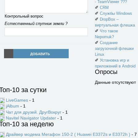
- TeamViewer ???
✐
CRM
✐
Службы Windows
Контрольный вопрос
✐
DropBox –
Естественный спутник земли ?
виртуальная флешка
✐
Что такое
Nepomuk?
✐
Создание
загрузочной флешки
ДОБАВИТЬ
Linux
✐
Установка игр и
приложений в Android
Опросы
Данные отсутствуют
Топ-10 за сутки
LiveGames
- 1
jAlbum
- 1
Чат для друзей. ДругВокруг
- 1
Navitel Navigator Updater
- 1
Топ-10 за неделю
Драйвер модема Мегафон 150-2 ( Huawei E3372s и E3372h )
- 7