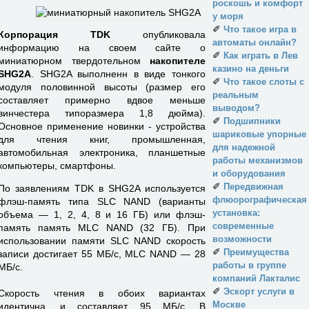
роскошь и комфорт
у моря
✐
Что такое игра в
Корпорация TDK
опубликовала
автоматы онлайн?
информацию на своем сайте о
✐
Как играть в Лев
миниатюрном твердотельном
накопителе
казино на деньги
SHG2A
. SHG2A выполненн в виде тонкого
✐
Что такое слоты с
модуля половинной высоты (размер его
реальным
составляет примерно вдвое меньше
выводом?
винчестера типоразмера 1,8 дюйма).
✐
Подшипники
Основное применение новинки - устройства
шариковые упорные
для чтения книг, промышленная,
для надежной
автомобильная электроника, планшетные
работы механизмов
компьютеры, смартфоны.
и оборудования
✐
Передвижная
По заявлениям TDK в SHG2A используется
флюорографическая
флэш-память типа SLC NAND (варианты
установка:
объема — 1, 2, 4, 8 и 16 ГБ) или флэш-
современные
память память MLC NAND (32 ГБ). При
возможности
использовании памяти SLC NAND скорость
✐
Преимущества
записи достигает 55 МБ/с, MLC NAND — 28
работы в группе
МБ/с.
компаний Лакталис
✐
Эскорт услуги в
Скорость чтения в обоих вариантах
Москве
идентична, и составляет 95 МБ/с. В