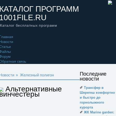
КАТАЛОГ ПРОГРАММ
1001FILE.RU
Каталог бесплатных программ
Главная
Новости
Статьи
Файлы
Форум
Обратная связь
Последние
Новости
»
Железный полигон
новости
Альтернативные
✐
Трансфер в
винчестеры
Шерегеш комфортно
и быстро до
горнолыжного
курорта
✐
ЖК Marine garden: