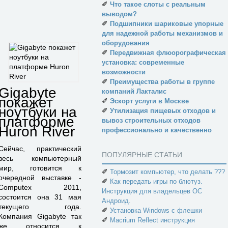
✐
Что такое слоты с реальным
выводом?
✐
Подшипники шариковые упорные
для надежной работы механизмов и
оборудования
✐
Передвижная флюорографическая
установка: современные
возможности
✐
Преимущества работы в группе
Gigabyte
компаний Лакталис
покажет
✐
Эскорт услуги в Москве
ноутбуки на
✐
Утилизация пищевых отходов и
платформе
вывоз строительных отходов
Huron River
профессионально и качественно
Сейчас, практический
ПОПУЛЯРНЫЕ СТАТЬИ
весь компьютерный
мир, готовится к
✐
Тормозит компьютер, что делать ???
очередной выставке -
✐
Как передать игры по блютуз.
Computex 2011,
Инструкция для владельцев ОС
состоится она 31 мая
Андроид.
текущего года.
✐
Установка Windows с флешки
Компания Gigabyte так
✐
Macrium Reflect инструкция
же относится к