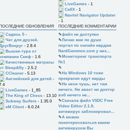
LiveGames
- 1
CallX
- 1
Navitel Navigator Updater
- 1
ПОСЛЕДНИЕ ОБНОВЛЕНИЯ
ПОСЛЕДНИЕ КОММЕНТАРИИ
Садись 5
-
✎
файл не доступен
✎
Лично мне по душе
Чат для друзей.
портал по онлайн нардам
ДругВокруг
- 2.8.4
NardGammon.com у них...
Вышки-тура от
✎
Мониторинг транспорта
компании Скиф
- 1.6
№1
Качественные матрасы
✎
от Sleep&fly
- 2.5.2
✎
На Windows 10 тоже
CCleaner
- 5.13
прекрасно идут нарды
Английский для детей
-
✎
Не неси чушь, нет там
7.4
ничего. Ни аваст ни доктор
LiveGames
- 1_85
вэб ничего не...
The King of Chess
- 13.10
✎
Скачала файл VSDC Free
Subway Surfers
- 1.35.0
Video Editor 2.1.9,
eM Client
- 6.0.24
антивирус заблокировал...
✎
А можно
поинтересоваться каким
антивирусом Вы