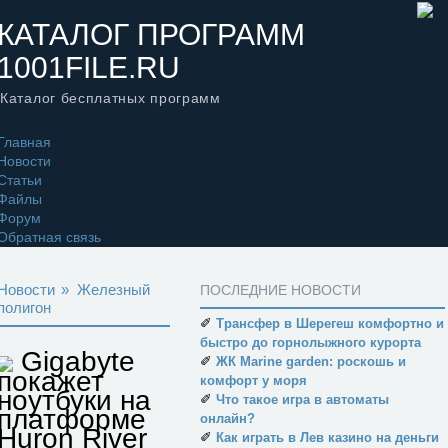
КАТАЛОГ ПРОГРАММ
1001FILE.RU
Каталог бесплатных программ
Главная
Новости
Статьи
Файлы
Форум
Обратная связь
Новости
»
Железный
ПОСЛЕДНИЕ НОВОСТИ
полигон
✐
Трансфер в Шерегеш комфортно и
быстро до горнолыжного курорта
Gigabyte
✐
ЖК Marine garden: роскошь и
покажет
комфорт у моря
ноутбуки на
✐
Что такое игра в автоматы
платформе
онлайн?
Huron River
✐
Как играть в Лев казино на деньги