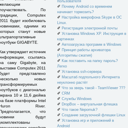
пользователя
желающим
✐
Почему Android со временем
поучаствовать. По
начинает тормозить?
традиции, Computex
✐
Настройка микрофона Skype в ОС
2011 будет изобиловать
Linux.
новинками, одними из
✐
Регистрация электронной почты
которых станут новые
✐
Установка Windows XP. Инструкция в
ультрапортативные
картинках
ноутбуки GIGABYTE.
✐
Автозагрузка программ в Windows
✐
Принцип работы архиватора
Как утверждает источник
(Алгоритмы сжатия)
информации, ссылаясь
✐
Как поставить на папку пароль?
на саму Gigabyte, на
Легко
выставке Computex 2011
✐
Установка ssh-сервера
будет представлено
✐
Масштаб подпольного Интернета
несколько новых
неуклонно растёт
трансформируемых
✐
Что за зверь такой - TeamViewer ???
ноутбуков с диагональю
✐
CRM
экрана 10 и 11,6 дюйма
✐
Службы Windows
на базе платформы Intel
✐
DropBox – виртуальная флешка
Huron River.
✐
Что такое Nepomuk?
Предполагается, что
✐
Создание загрузочной флешки Linux
новинки будут
✐
Установка игр и приложений в
укомплектованы
Android
процессорами семейств