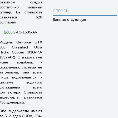
режимом следит
достаточно мощный
ОПРОСЫ
куллер. Ее стоимость
равняется 620
Данные отсутствуют
долларам.
Модель GeForce GTX
580 Classified Ultra
Hydro Copper (03G-P3-
1597-AR). Эта карта уже
имеет водоблок, к
сожалению, система не
автономна, она всего
лишь подключается к
системе водяного
охлаждения всего
компьютера. Стоимость
видеокарты равняется
750 долларам.
Обе видеокарты имеют
по 512 ядер CUDA, 384-