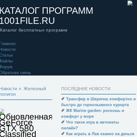
КАТАЛОГ ПРОГРАММ
1001FILE.RU
Каталог бесплатных программ
Главная
Новости
Статьи
Файлы
Форум
Обратная связь
Новости
»
Железный
ПОСЛЕДНИЕ НОВОСТИ
полигон
✐
Трансфер в Шерегеш комфортно и
быстро до горнолыжного курорта
✐
ЖК Marine garden: роскошь и
Обновленная
комфорт у моря
GeForce
✐
Что такое игра в автоматы
GTX 580
онлайн?
Classified
✐
Как играть в Лев казино на деньги