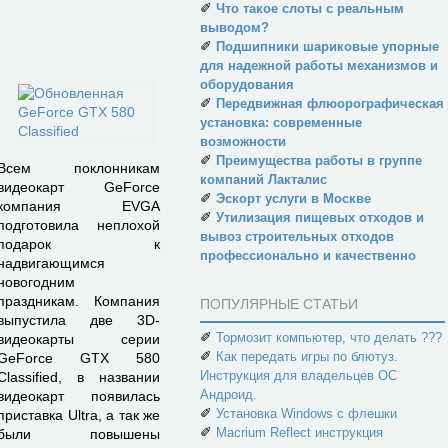
✐
Что такое слоты с реальным
выводом?
✐
Подшипники шариковые упорные
для надежной работы механизмов и
оборудования
✐
Передвижная флюорографическая
установка: современные
возможности
✐
Преимущества работы в группе
Всем поклонникам
компаний Лакталис
видеокарт GeForce
✐
Эскорт услуги в Москве
компания EVGA
✐
Утилизация пищевых отходов и
подготовила неплохой
вывоз строительных отходов
подарок к
профессионально и качественно
надвигающимся
новогодним
праздникам. Компания
ПОПУЛЯРНЫЕ СТАТЬИ
выпустила две 3D-
✐
Тормозит компьютер, что делать ???
видеокарты серии
✐
Как передать игры по блютуз.
GeForce GTX 580
Инструкция для владельцев ОС
Classified, в названии
Андроид.
видеокарт появилась
✐
Установка Windows с флешки
приставка Ultra, а так же
✐
Macrium Reflect инструкция
были повышены