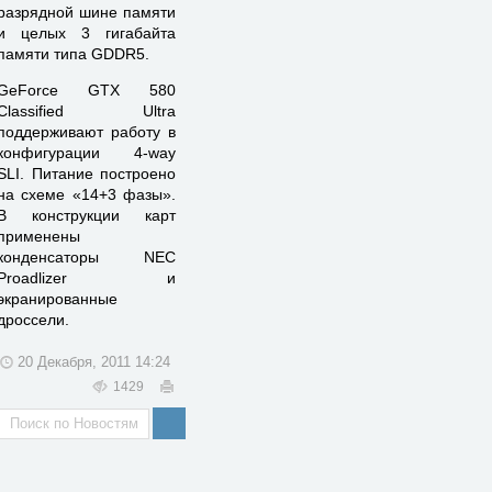
разрядной шине памяти
и целых 3 гигабайта
памяти типа GDDR5.
GeForce GTX 580
Classified Ultra
поддерживают работу в
конфигурации 4-way
SLI. Питание построено
на схеме «14+3 фазы».
В конструкции карт
применены
конденсаторы NEC
Proadlizer и
экранированные
дроссели.
20 Декабря, 2011 14:24
1429