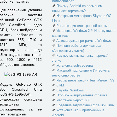
пользователя
рабочие частоты.
✐
Почему Android со временем
Для сравнения уточним
начинает тормозить?
рабочие частоты
✐
Настройка микрофона Skype в ОС
обычной GeForce GTX
Linux.
580 Classified – ядро
✐
Регистрация электронной почты
GPU, блок шейдеров и
✐
Установка Windows XP. Инструкция в
память работают на
картинках
частотах 855, 1710 и
✐
Автозагрузка программ в Windows
4212 МГц, то
✐
Принцип работы архиватора
видеокарты из ряда
(Алгоритмы сжатия)
Ultra выдают «на гора»
✐
Как поставить на папку пароль?
до 900, 1800 и 4212
Легко
МГц соответственно.
✐
Установка ssh-сервера
✐
Масштаб подпольного Интернета
неуклонно растёт
✐
Что за зверь такой - TeamViewer ???
Модель GeForce GTX
✐
CRM
580 Classified Ultra
✐
Службы Windows
(03G-P3-1595-AR).
✐
DropBox – виртуальная флешка
Видеокарта оснащена
✐
Что такое Nepomuk?
воздушным
✐
Создание загрузочной флешки Linux
охлаждением, за ее
✐
Установка игр и приложений в
температурным
Android