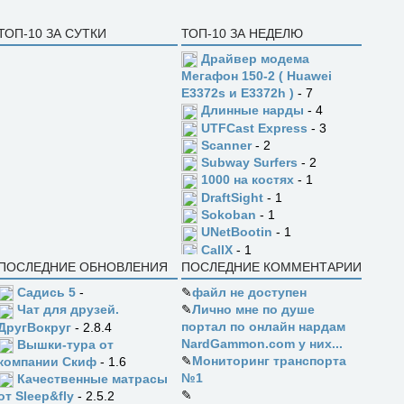
ТОП-10 ЗА СУТКИ
ТОП-10 ЗА НЕДЕЛЮ
Драйвер модема
Мегафон 150-2 ( Huawei
E3372s и E3372h )
- 7
Длинные нарды
- 4
UTFCast Express
- 3
Scanner
- 2
Subway Surfers
- 2
1000 на костях
- 1
DraftSight
- 1
Sokoban
- 1
UNetBootin
- 1
CallX
- 1
ПОСЛЕДНИЕ ОБНОВЛЕНИЯ
ПОСЛЕДНИЕ КОММЕНТАРИИ
Садись 5
-
✎
файл не доступен
✎
Лично мне по душе
Чат для друзей.
портал по онлайн нардам
ДругВокруг
- 2.8.4
NardGammon.com у них...
Вышки-тура от
✎
Мониторинг транспорта
компании Скиф
- 1.6
№1
Качественные матрасы
✎
от Sleep&fly
- 2.5.2