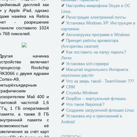
дюймовый дисплей как
✐
Настройка микрофона Skype в ОС
и у Apple iPad, однако
Linux.
даже намёка на Retina
✐
Регистрация электронной почты
нет - разрешение
✐
Установка Windows XP. Инструкция в
панели составило 1024
картинках
x 768 пикселей.
✐
Автозагрузка программ в Windows
✐
Принцип работы архиватора
(Алгоритмы сжатия)
✐
Как поставить на папку пароль?
Другая начинка
Легко
устройства включает
✐
Установка ssh-сервера
процессор Rockchip
✐
Масштаб подпольного Интернета
RK3066 с двумя ядрами
неуклонно растёт
Cortex-A9,
✐
Что за зверь такой - TeamViewer ???
четырёхъядерным
✐
CRM
графическим
✐
Службы Windows
ускорителем Mali 400 и
✐
DropBox – виртуальная флешка
тактовой частотой 1,6
✐
Что такое Nepomuk?
ГГц, 1 ГБ оперативной
✐
Создание загрузочной флешки Linux
памяти, а также 8 ГБ
✐
Установка игр и приложений в
внутренней памяти с
Android
возможностью её
увеличения за счёт карт
ОПРОСЫ