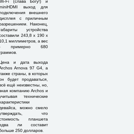
Wi-Fi (слава Богу!) и
miniHDMI выход для
подключения внешнего
дисплея с приличным
разрешением. Наконец,
габариты устройства
составили 243,8 х 190 х
10,1 миллиметров, а вес
- примерно 680
граммов.
Цена и дата выхода
Archos Arnova 97 G4, а
также страны, в которых
он будет продаваться,
всё ещё неизвестны, но,
зная компанию Archos и
учитывая технические
характеристики
девайса, можно смело
утверждать, что
стоимость планшета
едва ли составит
больше 250 долларов.