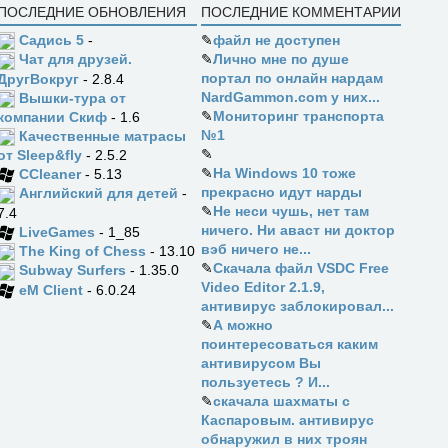
ПОСЛЕДНИЕ ОБНОВЛЕНИЯ
ПОСЛЕДНИЕ КОММЕНТАРИИ
Садись 5
-
✎
файл не доступен
✎
Лично мне по душе
Чат для друзей.
портал по онлайн нардам
ДругВокруг
- 2.8.4
NardGammon.com у них...
Вышки-тура от
✎
Мониторинг транспорта
компании Скиф
- 1.6
№1
Качественные матрасы
✎
от Sleep&fly
- 2.5.2
✎
На Windows 10 тоже
CCleaner
- 5.13
прекрасно идут нарды
Английский для детей
-
✎
Не неси чушь, нет там
7.4
ничего. Ни аваст ни доктор
LiveGames
- 1_85
вэб ничего не...
The King of Chess
- 13.10
✎
Скачала файл VSDC Free
Subway Surfers
- 1.35.0
Video Editor 2.1.9,
eM Client
- 6.0.24
антивирус заблокировал...
✎
А можно
поинтересоваться каким
антивирусом Вы
пользуетесь ? И...
✎
скачала шахматы с
Каспаровым. антивирус
обнаружил в них троян