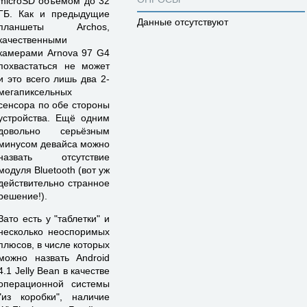
microSD объёмом до 32
ГБ. Как и предыдущие
Данные отсутствуют
планшеты Archos,
качественными
камерами Arnova 97 G4
похвастаться не может
и это всего лишь два 2-
мегапиксельных
сенсора по обе стороны
устройства. Ещё одним
довольно серьёзным
минусом девайса можно
назвать отсутствие
модуля Bluetooth (вот уж
действительно странное
решение!).
Зато есть у "таблетки" и
несколько неоспоримых
плюсов, в числе которых
можно назвать Android
4.1 Jelly Bean в качестве
операционной системы
"из коробки", наличие