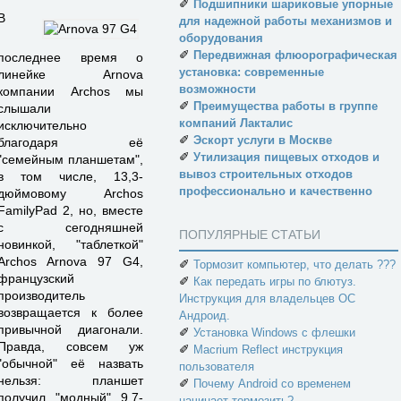
✐
Подшипники шариковые упорные
В
для надежной работы механизмов и
оборудования
✐
Передвижная флюорографическая
последнее время о
установка: современные
линейке Arnova
возможности
компании Archos мы
✐
Преимущества работы в группе
слышали
компаний Лакталис
исключительно
✐
Эскорт услуги в Москве
благодаря её
✐
Утилизация пищевых отходов и
"семейным планшетам",
вывоз строительных отходов
в том числе, 13,3-
профессионально и качественно
дюймовому Archos
FamilyPad 2, но, вместе
с сегодняшней
ПОПУЛЯРНЫЕ СТАТЬИ
новинкой, "таблеткой"
Archos Arnova 97 G4,
✐
Тормозит компьютер, что делать ???
французский
✐
Как передать игры по блютуз.
производитель
Инструкция для владельцев ОС
возвращается к более
Андроид.
привычной диагонали.
✐
Установка Windows с флешки
Правда, совсем уж
✐
Macrium Reflect инструкция
"обычной" её назвать
пользователя
нельзя: планшет
✐
Почему Android со временем
получил "модный" 9,7-
начинает тормозить?