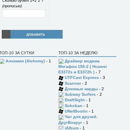
Сколько будет 2+2*2 ?
(прописью)
ДОБАВИТЬ
ТОП-10 ЗА СУТКИ
ТОП-10 ЗА НЕДЕЛЮ
Алхимия (Alchemy)
- 1
Драйвер модема
Мегафон 150-2 ( Huawei
E3372s и E3372h )
- 7
UTFCast Express
- 3
Scanner
- 2
Длинные нарды
- 2
Subway Surfers
- 2
DraftSight
- 1
Sokoban
- 1
UNetBootin
- 1
Чат для друзей.
ДругВокруг
- 1
jAlbum
- 1