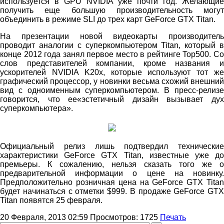
используется в GPU NVIDIA уже почти год. Желающие
получить еще большую производительность могут
объединить в режиме SLI до трех карт GeForce GTX Titan.
На презентации новой видеокарты производитель
проводит аналогии с суперкомпьютером Titan, который в
конце 2012 года занял первое место в рейтинге Top500. Со
слов представителей компании, кроме названия и
ускорителей NVIDIA K20x, которые используют тот же
графический процессор, у новинки весьма схожий внешний
вид с одноименным суперкомпьютером. В пресс-релизе
говорится, что ее«эстетичный дизайн вызывает дух
суперкомпьютера».
Официальный релиз лишь подтвердил технические
характеристики GeForce GTX Titan, известные уже до
премьеры. К сожалению, нельзя сказать того же о
предварительной информации о цене на новинку.
Предположительно розничная цена на GeForce GTX Titan
будет начинаться с отметки $999. В продаже GeForce GTX
Titan появятся 25 февраля.
20 Февраля, 2013 02:59
Просмотров:
1725
Печать