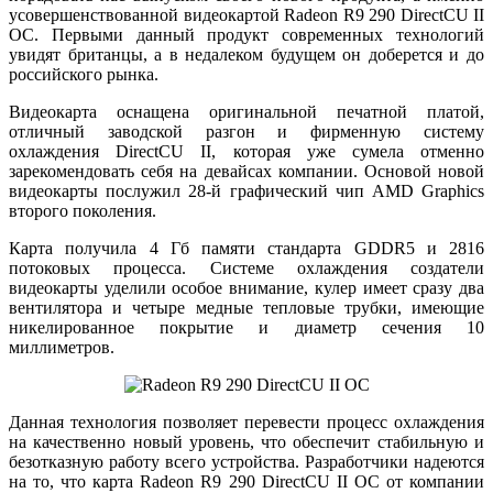
усовершенствованной видеокартой Radeon R9 290 DirectCU II
OC. Первыми данный продукт современных технологий
увидят британцы, а в недалеком будущем он доберется и до
российского рынка.
Видеокарта оснащена оригинальной печатной платой,
отличный заводской разгон и фирменную систему
охлаждения DirectCU II, которая уже сумела отменно
зарекомендовать себя на девайсах компании. Основой новой
видеокарты послужил 28-й графический чип AMD Graphics
второго поколения.
Карта получила 4 Гб памяти стандарта GDDR5 и 2816
потоковых процесса. Системе охлаждения создатели
видеокарты уделили особое внимание, кулер имеет сразу два
вентилятора и четыре медные тепловые трубки, имеющие
никелированное покрытие и диаметр сечения 10
миллиметров.
Данная технология позволяет перевести процесс охлаждения
на качественно новый уровень, что обеспечит стабильную и
безотказную работу всего устройства. Разработчики надеются
на то, что карта Radeon R9 290 DirectCU II OC от компании