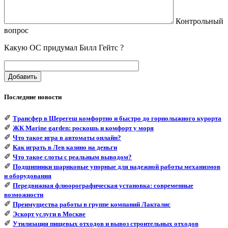
Контрольный
вопрос
Какую ОС придумал Билл Гейтс ?
Добавить
Последние новости
✐
Трансфер в Шерегеш комфортно и быстро до горнолыжного курорта
✐
ЖК Marine garden: роскошь и комфорт у моря
✐
Что такое игра в автоматы онлайн?
✐
Как играть в Лев казино на деньги
✐
Что такое слоты с реальным выводом?
✐
Подшипники шариковые упорные для надежной работы механизмов
и оборудования
✐
Передвижная флюорографическая установка: современные
возможности
✐
Преимущества работы в группе компаний Лакталис
✐
Эскорт услуги в Москве
✐
Утилизация пищевых отходов и вывоз строительных отходов