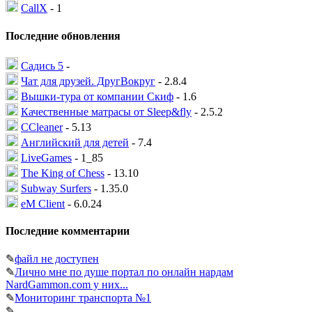
CallX
- 1
Последние обновления
Садись 5
-
Чат для друзей. ДругВокруг
- 2.8.4
Вышки-тура от компании Скиф
- 1.6
Качественные матрасы от Sleep&fly
- 2.5.2
CCleaner
- 5.13
Английский для детей
- 7.4
LiveGames
- 1_85
The King of Chess
- 13.10
Subway Surfers
- 1.35.0
eM Client
- 6.0.24
Последние комментарии
✎
файл не доступен
✎
Лично мне по душе портал по онлайн нардам
NardGammon.com у них...
✎
Мониторинг транспорта №1
✎