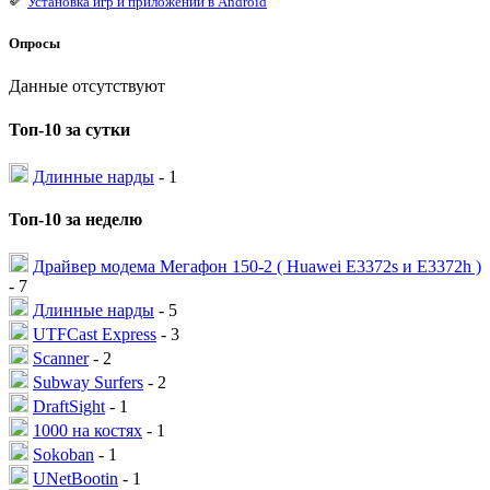
✐
Установка игр и приложений в Android
Опросы
Данные отсутствуют
Топ-10 за сутки
Длинные нарды
- 1
Топ-10 за неделю
Драйвер модема Мегафон 150-2 ( Huawei E3372s и E3372h )
- 7
Длинные нарды
- 5
UTFCast Express
- 3
Scanner
- 2
Subway Surfers
- 2
DraftSight
- 1
1000 на костях
- 1
Sokoban
- 1
UNetBootin
- 1