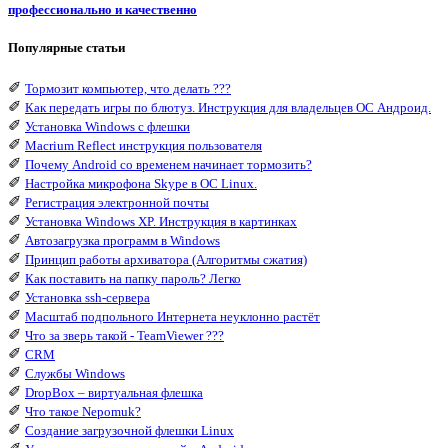
профессионально и качественно
Популярные статьи
✐
Тормозит компьютер, что делать ???
✐
Как передать игры по блютуз. Инструкция для владельцев ОС Андроид.
✐
Установка Windows с флешки
✐
Macrium Reflect инструкция пользователя
✐
Почему Android со временем начинает тормозить?
✐
Настройка микрофона Skype в ОС Linux.
✐
Регистрация электронной почты
✐
Установка Windows XP. Инструкция в картинках
✐
Автозагрузка программ в Windows
✐
Принцип работы архиватора (Алгоритмы сжатия)
✐
Как поставить на папку пароль? Легко
✐
Установка ssh-сервера
✐
Масштаб подпольного Интернета неуклонно растёт
✐
Что за зверь такой - TeamViewer ???
✐
CRM
✐
Службы Windows
✐
DropBox – виртуальная флешка
✐
Что такое Nepomuk?
✐
Создание загрузочной флешки Linux