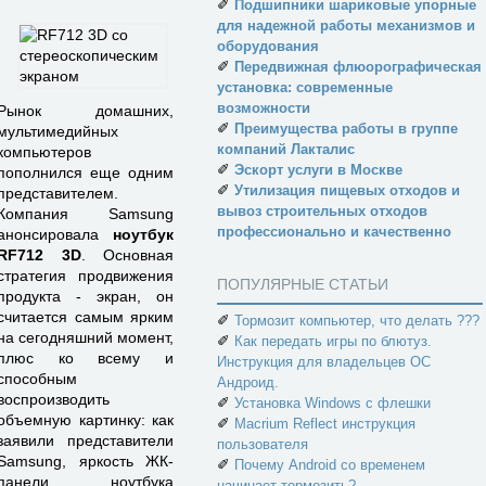
✐
Подшипники шариковые упорные
для надежной работы механизмов и
оборудования
✐
Передвижная флюорографическая
установка: современные
возможности
Рынок домашних,
✐
Преимущества работы в группе
мультимедийных
компаний Лакталис
компьютеров
✐
Эскорт услуги в Москве
пополнился еще одним
✐
Утилизация пищевых отходов и
представителем.
вывоз строительных отходов
Компания Samsung
профессионально и качественно
анонсировала
ноутбук
RF712 3D
. Основная
стратегия продвижения
ПОПУЛЯРНЫЕ СТАТЬИ
продукта - экран, он
считается самым ярким
✐
Тормозит компьютер, что делать ???
на сегодняшний момент,
✐
Как передать игры по блютуз.
плюс ко всему и
Инструкция для владельцев ОС
способным
Андроид.
воспроизводить
✐
Установка Windows с флешки
объемную картинку: как
✐
Macrium Reflect инструкция
заявили представители
пользователя
Samsung, яркость ЖК-
✐
Почему Android со временем
панели ноутбука
начинает тормозить?