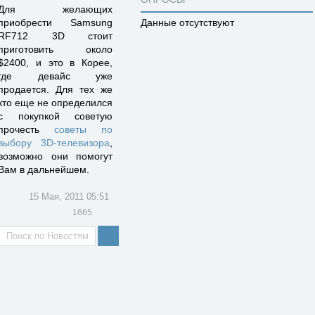
Для желающих
приобрести Samsung
Данные отсутствуют
RF712 3D стоит
приготовить около
$2400, и это в Корее,
где девайс уже
продается. Для тех же
кто еще не определился
с покупкой советую
прочесть
советы по
выбору 3D-телевизора
,
возможно они помогут
Вам в дальнейшем.
15 Мая, 2011 05:51
1665