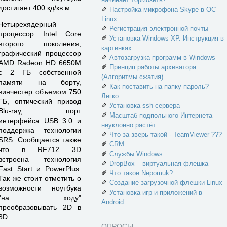
достигает 400 кд/кв.м.
✐
Настройка микрофона Skype в ОС
Linux.
Четырехядерный
✐
Регистрация электронной почты
процессор Intel Core
✐
Установка Windows XP. Инструкция в
второго поколения,
картинках
графический процессор
✐
Автозагрузка программ в Windows
AMD Radeon HD 6650M
✐
Принцип работы архиватора
c 2 ГБ собственной
(Алгоритмы сжатия)
памяти на борту,
✐
Как поставить на папку пароль?
винчестер объемом 750
Легко
ГБ, оптический привод
✐
Установка ssh-сервера
Blu-ray, порт
✐
Масштаб подпольного Интернета
интерфейса USB 3.0 и
неуклонно растёт
поддержка технологии
✐
Что за зверь такой - TeamViewer ???
SRS. Сообщается также
✐
CRM
что в RF712 3D
✐
Службы Windows
встроена технология
✐
DropBox – виртуальная флешка
Fast Start и PowerPlus.
✐
Что такое Nepomuk?
Так же стоит отметить о
✐
Создание загрузочной флешки Linux
возможности ноутбука
✐
Установка игр и приложений в
"на ходу"
Android
преобразовывать 2D в
3D.
ОПРОСЫ