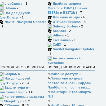
LiveGames
- 1
Драйвер модема
jAlbum
- 1
Мегафон 150-2 ( Huawei
E3372s и E3372h )
- 7
Чат для друзей.
Длинные нарды
- 4
ДругВокруг
- 1
UTFCast Express
- 3
Navitel Navigator Updater
Subway Surfers
- 2
- 1
Scanner
- 2
jAlbum
- 1
LiveGames
- 1
CallX
- 1
Navitel Navigator Updater
- 1
Автоматический
диктофон
- 1
ПОСЛЕДНИЕ ОБНОВЛЕНИЯ
ПОСЛЕДНИЕ КОММЕНТАРИИ
Садись 5
-
✎
файл не доступен
✎
Лично мне по душе
Чат для друзей.
портал по онлайн нардам
ДругВокруг
- 2.8.4
NardGammon.com у них...
Вышки-тура от
✎
Мониторинг транспорта
компании Скиф
- 1.6
№1
Качественные матрасы
✎
от Sleep&fly
- 2.5.2
✎
На Windows 10 тоже
CCleaner
- 5.13