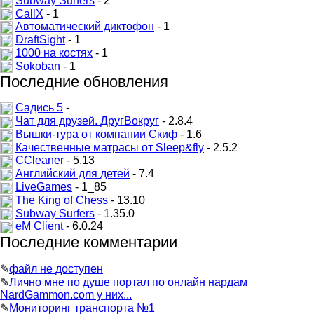
Subway Surfers
- 2
CallX
- 1
Автоматический диктофон
- 1
DraftSight
- 1
1000 на костях
- 1
Sokoban
- 1
Последние обновления
Садись 5
-
Чат для друзей. ДругВокруг
- 2.8.4
Вышки-тура от компании Скиф
- 1.6
Качественные матрасы от Sleep&fly
- 2.5.2
CCleaner
- 5.13
Английский для детей
- 7.4
LiveGames
- 1_85
The King of Chess
- 13.10
Subway Surfers
- 1.35.0
eM Client
- 6.0.24
Последние комментарии
✎
файл не доступен
✎
Лично мне по душе портал по онлайн нардам
NardGammon.com у них...
✎
Мониторинг транспорта №1