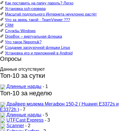
✐
Как поставить на папку пароль? Легко
✐
Установка ssh-сервера
✐
Масштаб подпольного Интернета неуклонно растёт
✐
Что за зверь такой - TeamViewer ???
✐
CRM
✐
Службы Windows
✐
DropBox – виртуальная флешка
✐
Что такое Nepomuk?
✐
Создание загрузочной флешки Linux
✐
Установка игр и приложений в Android
Опросы
Данные отсутствуют
Топ-10 за сутки
Длинные нарды
- 1
Топ-10 за неделю
Драйвер модема Мегафон 150-2 ( Huawei E3372s и
E3372h )
- 7
Длинные нарды
- 5
UTFCast Express
- 3
Scanner
- 2