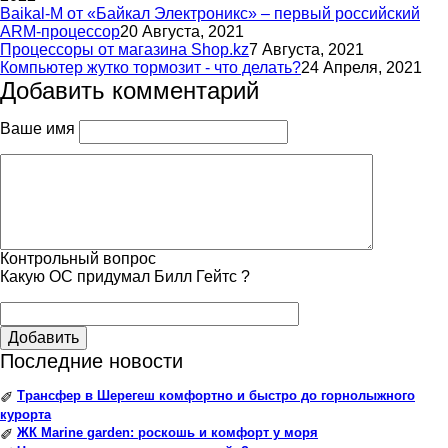
Baikal-M от «Байкал Электроникс» – первый российский
ARM-процессор
20 Августа, 2021
Процессоры от магазина Shop.kz
7 Августа, 2021
Компьютер жутко тормозит - что делать?
24 Апреля, 2021
Добавить комментарий
Ваше имя
Контрольный вопрос
Какую ОС придумал Билл Гейтс ?
Добавить
Последние новости
Трансфер в Шерегеш комфортно и быстро до горнолыжного
✐
курорта
ЖК Marine garden: роскошь и комфорт у моря
✐