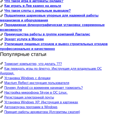
Что такое игра в автоматы онлайн?
✐
Как играть в Лев казино на деньги
✐
Что такое слоты с реальным выводом?
✐
Подшипники шариковые упорные для надежной работы
✐
механизмов и оборудования
Передвижная флюорографическая установка: современные
✐
возможности
Преимущества работы в группе компаний Лакталис
✐
Эскорт услуги в Москве
✐
Утилизация пищевых отходов и вывоз строительных отходов
✐
профессионально и качественно
Популярные статьи
✐
Тормозит компьютер, что делать ???
✐
Как передать игры по блютуз. Инструкция для владельцев ОС
Андроид.
✐
Установка Windows с флешки
✐
Macrium Reflect инструкция пользователя
✐
Почему Android со временем начинает тормозить?
✐
Настройка микрофона Skype в ОС Linux.
✐
Регистрация электронной почты
✐
Установка Windows XP. Инструкция в картинках
✐
Автозагрузка программ в Windows
✐
Принцип работы архиватора (Алгоритмы сжатия)