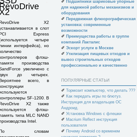
SSD
✐
Подшипники шариковые упорные
RevoDrive
для надежной работы механизмов и
X2
оборудования
✐
Передвижная флюорографическая
RevoDrive X2
установка: современные
устанавливается в слот
возможности
PCI Express
✐
Преимущества работы в группе
(используется четыре
компаний Лакталис
линии интерфейса), но
✐
Эскорт услуги в Москве
количество
✐
Утилизация пищевых отходов и
контроллеров флэш-
вывоз строительных отходов
памяти производства
профессионально и качественно
SandForce увеличено с
двух до четырех.
ПОПУЛЯРНЫЕ СТАТЬИ
Вероятнее всего, в
конструкции
✐
Тормозит компьютер, что делать ???
используются
✐
Как передать игры по блютуз.
контроллеры SF-1200. В
Инструкция для владельцев ОС
RevoDrive X2 также
Андроид.
используется флэш-
✐
Установка Windows с флешки
память типа MLC NAND
✐
Macrium Reflect инструкция
производства Intel.
пользователя
✐
По словам
Почему Android со временем
производителя,
начинает тормозить?