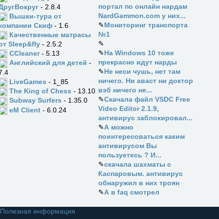
портал по онлайн нардам
ДругВокруг
- 2.8.4
NardGammon.com у них...
Вышки-тура от
✎
Мониторинг транспорта
компании Скиф
- 1.6
№1
Качественные матрасы
✎
от Sleep&fly
- 2.5.2
✎
На Windows 10 тоже
CCleaner
- 5.13
прекрасно идут нарды
Английский для детей
-
✎
Не неси чушь, нет там
7.4
ничего. Ни аваст ни доктор
LiveGames
- 1_85
вэб ничего не...
The King of Chess
- 13.10
✎
Скачала файл VSDC Free
Subway Surfers
- 1.35.0
Video Editor 2.1.9,
eM Client
- 6.0.24
антивирус заблокировал...
✎
А можно
поинтересоваться каким
антивирусом Вы
пользуетесь ? И...
✎
скачала шахматы с
Каспаровым. антивирус
обнаружил в них троян
✎
А в faq смотрел
Полезная информация