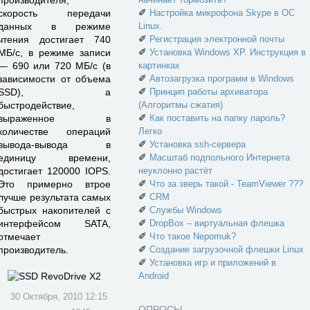
✐
скорость передачи
Настройка микрофона Skype в ОС
данных в режиме
Linux.
✐
чтения достигает 740
Регистрация электронной почты
✐
МБ/с, в режиме записи
Установка Windows XP. Инструкция в
— 690 или 720 МБ/с (в
картинках
✐
зависимости от объема
Автозагрузка программ в Windows
✐
SSD), а
Принцип работы архиватора
быстродействие,
(Алгоритмы сжатия)
✐
выраженное в
Как поставить на папку пароль?
количестве операций
Легко
✐
вывода-вывода в
Установка ssh-сервера
✐
единицу времени,
Масштаб подпольного Интернета
достигает 120000 IOPS.
неуклонно растёт
✐
Это примерно втрое
Что за зверь такой - TeamViewer ???
✐
лучше результата самых
CRM
✐
быстрых накопителей с
Службы Windows
✐
интерфейсом SATA,
DropBox – виртуальная флешка
✐
отмечает
Что такое Nepomuk?
✐
производитель.
Создание загрузочной флешки Linux
✐
Установка игр и приложений в
Android
30 Октября, 2010 12:15
ОПРОСЫ