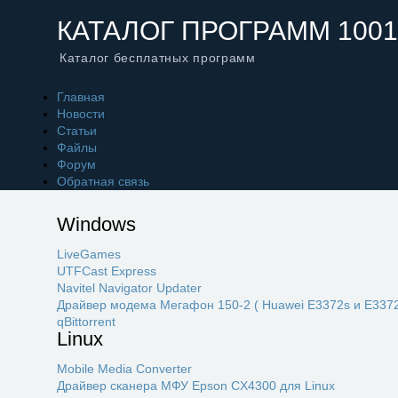
КАТАЛОГ ПРОГРАММ 1001
Каталог бесплатных программ
Главная
Новости
Статьи
Файлы
Форум
Обратная связь
Windows
LiveGames
UTFCast Express
Navitel Navigator Updater
Драйвер модема Мегафон 150-2 ( Huawei E3372s и E3372
qBittorrent
Linux
Mobile Media Converter
Драйвер сканера МФУ Epson CX4300 для Linux