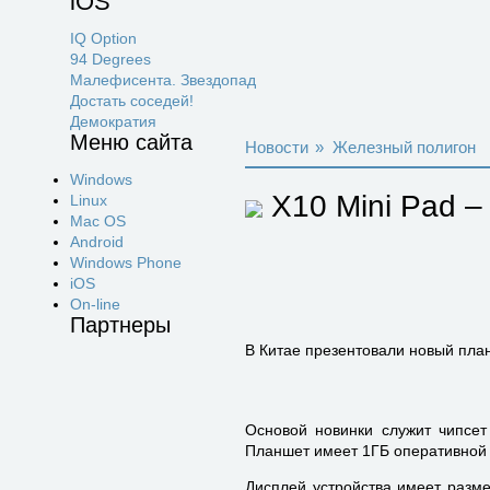
iOS
IQ Option
94 Degrees
Малефисента. Звездопад
Достать соседей!
Демократия
Меню сайта
Новости
»
Железный полигон
Windows
X10 Mini Pad –
Linux
Mac OS
Android
Windows Phone
iOS
On-line
Партнеры
В Китае презентовали новый пла
Основой новинки служит чипсет
Планшет имеет 1ГБ оперативной 
Дисплей устройства имеет разме