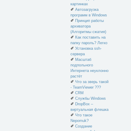
картинках
✐
Автозагрузка
программ в Windows
✐
Принцип работы
архиватора
(Алгоритмы сжатия)
✐
Как поставить на
папку пароль? Легко
✐
Установка ssh-
сервера
✐
Масштаб
подпольного
Интернета неуклонно
растёт
✐
Что за зверь такой
- TeamViewer ???
✐
CRM
✐
Службы Windows
✐
DropBox –
виртуальная флешка
✐
Что такое
Nepomuk?
✐
Создание