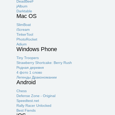
DeadBeeF
jAlbum
Darktable
Mac OS
SlimBoat
iScream
TinkerTool
PhotoRocket
Adium
Windows Phone
Tiny Troopers
Strawberry Shortcake: Berry Rush
Родная деревня
4 фото 1 слово
Легенды Дракономании
Android
Chess
Defense Zone - Original
Speedtest.net
Rally Racer Unlocked
Best Fiends