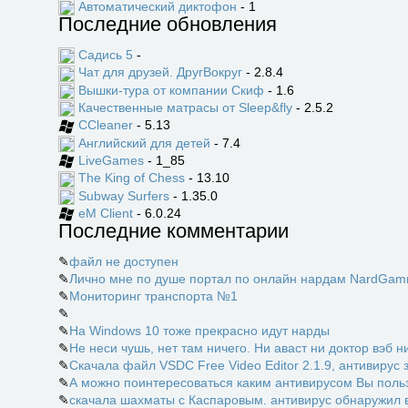
Автоматический диктофон
- 1
Последние обновления
Садись 5
-
Чат для друзей. ДругВокруг
- 2.8.4
Вышки-тура от компании Скиф
- 1.6
Качественные матрасы от Sleep&fly
- 2.5.2
CCleaner
- 5.13
Английский для детей
- 7.4
LiveGames
- 1_85
The King of Chess
- 13.10
Subway Surfers
- 1.35.0
eM Client
- 6.0.24
Последние комментарии
✎
файл не доступен
✎
Лично мне по душе портал по онлайн нардам NardGamm
✎
Мониторинг транспорта №1
✎
✎
На Windows 10 тоже прекрасно идут нарды
✎
Не неси чушь, нет там ничего. Ни аваст ни доктор вэб ни
✎
Скачала файл VSDC Free Video Editor 2.1.9, антивирус 
✎
А можно поинтересоваться каким антивирусом Вы пользу
✎
скачала шахматы с Каспаровым. антивирус обнаружил в