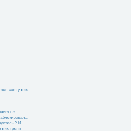
on.com у них...
чего не...
заблокировал...
етесь ? И...
 них троян