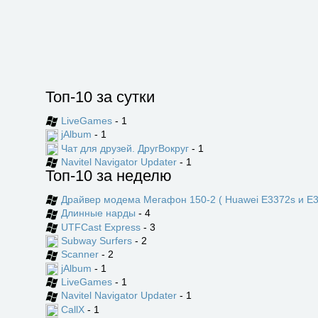
Топ-10 за сутки
LiveGames
- 1
jAlbum
- 1
Чат для друзей. ДругВокруг
- 1
Navitel Navigator Updater
- 1
Топ-10 за неделю
Драйвер модема Мегафон 150-2 ( Huawei E3372s и E3
Длинные нарды
- 4
UTFCast Express
- 3
Subway Surfers
- 2
Scanner
- 2
jAlbum
- 1
LiveGames
- 1
Navitel Navigator Updater
- 1
CallX
- 1