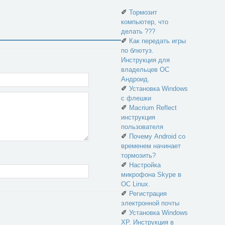
✐
Тормозит
компьютер, что
делать ???
✐
Как передать игры
по блютуз.
Инструкция для
владельцев ОС
Андроид.
✐
Установка Windows
с флешки
✐
Macrium Reflect
инструкция
пользователя
✐
Почему Android со
временем начинает
тормозить?
✐
Настройка
микрофона Skype в
ОС Linux.
✐
Регистрация
электронной почты
✐
Установка Windows
XP. Инструкция в