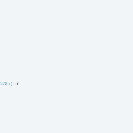
372h )
- 7