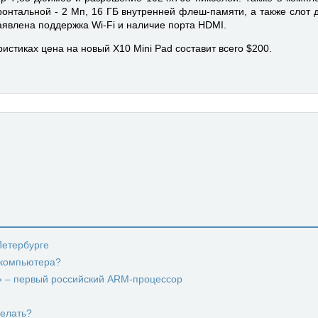
онтальной - 2 Мп, 16 ГБ внутренней флеш-памяти, а также слот 
аявлена поддержка Wi-Fi и наличие порта HDMI.
истиках цена на новый X10 Mini Pad составит всего $200.
-Петербурге
 компьютера?
с» – первый российский ARM-процессор
делать?