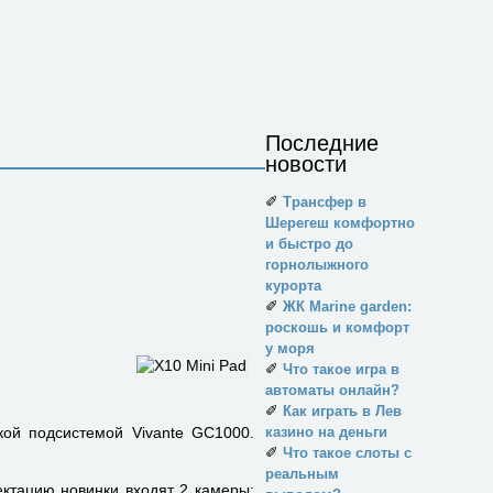
Последние
новости
✐
Трансфер в
Шерегеш комфортно
и быстро до
горнолыжного
курорта
✐
ЖК Marine garden:
роскошь и комфорт
у моря
✐
Что такое игра в
автоматы онлайн?
✐
Как играть в Лев
ой подсистемой Vivante GC1000.
казино на деньги
✐
Что такое слоты с
реальным
ктацию новинки входят 2 камеры: