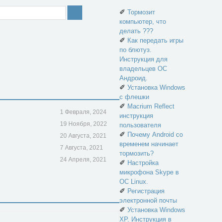
✐
Тормозит
компьютер, что
делать ???
✐
Как передать игры
по блютуз.
Инструкция для
владельцев ОС
Андроид.
✐
Установка Windows
с флешки
✐
Macrium Reflect
1 Февраля, 2024
инструкция
19 Ноября, 2022
пользователя
✐
Почему Android со
20 Августа, 2021
временем начинает
7 Августа, 2021
тормозить?
24 Апреля, 2021
✐
Настройка
микрофона Skype в
ОС Linux.
✐
Регистрация
электронной почты
✐
Установка Windows
XP. Инструкция в