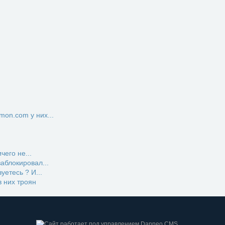
on.com у них...
чего не...
заблокировал...
етесь ? И...
 них троян