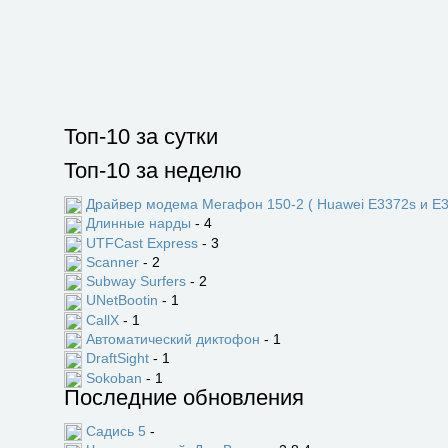
Топ-10 за сутки
Топ-10 за неделю
Драйвер модема Мегафон 150-2 ( Huawei E3372s и E3
Длинные нарды
- 4
UTFCast Express
- 3
Scanner
- 2
Subway Surfers
- 2
UNetBootin
- 1
CallX
- 1
Автоматический диктофон
- 1
DraftSight
- 1
Sokoban
- 1
Последние обновления
Садись 5
-