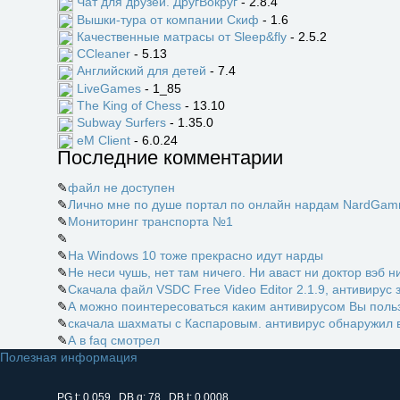
Чат для друзей. ДругВокруг
- 2.8.4
Вышки-тура от компании Скиф
- 1.6
Качественные матрасы от Sleep&fly
- 2.5.2
CCleaner
- 5.13
Английский для детей
- 7.4
LiveGames
- 1_85
The King of Chess
- 13.10
Subway Surfers
- 1.35.0
eM Client
- 6.0.24
Последние комментарии
✎
файл не доступен
✎
Лично мне по душе портал по онлайн нардам NardGamm
✎
Мониторинг транспорта №1
✎
✎
На Windows 10 тоже прекрасно идут нарды
✎
Не неси чушь, нет там ничего. Ни аваст ни доктор вэб ни
✎
Скачала файл VSDC Free Video Editor 2.1.9, антивирус 
✎
А можно поинтересоваться каким антивирусом Вы пользу
✎
скачала шахматы с Каспаровым. антивирус обнаружил в
✎
А в faq смотрел
Полезная информация
PG.t: 0.059 DB.q: 78 DB.t: 0.0008