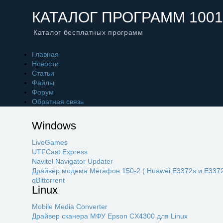
КАТАЛОГ ПРОГРАММ 1001
Каталог бесплатных программ
Главная
Новости
Статьи
Файлы
Форум
Обратная связь
Windows
LiveGames
UTFCast Express
Navitel Navigator Updater
Драйвер модема Мегафон 150-2 ( Huawei E3372s и E3372
qBittorrent
Linux
Mobile Media Converter
Драйвер сканера МФУ Epson CX4300 для Linux