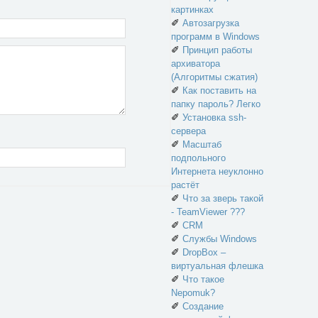
картинках
✐
Автозагрузка
программ в Windows
✐
Принцип работы
архиватора
(Алгоритмы сжатия)
✐
Как поставить на
папку пароль? Легко
✐
Установка ssh-
сервера
✐
Масштаб
подпольного
Интернета неуклонно
растёт
✐
Что за зверь такой
- TeamViewer ???
✐
CRM
✐
Службы Windows
✐
DropBox –
виртуальная флешка
✐
Что такое
Nepomuk?
✐
Создание