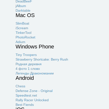
DeadBeeF
jAlbum
Darktable
Mac OS
SlimBoat
iScream
TinkerTool
PhotoRocket
Adium
Windows Phone
Tiny Troopers
Strawberry Shortcake: Berry Rush
Родная деревня
4 фото 1 слово
Легенды Дракономании
Android
Chess
Defense Zone - Original
Speedtest.net
Rally Racer Unlocked
Best Fiends