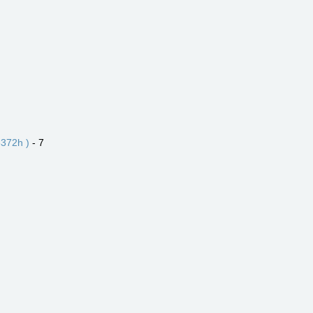
372h )
- 7