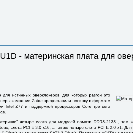
1D - материнская плата для ове
 для истинных оверклокеров, для которых разгон это
неры компании Zotac предоставили новинку в формате
и Intel Z77 и поддержкой процессоров Core третьего
dge.
атеринке" четыре слота для модулей памяти DDR3-2133+, там 
оих, слота PCI-E 3.0 x16, а так же четыре слота PCI-E 2.0 x1. Д
6 Гбит/с и четыре порта SATA 3 Гбит/с. Поддержка eSATA не реали