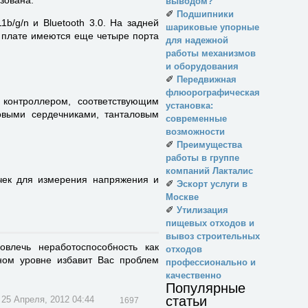
выводом?
✐
Подшипники
1b/g/n и Bluetooth 3.0. На задней
шариковые упорные
й плате имеются еще четыре порта
для надежной
работы механизмов
и оборудования
✐
Передвижная
флюорографическая
контроллером, соответствующим
установка:
выми сердечниками, танталовым
современные
возможности
✐
Преимущества
работы в группе
компаний Лакталис
очек для измерения напряжения и
✐
Эскорт услуги в
Москве
✐
Утилизация
пищевых отходов и
вывоз строительных
влечь неработоспособность как
отходов
ом уровне избавит Вас проблем
профессионально и
качественно
Популярные
статьи
25 Апреля, 2012 04:44
1697