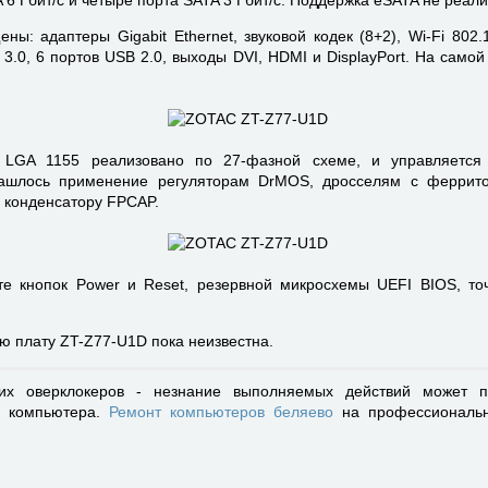
ы: адаптеры Gigabit Ethernet, звуковой кодек (8+2), Wi-Fi 802.1
3.0, 6 портов USB 2.0, выходы DVI, HDMI и DisplayPort. На само
 LGA 1155 реализовано по 27-фазной схеме, и управляется 
ашлось применение регуляторам DrMOS, дросселям с феррито
 конденсатору FPCAP.
те кнопок Power и Reset, резервной микросхемы UEFI BIOS, т
ю плату ZT-Z77-U1D пока неизвестна.
их оверклокеров - незнание выполняемых действий может по
о компьютера.
Ремонт компьютеров беляево
на профессиональн