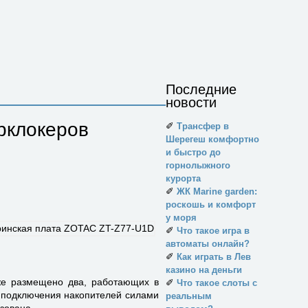
Последние
новости
рклокеров
✐
Трансфер в
Шерегеш комфортно
и быстро до
горнолыжного
курорта
✐
ЖК Marine garden:
роскошь и комфорт
у моря
✐
Что такое игра в
автоматы онлайн?
✐
Как играть в Лев
казино на деньги
же размещено два, работающих в
✐
Что такое слоты с
ля подключения накопителей силами
реальным
зована.