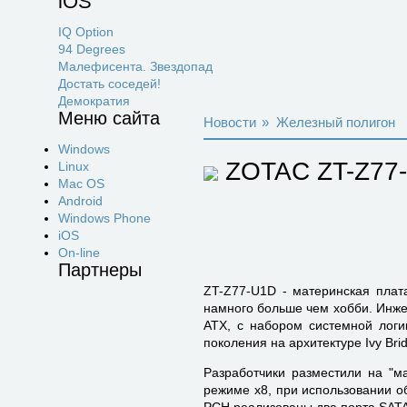
iOS
IQ Option
94 Degrees
Малефисента. Звездопад
Достать соседей!
Демократия
Меню сайта
Новости
»
Железный полигон
Windows
ZOTAC ZT-Z77-U
Linux
Mac OS
Android
Windows Phone
iOS
On-line
Партнеры
ZT-Z77-U1D - материнская плата
намного больше чем хобби. Инже
ATX, с набором системной логик
поколения на архитектуре Ivy Bri
Разработчики разместили на "м
режиме x8, при использовании об
PCH реализованы два порта SATA 