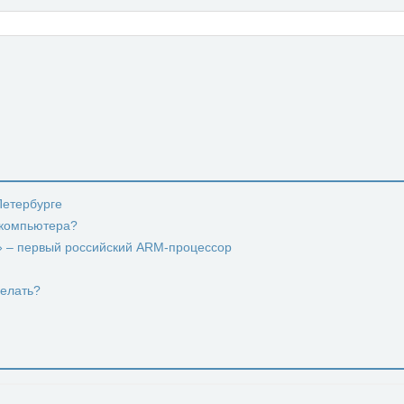
-Петербурге
 компьютера?
с» – первый российский ARM-процессор
делать?