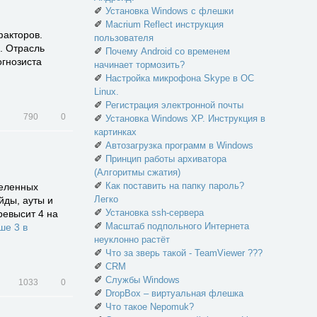
✐
Установка Windows с флешки
✐
Macrium Reflect инструкция
факторов.
пользователя
. Отрасль
✐
Почему Android со временем
гнозиста
начинает тормозить?
✐
Настройка микрофона Skype в ОС
Linux.
✐
Регистрация электронной почты
790
0
✐
Установка Windows XP. Инструкция в
картинках
✐
Автозагрузка программ в Windows
✐
Принцип работы архиватора
(Алгоритмы сжатия)
✐
Как поставить на папку пароль?
деленных
Легко
йды, ауты и
✐
Установка ssh-сервера
ревысит 4 на
✐
Масштаб подпольного Интернета
ше 3 в
неуклонно растёт
✐
Что за зверь такой - TeamViewer ???
✐
CRM
✐
Службы Windows
1033
0
✐
DropBox – виртуальная флешка
✐
Что такое Nepomuk?