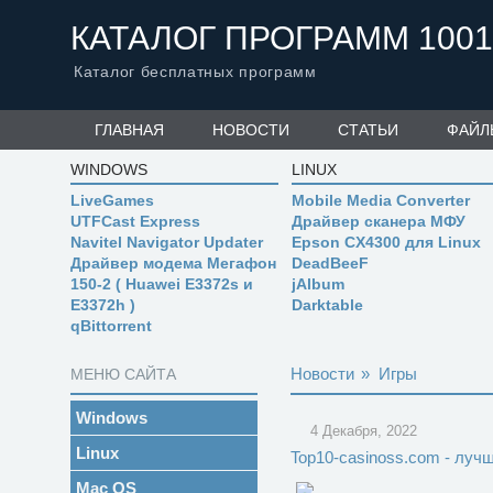
КАТАЛОГ ПРОГРАММ 1001
Каталог бесплатных программ
ГЛАВНАЯ
НОВОСТИ
СТАТЬИ
ФАЙЛ
WINDOWS
LINUX
LiveGames
Mobile Media Converter
UTFCast Express
Драйвер сканера МФУ
Navitel Navigator Updater
Epson CX4300 для Linux
Драйвер модема Мегафон
DeadBeeF
150-2 ( Huawei E3372s и
jAlbum
E3372h )
Darktable
qBittorrent
Новости
»
Игры
МЕНЮ САЙТА
Windows
4 Декабря, 2022
Linux
Top10-casinoss.com - луч
Mac OS