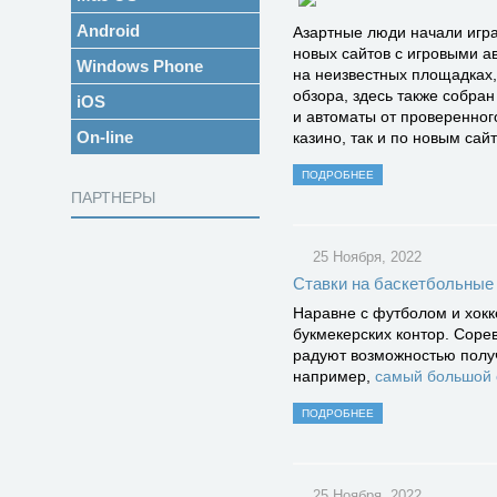
Android
Азартные люди начали игра
новых сайтов с игровыми ав
Windows Phone
на неизвестных площадках,
обзора, здесь также собра
iOS
и автоматы от проверенно
On-line
казино, так и по новым сай
ПОДРОБНЕЕ
ПАРТНЕРЫ
25 Ноября, 2022
Ставки на баскетбольные
Наравне с футболом и хок
букмекерских контор. Соре
радуют возможностью получ
например,
самый большой с
ПОДРОБНЕЕ
25 Ноября, 2022