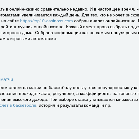
ть в онлайн-казино сравнительно недавно. И в настоящее время, 
томатами увеличивается каждый день. Для тех, кто не хочет риско
 на сайте
https://top10-casinoss.com
собран анализ онлайн-казино.
н рейтинг лучших онлайн казино. Каждый имеет право выбрать под
го игорного дома. Собрана информация как по самым популярным
там с игровыми автоматами.
 матчи
кеем
ставки на матчи по баскетболу
пользуются популярностью у кл
внования проходят часто, регулярно, а коэффициенты на топовые 
ения высокого дохода. При выборе ставки учитывается множество
чет в баскетболе
, история и результаты команд и пр.