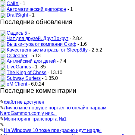
CallX
- 1
Автоматический диктофон
- 1
DraftSight
- 1
Последние обновления
Садись 5
-
Чат для друзей. ДругВокруг
- 2.8.4
Вышки-тура от компании Скиф
- 1.6
Качественные матрасы от Sleep&fly
- 2.5.2
CCleaner
- 5.13
Английский для детей
- 7.4
LiveGames
- 1_85
The King of Chess
- 13.10
Subway Surfers
- 1.35.0
eM Client
- 6.0.24
Последние комментарии
✎
файл не доступен
✎
Лично мне по душе портал по онлайн нардам
NardGammon.com у них...
✎
Мониторинг транспорта №1
✎
✎
На Windows 10 тоже прекрасно идут нарды