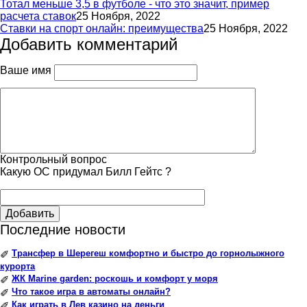
Тотал меньше 3,5 в футболе - что это значит, пример
расчета ставок
25 Ноября, 2022
Ставки на спорт онлайн: преимущества
25 Ноября, 2022
Добавить комментарий
Ваше имя
Контрольный вопрос
Какую ОС придумал Билл Гейтс ?
Добавить
Последние новости
Трансфер в Шерегеш комфортно и быстро до горнолыжного
✐
курорта
ЖК Marine garden: роскошь и комфорт у моря
✐
Что такое игра в автоматы онлайн?
✐
Как играть в Лев казино на деньги
✐