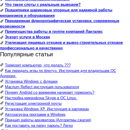
Что такое слоты с реальным выводом?
✐
Подшипники шариковые упорные для надежной работы
✐
механизмов и оборудования
Передвижная флюорографическая установка: современные
✐
возможности
Преимущества работы в группе компаний Лакталис
✐
Эскорт услуги в Москве
✐
Утилизация пищевых отходов и вывоз строительных отходов
✐
профессионально и качественно
Популярные статьи
✐
Тормозит компьютер, что делать ???
✐
Как передать игры по блютуз. Инструкция для владельцев ОС
Андроид.
✐
Установка Windows с флешки
✐
Macrium Reflect инструкция пользователя
✐
Почему Android со временем начинает тормозить?
✐
Настройка микрофона Skype в ОС Linux.
✐
Регистрация электронной почты
✐
Установка Windows XP. Инструкция в картинках
✐
Автозагрузка программ в Windows
✐
Принцип работы архиватора (Алгоритмы сжатия)
✐
Как поставить на папку пароль? Легко