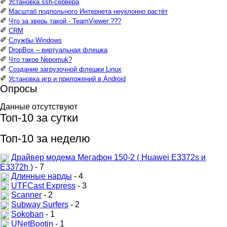
✐
Установка ssh-сервера
✐
Масштаб подпольного Интернета неуклонно растёт
✐
Что за зверь такой - TeamViewer ???
✐
CRM
✐
Службы Windows
✐
DropBox – виртуальная флешка
✐
Что такое Nepomuk?
✐
Создание загрузочной флешки Linux
✐
Установка игр и приложений в Android
Опросы
Данные отсутствуют
Топ-10 за сутки
Топ-10 за неделю
Драйвер модема Мегафон 150-2 ( Huawei E3372s и
E3372h )
- 7
Длинные нарды
- 4
UTFCast Express
- 3
Scanner
- 2
Subway Surfers
- 2
Sokoban
- 1
UNetBootin
- 1