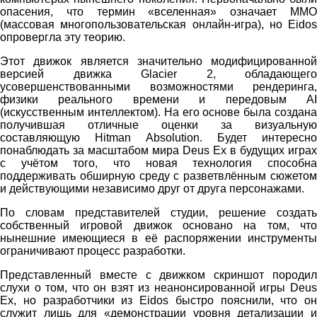
опасения, что термин «вселенная» означает ММО
(массовая многопользовательская онлайн-игра), но Eidos
опровергла эту теорию.
Этот движок является значительно модифицированной
версией движка Glacier 2, обладающего
усовершенствованными возможностями рендеринга,
физики реального времени и передовым AI
(искусственным интеллектом). На его основе была создана
получившая отличные оценки за визуальную
составляющую Hitman Absolution. Будет интересно
понаблюдать за масштабом мира Deus Ex в будущих играх
с учётом того, что новая технология способна
поддерживать обширную среду с разветвлённым сюжетом
и действующими независимо друг от друга персонажами.
По словам представителей студии, решение создать
собственный игровой движок основано на том, что
нынешние имеющиеся в её распоряжении инструменты
ограничивают процесс разработки.
Представленный вместе с движком скриншот породил
слухи о том, что он взят из неанонсированной игры Deus
Ex, но разработчики из Eidos быстро пояснили, что он
служит лишь для «демонстрации уровня детализации и