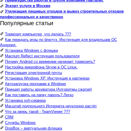
Преимущества работы в группе компаний Лакталис
✐
Эскорт услуги в Москве
✐
Утилизация пищевых отходов и вывоз строительных отходов
✐
профессионально и качественно
Популярные статьи
✐
Тормозит компьютер, что делать ???
✐
Как передать игры по блютуз. Инструкция для владельцев ОС
Андроид.
✐
Установка Windows с флешки
✐
Macrium Reflect инструкция пользователя
✐
Почему Android со временем начинает тормозить?
✐
Настройка микрофона Skype в ОС Linux.
✐
Регистрация электронной почты
✐
Установка Windows XP. Инструкция в картинках
✐
Автозагрузка программ в Windows
✐
Принцип работы архиватора (Алгоритмы сжатия)
✐
Как поставить на папку пароль? Легко
✐
Установка ssh-сервера
✐
Масштаб подпольного Интернета неуклонно растёт
✐
Что за зверь такой - TeamViewer ???
✐
CRM
✐
Службы Windows
✐
DropBox – виртуальная флешка