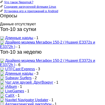
✐
Что такое Nepomuk?
✐
Создание загрузочной флешки Linux
✐
Установка игр и приложений в Android
Опросы
Данные отсутствуют
Топ-10 за сутки
Длинные нарды
- 1
Драйвер модема Мегафон 150-2 ( Huawei E3372s и
E3372h )
- 1
Топ-10 за неделю
Драйвер модема Мегафон 150-2 ( Huawei E3372s и
E3372h )
- 6
UTFCast Express
- 3
Длинные нарды
- 3
Subway Surfers
- 2
Чат для друзей. ДругВокруг
- 1
jAlbum
- 1
LiveGames
- 1
CallX
- 1
Navitel Navigator Updater
- 1
Автоматический диктофон
- 1