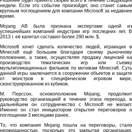
Решение будет принято скорее всего в течение следующей
недели. Если это событие произойдет, оно станет самым
крупным поглощением для компании Microsoft за недавнее
время.
Mojang AB была признана экспертами одной из
успешнейших компаний индустрии игр последних лет. В
2013 г. её капитал составил более 290 млн. $.
Microsoft хочет сделать количество людей, играющих в
Minecraft ещё большим благодаря своему рыночному
положению, а также, осуществляя продажу лицензий на
производство тематических игр или съемку
мультипликационных фильмов по мотивам Minecraft. Суть
данной игры заключается в сооружении объектов и защите
от монстров в специфическом игровом мире,
сконструированном из кубиков.
М. Перссон, основоположник Mojang, продолжит
руководство организацией в течение этапа перехода, в
дальнейшем он сотрудничество с Microsoft не желает.
Именно он стал инициатором открытия переговоров о
поглощении 3 месяцами ранее.
То, что компания Mojang пошла на переговоры, стало
неожиданностью, поскольку это закрытая организация.