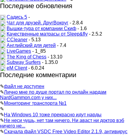
Последние обновления
Садись 5
-
Чат для друзей. ДругВокруг
- 2.8.4
Вышки-тура от компании Скиф
- 1.6
Качественные матрасы от Sleep&fly
- 2.5.2
CCleaner
- 5.13
Английский для детей
- 7.4
LiveGames
- 1_85
The King of Chess
- 13.10
Subway Surfers
- 1.35.0
eM Client
- 6.0.24
Последние комментарии
✎
файл не доступен
✎
Лично мне по душе портал по онлайн нардам
NardGammon.com у них...
✎
Мониторинг транспорта №1
✎
✎
На Windows 10 тоже прекрасно идут нарды
✎
Не неси чушь, нет там ничего. Ни аваст ни доктор вэб
ничего не...
✎
Скачала файл VSDC Free Video Editor 2.1.9, антивирус