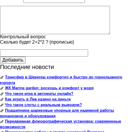
Контрольный вопрос
Сколько будет 2+2*2 ? (прописью)
Добавить
Последние новости
Трансфер в Шерегеш комфортно и быстро до горнолыжного
✐
курорта
ЖК Marine garden: роскошь и комфорт у моря
✐
Что такое игра в автоматы онлайн?
✐
Как играть в Лев казино на деньги
✐
Что такое слоты с реальным выводом?
✐
Подшипники шариковые упорные для надежной работы
✐
механизмов и оборудования
Передвижная флюорографическая установка: современные
✐
возможности