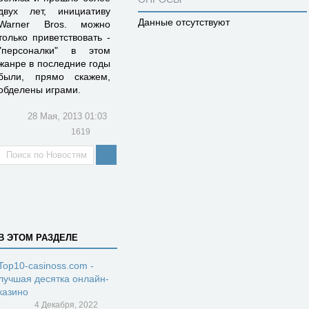
двух лет, инициативу
Данные отсутствуют
Warner Bros. можно
только приветствовать -
"персоналки" в этом
жанре в последние годы
были, прямо скажем,
обделены играми.
28 Мая, 2013 01:03
1619
В ЭТОМ РАЗДЕЛЕ
Top10-casinoss.com -
лучшая десятка онлайн-
казино
4 Декабря, 2022