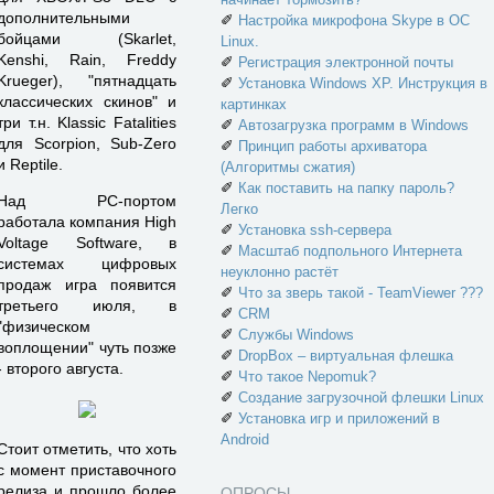
дополнительными
✐
Настройка микрофона Skype в ОС
бойцами (Skarlet,
Linux.
Kenshi, Rain, Freddy
✐
Регистрация электронной почты
Krueger), "пятнадцать
✐
Установка Windows XP. Инструкция в
классических скинов" и
картинках
три т.н. Klassic Fatalities
✐
Автозагрузка программ в Windows
для Scorpion, Sub-Zero
✐
Принцип работы архиватора
и Reptile.
(Алгоритмы сжатия)
✐
Как поставить на папку пароль?
Над PC-портом
Легко
работала компания High
✐
Установка ssh-сервера
Voltage Software, в
✐
Масштаб подпольного Интернета
системах цифровых
неуклонно растёт
продаж игра появится
✐
Что за зверь такой - TeamViewer ???
третьего июля, в
✐
CRM
"физическом
✐
Службы Windows
воплощении" чуть позже
✐
DropBox – виртуальная флешка
- второго августа.
✐
Что такое Nepomuk?
✐
Создание загрузочной флешки Linux
✐
Установка игр и приложений в
Android
Стоит отметить, что хоть
с момент приставочного
релиза и прошло более
ОПРОСЫ