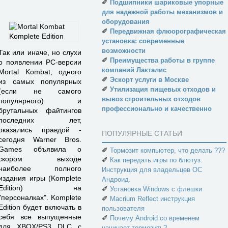
✐
Подшипники шариковые упорные
для надежной работы механизмов и
оборудования
✐
Передвижная флюорографическая
установка: современные
возможности
Так или иначе, но слухи
✐
Преимущества работы в группе
о появлении PC-версии
компаний Лакталис
Mortal Kombat, одного
✐
Эскорт услуги в Москве
из самых популярных
✐
Утилизация пищевых отходов и
(если не самого
вывоз строительных отходов
популярного) и
профессионально и качественно
брутальных файтингов
последних лет,
оказались правдой -
ПОПУЛЯРНЫЕ СТАТЬИ
сегодня Warner Bros.
Games объявила о
✐
Тормозит компьютер, что делать ???
скором выходе
✐
Как передать игры по блютуз.
наиболее полного
Инструкция для владельцев ОС
издания игры (Komplete
Андроид.
Edition) на
✐
Установка Windows с флешки
"персоналках". Komplete
✐
Macrium Reflect инструкция
Edition будет включать в
пользователя
себя все выпущенные
✐
Почему Android со временем
для XBOX/PS3 DLC с
начинает тормозить?