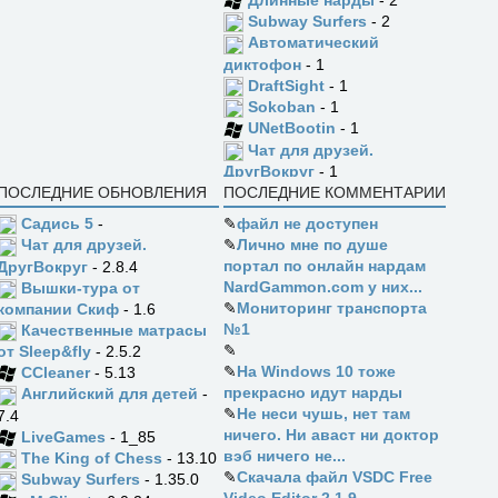
Subway Surfers
- 2
Автоматический
диктофон
- 1
DraftSight
- 1
Sokoban
- 1
UNetBootin
- 1
Чат для друзей.
ДругВокруг
- 1
ПОСЛЕДНИЕ ОБНОВЛЕНИЯ
ПОСЛЕДНИЕ КОММЕНТАРИИ
Садись 5
-
✎
файл не доступен
✎
Лично мне по душе
Чат для друзей.
портал по онлайн нардам
ДругВокруг
- 2.8.4
NardGammon.com у них...
Вышки-тура от
✎
Мониторинг транспорта
компании Скиф
- 1.6
№1
Качественные матрасы
✎
от Sleep&fly
- 2.5.2
✎
На Windows 10 тоже
CCleaner
- 5.13
прекрасно идут нарды
Английский для детей
-
✎
Не неси чушь, нет там
7.4
ничего. Ни аваст ни доктор
LiveGames
- 1_85
вэб ничего не...
The King of Chess
- 13.10
✎
Скачала файл VSDC Free
Subway Surfers
- 1.35.0
Video Editor 2.1.9,