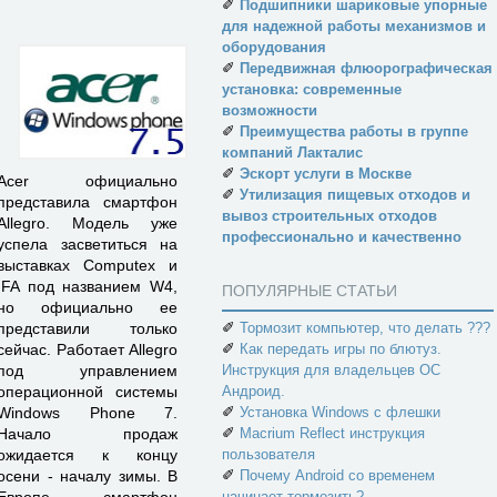
✐
Подшипники шариковые упорные
для надежной работы механизмов и
оборудования
✐
Передвижная флюорографическая
установка: современные
возможности
✐
Преимущества работы в группе
компаний Лакталис
✐
Эскорт услуги в Москве
Acer официально
✐
Утилизация пищевых отходов и
представила смартфон
вывоз строительных отходов
Allegro. Модель уже
профессионально и качественно
успела засветиться на
выставках Computex и
IFA под названием W4,
ПОПУЛЯРНЫЕ СТАТЬИ
но официально ее
✐
Тормозит компьютер, что делать ???
представили только
✐
Как передать игры по блютуз.
сейчас. Работает Allegro
Инструкция для владельцев ОС
под управлением
Андроид.
операционной системы
✐
Установка Windows с флешки
Windows Phone 7.
✐
Macrium Reflect инструкция
Начало продаж
пользователя
ожидается к концу
✐
Почему Android со временем
осени - началу зимы. В
начинает тормозить?