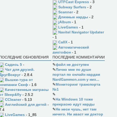
UTFCast Express
- 3
Subway Surfers
- 2
Scanner
- 2
Длинные нарды
- 2
jAlbum
- 1
LiveGames
- 1
Navitel Navigator Updater
- 1
CallX
- 1
Автоматический
диктофон
- 1
ПОСЛЕДНИЕ ОБНОВЛЕНИЯ
ПОСЛЕДНИЕ КОММЕНТАРИИ
Садись 5
-
✎
файл не доступен
✎
Лично мне по душе
Чат для друзей.
портал по онлайн нардам
ДругВокруг
- 2.8.4
NardGammon.com у них...
Вышки-тура от
✎
Мониторинг транспорта
компании Скиф
- 1.6
№1
Качественные матрасы
✎
от Sleep&fly
- 2.5.2
✎
На Windows 10 тоже
CCleaner
- 5.13
прекрасно идут нарды
Английский для детей
-
✎
Не неси чушь, нет там
7.4
ничего. Ни аваст ни доктор
LiveGames
- 1_85