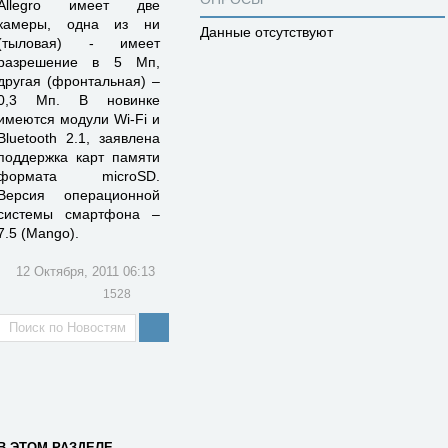
Allegro имеет две
камеры, одна из ни
Данные отсутствуют
(тыловая) - имеет
разрешение в 5 Мп,
другая (фронтальная) –
0,3 Мп. В новинке
имеются модули Wi-Fi и
Bluetooth 2.1, заявлена
поддержка карт памяти
формата microSD.
Версия операционной
системы смартфона –
7.5 (Mango).
12 Октября, 2011 06:13
1528
В ЭТОМ РАЗДЕЛЕ