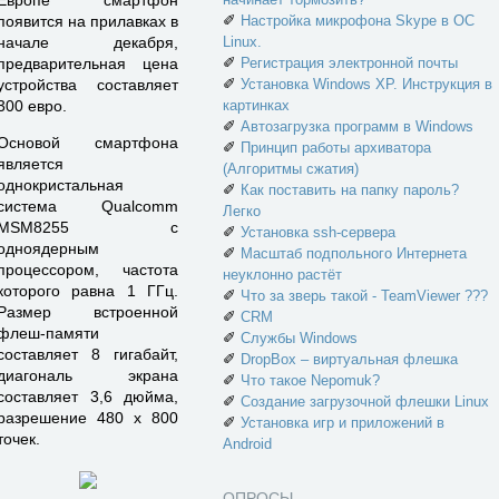
Европе смартфон
✐
Настройка микрофона Skype в ОС
появится на прилавках в
Linux.
начале декабря,
✐
Регистрация электронной почты
предварительная цена
✐
Установка Windows XP. Инструкция в
устройства составляет
картинках
300 евро.
✐
Автозагрузка программ в Windows
Основой смартфона
✐
Принцип работы архиватора
является
(Алгоритмы сжатия)
однокристальная
✐
Как поставить на папку пароль?
система Qualcomm
Легко
MSM8255 с
✐
Установка ssh-сервера
одноядерным
✐
Масштаб подпольного Интернета
процессором, частота
неуклонно растёт
которого равна 1 ГГц.
✐
Что за зверь такой - TeamViewer ???
Размер встроенной
✐
CRM
флеш-памяти
✐
Службы Windows
составляет 8 гигабайт,
✐
DropBox – виртуальная флешка
диагональ экрана
✐
Что такое Nepomuk?
составляет 3,6 дюйма,
✐
Создание загрузочной флешки Linux
разрешение 480 х 800
✐
Установка игр и приложений в
точек.
Android
ОПРОСЫ