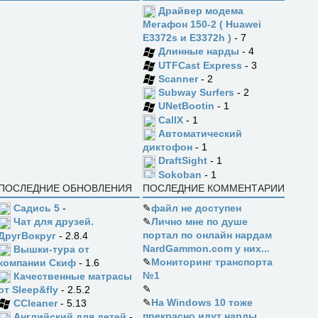
Драйвер модема
Мегафон 150-2 ( Huawei
E3372s и E3372h )
- 7
Длинные нарды
- 4
UTFCast Express
- 3
Scanner
- 2
Subway Surfers
- 2
UNetBootin
- 1
CallX
- 1
Автоматический
диктофон
- 1
DraftSight
- 1
Sokoban
- 1
ПОСЛЕДНИЕ ОБНОВЛЕНИЯ
ПОСЛЕДНИЕ КОММЕНТАРИИ
Садись 5
-
✎
файл не доступен
✎
Лично мне по душе
Чат для друзей.
портал по онлайн нардам
ДругВокруг
- 2.8.4
NardGammon.com у них...
Вышки-тура от
✎
Мониторинг транспорта
компании Скиф
- 1.6
№1
Качественные матрасы
✎
от Sleep&fly
- 2.5.2
✎
На Windows 10 тоже
CCleaner
- 5.13
прекрасно идут нарды
Английский для детей
-