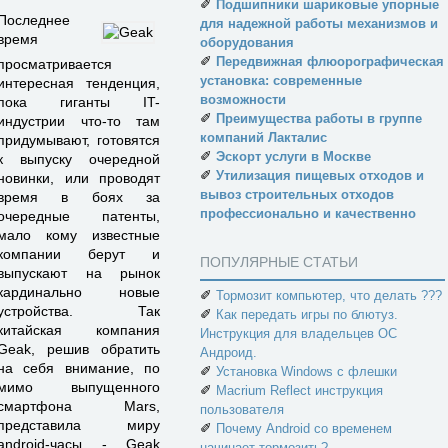
✐
Подшипники шариковые упорные
Последнее
для надежной работы механизмов и
время
оборудования
✐
Передвижная флюорографическая
просматривается
установка: современные
интересная тенденция,
возможности
пока гиганты IT-
✐
Преимущества работы в группе
индустрии что-то там
компаний Лакталис
придумывают, готовятся
✐
Эскорт услуги в Москве
к выпуску очередной
✐
Утилизация пищевых отходов и
новинки, или проводят
вывоз строительных отходов
время в боях за
профессионально и качественно
очередные патенты,
мало кому известные
компании берут и
ПОПУЛЯРНЫЕ СТАТЬИ
выпускают на рынок
кардинально новые
✐
Тормозит компьютер, что делать ???
устройства. Так
✐
Как передать игры по блютуз.
китайская компания
Инструкция для владельцев ОС
Geak, решив обратить
Андроид.
на себя внимание, по
✐
Установка Windows с флешки
мимо выпущенного
✐
Macrium Reflect инструкция
смартфона Mars,
пользователя
представила миру
✐
Почему Android со временем
android-часы - Geak
начинает тормозить?