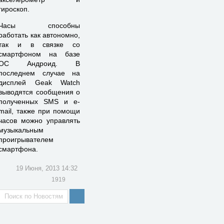
гироскоп.
Часы способны
работать как автономно,
так и в связке со
смартфоном на базе
ОС Андроид. В
последнем случае на
дисплей Geak Watch
выводятся сообщения о
полученных SMS и e-
mail, также при помощи
часов можно управлять
музыкальным
проигрывателем
смартфона.
19 Июня, 2013 14:32
1919