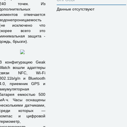
240 точек. Из
дополнительных
Данные отсутствуют
моментов отмечается
водонепроницаемость
(не исключено что
скорее всего это
минимальная защита -
дождь, брызги).
В конфигурацию Geak
Watch вошли адаптеры
связи NFC, Wi-Fi
802.11b/g/n и Bluetooth
4.0, приемник GPS и
аккумуляторная
батарея емкостью 500
мА·ч. Часы оснащены
несколькими датчиками,
среди которых —
компас и цифровой
термометр,
акселерометр и