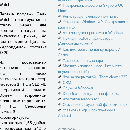
Watch.
✐
Настройка микрофона Skype в ОС
Linux.
Первые продажи Geak
✐
Регистрация электронной почты
Watch планируются к
✐
Установка Windows XP. Инструкция в
старту через две
картинках
недели, правда на
✐
Автозагрузка программ в Windows
Китайском рынке, но
✐
Принцип работы архиватора
тем не менее. Цена на
(Алгоритмы сжатия)
Андроид-часы составит
✐
Как поставить на папку пароль?
$320.
Легко
✐
Установка ssh-сервера
Из достоверных
✐
Масштаб подпольного Интернета
источников известно,
неуклонно растёт
что в часах
✐
Что за зверь такой - TeamViewer ???
используется процессор
✐
CRM
частотой 1 ГГц и 512 МБ
✐
Службы Windows
оперативной памяти.
✐
DropBox – виртуальная флешка
Объем встроенной
✐
Что такое Nepomuk?
флэш-памяти равняется
✐
Создание загрузочной флешки Linux
4 ГБ. Сенсорный
✐
Установка игр и приложений в
дисплей
Android
характеризуется
диагональю 1,55 дюйма
и разрешением 240 х
ОПРОСЫ