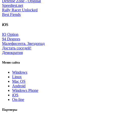
Defense Zone - Original
Speedtest.net
Rally Racer Unlocked
Best Fiends
iOS
IQ Option
94 Degrees
Малефисента. Звездопад
Достать соседей!
Демократия
Меню сайта
Windows
Linux
Mac OS
Android
Windows Phone
iOS
On-line
Партнеры