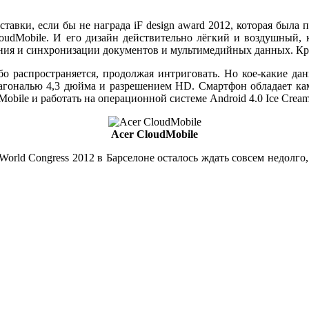
тавки, если бы не награда iF design award 2012, которая была 
oudMobile. И его дизайн действительно лёгкий и воздушный, 
ения и синхронизации документов и мультимедийных данных. Кро
о распространяется, продолжая интриговать. Но кое-какие да
иагональю 4,3 дюйма и разрешением HD. Смартфон обладает к
obile и работать на операционной системе Android 4.0 Ice Crea
Acer CloudMobile
orld Congress 2012 в Барселоне осталось ждать совсем недолго, 