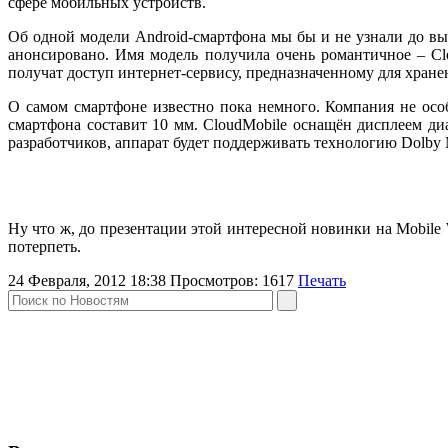
сфере мобильных устройств.
Об одной модели Android-смартфона мы бы и не узнали до выс
анонсировано. Имя модель получила очень романтичное – Cl
получат доступ интернет-сервису, предназначенному для хран
О самом смартфоне известно пока немного. Компания не особ
смартфона составит 10 мм. CloudMobile оснащён дисплеем д
разработчиков, аппарат будет поддерживать технологию Dolby M
Ну что ж, до презентации этой интересной новинки на Mobile W
потерпеть.
24 Февраля, 2012 18:38
Просмотров:
1617
Печать