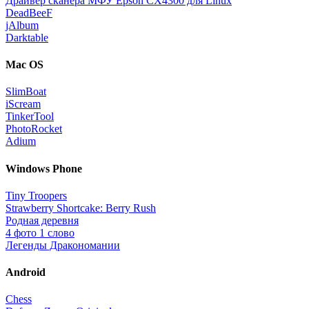
Драйвер сканера МФУ Epson CX4300 для Linux
DeadBeeF
jAlbum
Darktable
Mac OS
SlimBoat
iScream
TinkerTool
PhotoRocket
Adium
Windows Phone
Tiny Troopers
Strawberry Shortcake: Berry Rush
Родная деревня
4 фото 1 слово
Легенды Дракономании
Android
Chess