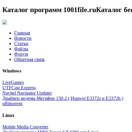
Каталог программ 1001file.ru
Каталог б
Главная
Новости
Статьи
Файлы
Форум
Обратная связь
Windows
LiveGames
UTFCast Express
Navitel Navigator Updater
Драйвер модема Мегафон 150-2 ( Huawei E3372s и E3372h )
qBittorrent
Linux
Mobile Media Converter