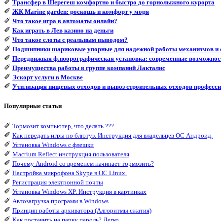
✐
Трансфер в Шерегеш комфортно и быстро до горнолыжного курорта
✐
ЖК Marine garden: роскошь и комфорт у моря
✐
Что такое игра в автоматы онлайн?
✐
Как играть в Лев казино на деньги
✐
Что такое слоты с реальным выводом?
✐
Подшипники шариковые упорные для надежной работы механизмов и 
✐
Передвижная флюорографическая установка: современные возможнос
✐
Преимущества работы в группе компаний Лакталис
✐
Эскорт услуги в Москве
✐
Утилизация пищевых отходов и вывоз строительных отходов професси
Популярные статьи
✐
Тормозит компьютер, что делать ???
✐
Как передать игры по блютуз. Инструкция для владельцев ОС Андроид.
✐
Установка Windows с флешки
✐
Macrium Reflect инструкция пользователя
✐
Почему Android со временем начинает тормозить?
✐
Настройка микрофона Skype в ОС Linux.
✐
Регистрация электронной почты
✐
Установка Windows XP. Инструкция в картинках
✐
Автозагрузка программ в Windows
✐
Принцип работы архиватора (Алгоритмы сжатия)
✐
Как поставить на папку пароль? Легко