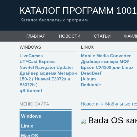
КАТАЛОГ ПРОГРАММ 1001
Каталог бесплатных программ
ГЛАВНАЯ
НОВОСТИ
СТАТЬИ
ФАЙЛ
WINDOWS
LINUX
LiveGames
Mobile Media Converter
UTFCast Express
Драйвер сканера МФУ
Navitel Navigator Updater
Epson CX4300 для Linux
Драйвер модема Мегафон
DeadBeeF
150-2 ( Huawei E3372s и
jAlbum
E3372h )
Darktable
qBittorrent
Новости
»
Мобильные те
МЕНЮ САЙТА
Windows
Bada OS как
Linux
Mac OS