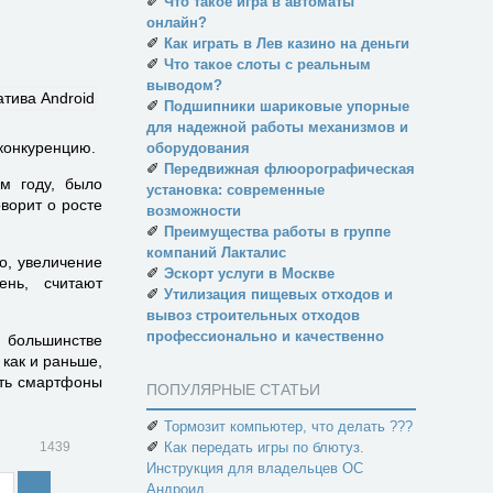
✐
Что такое игра в автоматы
онлайн?
✐
Как играть в Лев казино на деньги
✐
Что такое слоты с реальным
выводом?
✐
Подшипники шариковые упорные
для надежной работы механизмов и
 конкуренцию.
оборудования
✐
Передвижная флюорографическая
м году, было
установка: современные
оворит о росте
возможности
✐
Преимущества работы в группе
компаний Лакталис
о, увеличение
✐
Эскорт услуги в Москве
ень, считают
✐
Утилизация пищевых отходов и
вывоз строительных отходов
профессионально и качественно
 большинстве
 как и раньше,
ить смартфоны
ПОПУЛЯРНЫЕ СТАТЬИ
✐
Тормозит компьютер, что делать ???
✐
1439
Как передать игры по блютуз.
Инструкция для владельцев ОС
Андроид.