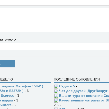
лл Гейтс ?
Ь
 НЕДЕЛЮ
ПОСЛЕДНИЕ ОБНОВЛЕНИЯ
 модема Мегафон 150-2 (
Садись 5
-
72s и E3372h )
- 6
Чат для друзей. ДругВокруг
 Express
- 3
Вышки-тура от компании Ск
е нарды
- 3
Качественные матрасы от Sl
Surfers
- 2
2.5.2