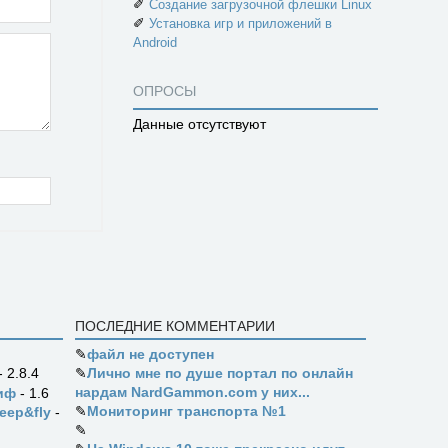
✐
Создание загрузочной флешки Linux
✐
Установка игр и приложений в
Android
ОПРОСЫ
Данные отсутствуют
ПОСЛЕДНИЕ КОММЕНТАРИИ
✎
файл не доступен
✎
Лично мне по душе портал по онлайн
- 2.8.4
нардам NardGammon.com у них...
иф
- 1.6
✎
Мониторинг транспорта №1
eep&fly
-
✎