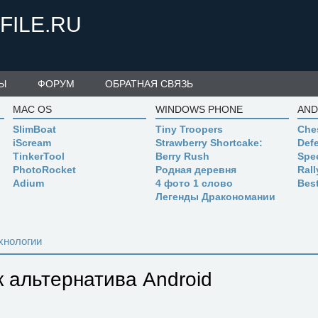
FILE.RU
Ы
ФОРУМ
ОБРАТНАЯ СВЯЗЬ
MAC OS
WINDOWS PHONE
AND
SlimBoat
Tiny Troopers
Che
iScream
Strawberry Shortcake:
Defe
TinkerTool
Berry Rush
Spe
PhotoRocket
Родная деревня
Ral
Adium
4 фото 1 слово
Bes
Легенды Дракономании
хнологии
 альтернатива Android