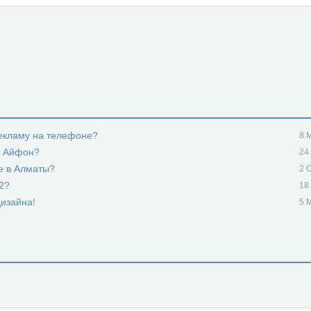
рекламу на телефоне?
8 
ь Айфон?
24
e в Алматы?
2 
2?
18
изайна!
5 