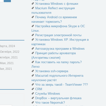
✐
Установка Windows с флешки
✐
Macrium Reflect инструкция
пользователя
✐
Почему Android со временем
начинает тормозить?
✐
Настройка микрофона Skype в ОС
Linux.
✐
Регистрация электронной почты
✐
Установка Windows XP. Инструкция в
картинках
Марта, 2024
✐
Автозагрузка программ в Windows
 Октября, 2022
✐
Принцип работы архиватора
Октября, 2021
(Алгоритмы сжатия)
✐
Как поставить на папку пароль?
 Мая, 2021
Легко
Мая, 2021
✐
Установка ssh-сервера
✐
Масштаб подпольного Интернета
неуклонно растёт
✐
Что за зверь такой - TeamViewer ???
✐
CRM
✐
Службы Windows
✐
DropBox – виртуальная флешка
✐
Что такое Nepomuk?