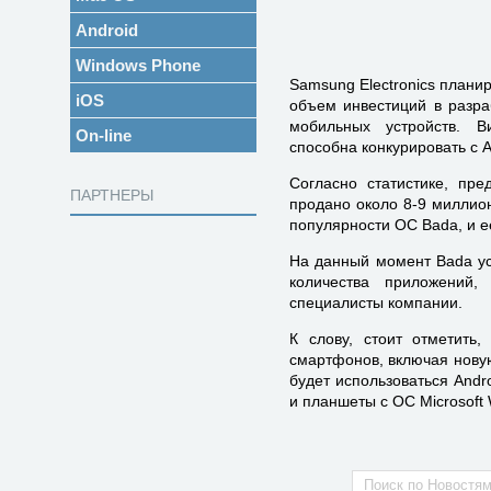
Android
Windows Phone
Samsung Electronics плани
iOS
объем инвестиций в разра
мобильных устройств. В
On-line
способна конкурировать с 
Согласно статистике, пр
ПАРТНЕРЫ
продано около 8-9 миллион
популярности ОС Bada, и е
На данный момент Bada ус
количества приложений,
специалисты компании.
К слову, стоит отметить
смартфонов, включая новую 
будет использоваться Andr
и планшеты с ОС Microsoft