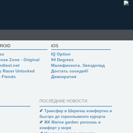
ROID
IOS
ss
IQ Option
nse Zone - Original
94 Degrees
edtest.net
Малефисента. Звездопад
ly Racer Unlocked
Достать соседей!
t Fiends
Демократия
ПОСЛЕДНИЕ НОВОСТИ
✐
Трансфер в Шерегеш комфортно и
быстро до горнолыжного курорта
✐
ЖК Marine garden: роскошь и
комфорт у моря