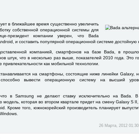
рует в ближайшее время существенно увеличить
ботку собственной операционной системы для
ице-президент компании уверен, что Bada
Android, и составить популярной операционной системе достойную
едоставленной компанией, смартфонов на базе Bada, в прошло
ов штук, что в несколько раз выше, показателей 2010 года. Это г
е привлекательности как мобильной технологии.
танавливается на смартфоны, состоящие ниже линейки Galaxy, н
 способно вывести операционную систему на высший уров
, что в Samsung не делают ставку исключительно на Bada. В
модель, которая во втором квартале придет на смену Galaxy S II,
oid. Кроме того, южнокорейский производитель планирует выпуст
 Windows.
26 Марта, 2012 01:30