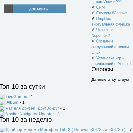
- TeamViewer ???
✐
CRM
ДОБАВИТЬ
✐
Службы Windows
✐
DropBox –
виртуальная флешка
✐
Что такое
Nepomuk?
✐
Создание
загрузочной флешки
Linux
✐
Установка игр и
приложений в Android
Опросы
Данные отсутствуют
Топ-10 за сутки
LiveGames
- 1
jAlbum
- 1
Чат для друзей. ДругВокруг
- 1
Navitel Navigator Updater
- 1
Топ-10 за неделю
Драйвер модема Мегафон 150-2 ( Huawei E3372s и E3372h )
- 7