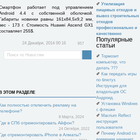
✐
Утилизация
Смартфон работает под управлением
пищевых отходов и
Android 4.4 с собственной оболочкой.
вывоз строительных
Габариты новинки равны 161х84,5х9,2 мм,
отходов
вес - 173 г. Стоимость Huawei Ascend GX1
профессионально и
составляет 255$.
качественно
Популярные
24 Декабря, 2014 00:16
957
статьи
✐
Тормозит
компьютер, что
делать ???
✐
Как передать игры
по блютуз.
Инструкция для
владельцев ОС
В ЭТОМ РАЗДЕЛЕ
Андроид.
✐
Установка Windows
Как полностью отключить рекламу на
с флешки
телефоне?
✐
Macrium Reflect
8 Марта, 2024
инструкция
Где в СПб отремонтировать Айфон?
пользователя
24 Октября, 2022
✐
Почему Android со
Где отремонтировать iPhone в Алматы?
временем начинает