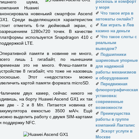
роскошь и комфорт
лишнего шума,
у моря
компания Huawei
✐
Что такое игра в
анонсировала новенький смартфон Ascend
автоматы онлайн?
GX1. Среди выделяющихся характеристик
✐
Как играть в Лев
стоит отметить 6-ти дюймовый экран, с
казино на деньги
разрешением 1280х720 точек. В качестве
✐
Что такое слоты с
платформы используется Snapdragon 410 с
реальным
поддержкой LTE.
выводом?
Оперативной памяти в новинке не много,
✐
Подшипники
всего лишь 1 гигабайт, по нынешним
шариковые упорные
временам это не много. Флеш-памяти в
для надежной
устройстве 8 гигабайт, что тоже не назовешь
работы механизмов
роскошью. Этот «недостаток» можно
и оборудования
увеличить картой памяти формата microSD.
✐
Передвижная
флюорографическая
Наличием двух камер, сейчас никого не
установка:
удивишь, на борту Huawei Ascend GX1 их так
современные
же две - 2 и 8 Мп. Питается новинка от
возможности
аккумулятора емкостью 3500 мА/ч. Ещё
✐
Преимущества
можно выделить работу с двумя SIM-картами
работы в группе
и поддержку NFC.
компаний Лакталис
✐
Эскорт услуги в
Москве