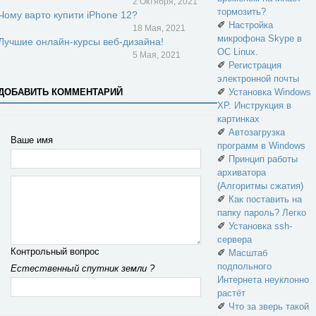
2 Октября, 2021
тормозить?
Чому варто купити iPhone 12?
✐
Настройка
18 Мая, 2021
микрофона Skype в
Лучшие онлайн-курсы веб-дизайна!
ОС Linux.
5 Мая, 2021
✐
Регистрация
электронной почты
✐
ДОБАВИТЬ КОММЕНТАРИЙ
Установка Windows
XP. Инструкция в
картинках
✐
Автозагрузка
Ваше имя
программ в Windows
✐
Принцип работы
архиватора
(Алгоритмы сжатия)
✐
Как поставить на
папку пароль? Легко
✐
Установка ssh-
сервера
Контрольный вопрос
✐
Масштаб
подпольного
Естественный спутник земли ?
Интернета неуклонно
растёт
✐
Что за зверь такой