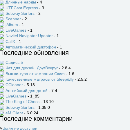
Длинные нарды
- 4
UTFCast Express
- 3
Subway Surfers
- 2
Scanner
- 2
jAlbum
- 1
LiveGames
- 1
Navitel Navigator Updater
- 1
CallX
- 1
Автоматический диктофон
- 1
Последние обновления
Садись 5
-
Чат для друзей. ДругВокруг
- 2.8.4
Вышки-тура от компании Скиф
- 1.6
Качественные матрасы от Sleep&fly
- 2.5.2
CCleaner
- 5.13
Английский для детей
- 7.4
LiveGames
- 1_85
The King of Chess
- 13.10
Subway Surfers
- 1.35.0
eM Client
- 6.0.24
Последние комментарии
✎
файл не доступен