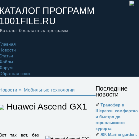
КАТАЛОГ ПРОГРАММ
1001FILE.RU
Каталог бесплатных программ
Главная
Новости
Статьи
Файлы
Форум
Обратная связь
Последние
Новости
»
Мобильные технологии
новости
Huawei Ascend GX1
✐
Трансфер в
Шерегеш комфортно
и быстро до
горнолыжного
курорта
✐
ЖК Marine garden:
Вот так вот, без