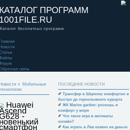
КАТАЛОГ ПРОГРАММ
1001FILE.RU
Каталог бесплатных программ
Главная
Новости
Статьи
Файлы
Форум
Обратная связь
Новости
»
Мобильные
ПОСЛЕДНИЕ НОВОСТИ
технологии
✐
Трансфер в Шерегеш комфортно и
быстро до горнолыжного курорта
Huawei
✐
ЖК Marine garden: роскошь и
Ascend
комфорт у моря
G628 -
✐
Что такое игра в автоматы
новенький
онлайн?
смартфон
✐
Как играть в Лев казино на деньги