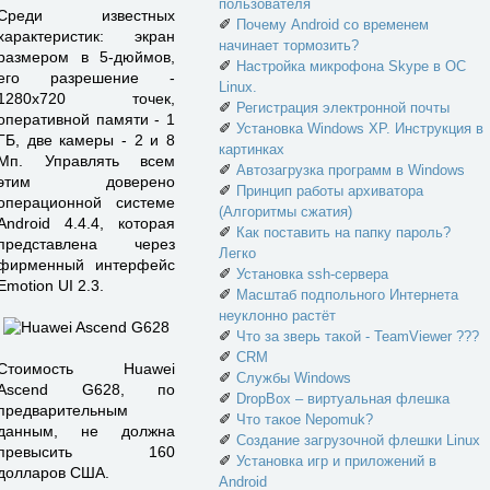
пользователя
Среди известных
✐
Почему Android со временем
характеристик: экран
начинает тормозить?
размером в 5-дюймов,
✐
Настройка микрофона Skype в ОС
его разрешение -
Linux.
1280х720 точек,
✐
Регистрация электронной почты
оперативной памяти - 1
✐
Установка Windows XP. Инструкция в
ГБ, две камеры - 2 и 8
картинках
Мп. Управлять всем
✐
Автозагрузка программ в Windows
этим доверено
✐
Принцип работы архиватора
операционной системе
(Алгоритмы сжатия)
Android 4.4.4, которая
✐
Как поставить на папку пароль?
представлена через
Легко
фирменный интерфейс
✐
Установка ssh-сервера
Emotion UI 2.3.
✐
Масштаб подпольного Интернета
неуклонно растёт
✐
Что за зверь такой - TeamViewer ???
✐
CRM
Стоимость Huawei
✐
Службы Windows
Ascend G628, по
✐
DropBox – виртуальная флешка
предварительным
✐
Что такое Nepomuk?
данным, не должна
✐
Создание загрузочной флешки Linux
превысить 160
✐
Установка игр и приложений в
долларов США.
Android