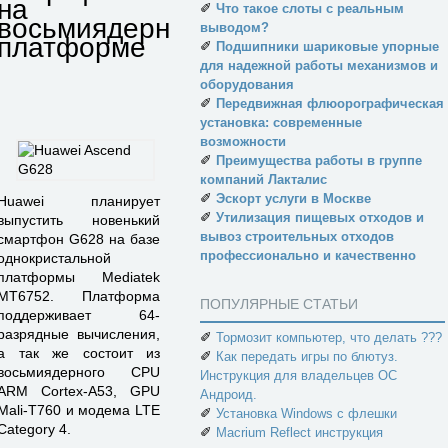
на
✐
Что такое слоты с реальным
восьмиядерной
выводом?
платформе
✐
Подшипники шариковые упорные
для надежной работы механизмов и
оборудования
✐
Передвижная флюорографическая
установка: современные
возможности
✐
Преимущества работы в группе
компаний Лакталис
✐
Эскорт услуги в Москве
Huawei планирует
✐
Утилизация пищевых отходов и
выпустить новенький
вывоз строительных отходов
смартфон G628 на базе
профессионально и качественно
однокристальной
платформы Mediatek
MT6752. Платформа
ПОПУЛЯРНЫЕ СТАТЬИ
поддерживает 64-
разрядные вычисления,
✐
Тормозит компьютер, что делать ???
а так же состоит из
✐
Как передать игры по блютуз.
восьмиядерного CPU
Инструкция для владельцев ОС
ARM Cortex-A53, GPU
Андроид.
Mali-T760 и модема LTE
✐
Установка Windows с флешки
Category 4.
✐
Macrium Reflect инструкция