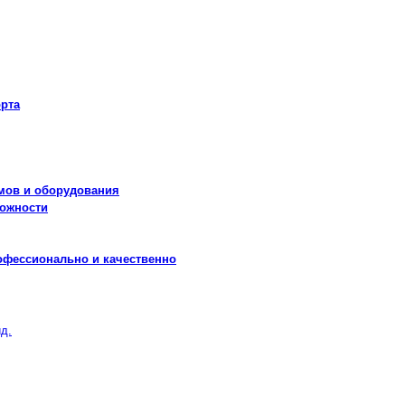
рта
мов и оборудования
можности
офессионально и качественно
д.