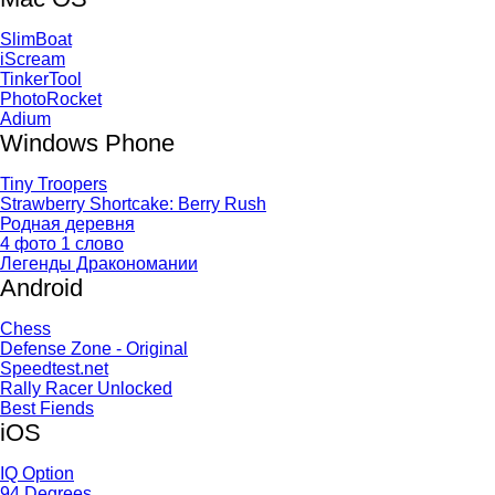
SlimBoat
iScream
TinkerTool
PhotoRocket
Adium
Windows Phone
Tiny Troopers
Strawberry Shortcake: Berry Rush
Родная деревня
4 фото 1 слово
Легенды Дракономании
Android
Chess
Defense Zone - Original
Speedtest.net
Rally Racer Unlocked
Best Fiends
iOS
IQ Option
94 Degrees