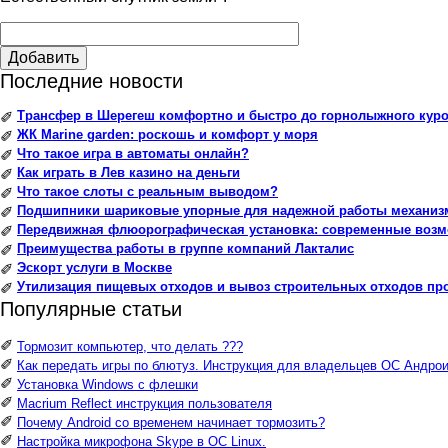
Добавить
Последние новости
Трансфер в Шерегеш комфортно и быстро до горнолыжного куро
✐
ЖК Marine garden: роскошь и комфорт у моря
✐
Что такое игра в автоматы онлайн?
✐
Как играть в Лев казино на деньги
✐
Что такое слоты с реальным выводом?
✐
Подшипники шариковые упорные для надежной работы механиз
✐
Передвижная флюорографическая установка: современные воз
✐
Преимущества работы в группе компаний Лакталис
✐
Эскорт услуги в Москве
✐
Утилизация пищевых отходов и вывоз строительных отходов пр
✐
Популярные статьи
✐
Тормозит компьютер, что делать ???
✐
Как передать игры по блютуз. Инструкция для владельцев ОС Андрои
✐
Установка Windows с флешки
✐
Macrium Reflect инструкция пользователя
✐
Почему Android со временем начинает тормозить?
✐
Настройка микрофона Skype в ОС Linux.