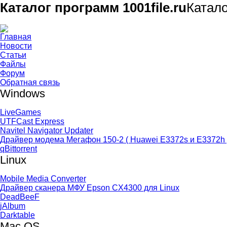
Каталог программ 1001file.ru
Катал
Главная
Новости
Статьи
Файлы
Форум
Обратная связь
Windows
LiveGames
UTFCast Express
Navitel Navigator Updater
Драйвер модема Мегафон 150-2 ( Huawei E3372s и E3372h 
qBittorrent
Linux
Mobile Media Converter
Драйвер сканера МФУ Epson CX4300 для Linux
DeadBeeF
jAlbum
Darktable
Mac OS