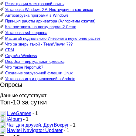
✐
Регистрация электронной почты
✐
Установка Windows XP. Инструкция в картинках
✐
Автозагрузка программ в Windows
✐
Принцип работы архиватора (Алгоритмы сжатия)
✐
Как поставить на папку пароль? Легко
✐
Установка ssh-сервера
✐
Масштаб подпольного Интернета неуклонно растёт
✐
Что за зверь такой - TeamViewer ???
✐
CRM
✐
Службы Windows
✐
DropBox – виртуальная флешка
✐
Что такое Nepomuk?
✐
Создание загрузочной флешки Linux
✐
Установка игр и приложений в Android
Опросы
Данные отсутствуют
Топ-10 за сутки
LiveGames
- 1
jAlbum
- 1
Чат для друзей. ДругВокруг
- 1
Navitel Navigator Updater
- 1