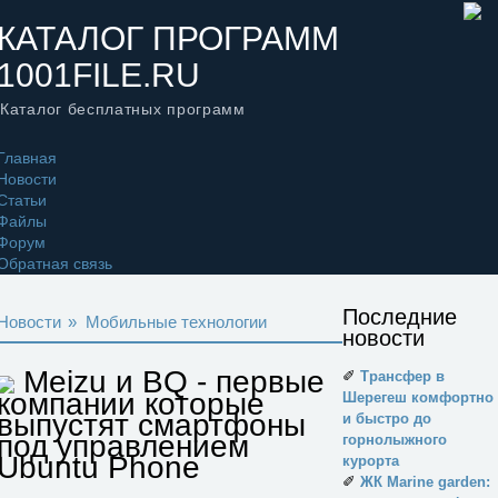
КАТАЛОГ ПРОГРАММ
1001FILE.RU
Каталог бесплатных программ
Главная
Новости
Статьи
Файлы
Форум
Обратная связь
Последние
Новости
»
Мобильные технологии
новости
Meizu и BQ - первые
✐
Трансфер в
компании которые
Шерегеш комфортно
выпустят смартфоны
и быстро до
под управлением
горнолыжного
Ubuntu Phone
курорта
✐
ЖК Marine garden: