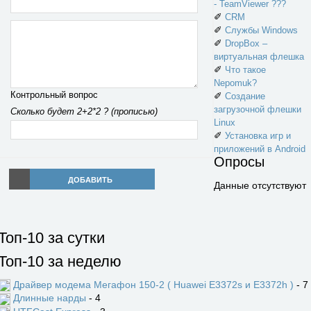
- TeamViewer ???
✐
CRM
✐
Службы Windows
✐
DropBox –
виртуальная флешка
✐
Что такое
Nepomuk?
Контрольный вопрос
✐
Создание
загрузочной флешки
Сколько будет 2+2*2 ? (прописью)
Linux
✐
Установка игр и
приложений в Android
Опросы
ДОБАВИТЬ
Данные отсутствуют
Топ-10 за сутки
Топ-10 за неделю
Драйвер модема Мегафон 150-2 ( Huawei E3372s и E3372h )
- 7
Длинные нарды
- 4