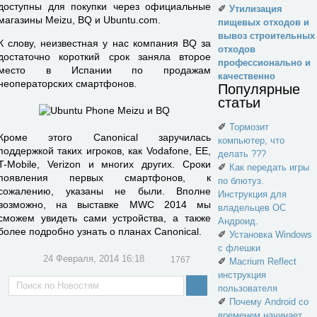
доступны для покупки через официальные
✐
Утилизация
магазины Meizu, BQ и Ubuntu.com.
пищевых отходов и
вывоз строительных
К слову, неизвестная у нас компания BQ за
отходов
достаточно короткий срок заняла второе
профессионально и
место в Испании по продажам
качественно
неоператорских смартфонов.
Популярные
статьи
✐
Тормозит
Кроме этого Canonical заручилась
компьютер, что
поддержкой таких игроков, как Vodafone, EE,
делать ???
T-Mobile, Verizon и многих других. Сроки
✐
Как передать игры
появления первых смартфонов, к
по блютуз.
сожалению, указаны не были. Вполне
Инструкция для
возможно, на выставке MWC 2014 мы
владельцев ОС
сможем увидеть сами устройства, а также
Андроид.
более подробно узнать о планах Canonical.
✐
Установка Windows
с флешки
24 Февраля, 2014 16:18
1767
✐
Macrium Reflect
инструкция
пользователя
✐
Почему Android со
временем начинает