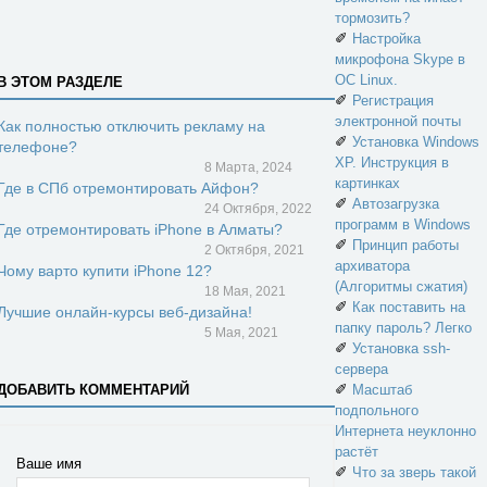
тормозить?
✐
Настройка
микрофона Skype в
ОС Linux.
В ЭТОМ РАЗДЕЛЕ
✐
Регистрация
электронной почты
Как полностью отключить рекламу на
✐
Установка Windows
телефоне?
XP. Инструкция в
8 Марта, 2024
картинках
Где в СПб отремонтировать Айфон?
✐
Автозагрузка
24 Октября, 2022
программ в Windows
Где отремонтировать iPhone в Алматы?
✐
Принцип работы
2 Октября, 2021
архиватора
Чому варто купити iPhone 12?
(Алгоритмы сжатия)
18 Мая, 2021
✐
Как поставить на
Лучшие онлайн-курсы веб-дизайна!
папку пароль? Легко
5 Мая, 2021
✐
Установка ssh-
сервера
✐
ДОБАВИТЬ КОММЕНТАРИЙ
Масштаб
подпольного
Интернета неуклонно
растёт
Ваше имя
✐
Что за зверь такой