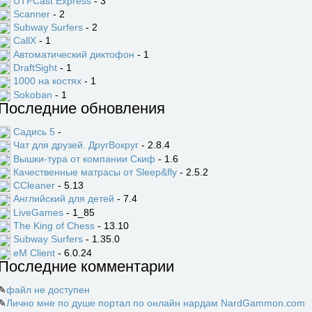
UTFCast Express
- 3
Scanner
- 2
Subway Surfers
- 2
CallX
- 1
Автоматический диктофон
- 1
DraftSight
- 1
1000 на костях
- 1
Sokoban
- 1
Последние обновления
Садись 5
-
Чат для друзей. ДругВокруг
- 2.8.4
Вышки-тура от компании Скиф
- 1.6
Качественные матрасы от Sleep&fly
- 2.5.2
CCleaner
- 5.13
Английский для детей
- 7.4
LiveGames
- 1_85
The King of Chess
- 13.10
Subway Surfers
- 1.35.0
eM Client
- 6.0.24
Последние комментарии
✎
файл не доступен
✎
Лично мне по душе портал по онлайн нардам NardGammon.com