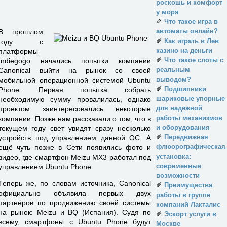
роскошь и комфорт
у моря
✐
Что такое игра в
автоматы онлайн?
В прошлом
✐
Как играть в Лев
году с
казино на деньги
платформы
✐
Что такое слоты с
Indiegogo начались попытки компании
реальным
Canonical выйти на рынок со своей
выводом?
мобильной операционной системой Ubuntu
✐
Подшипники
Phone. Первая попытка собрать
шариковые упорные
необходимую сумму провалилась, однако
для надежной
проектом заинтересовались некоторые
работы механизмов
компании. Позже нам рассказали о том, что в
и оборудования
текущем году свет увидят сразу несколько
✐
Передвижная
устройств под управлением данной ОС. А
флюорографическая
ещё чуть позже в Сети появились фото и
установка:
видео, где смартфон Meizu MX3 работал под
современные
управлением Ubuntu Phone.
возможности
Теперь же, по словам источника, Canonical
✐
Преимущества
официально объявила первых двух
работы в группе
партнёров по продвижению своей системы
компаний Лакталис
на рынок: Meizu и BQ (Испания). Судя по
✐
Эскорт услуги в
всему, смартфоны с Ubuntu Phone будут
Москве