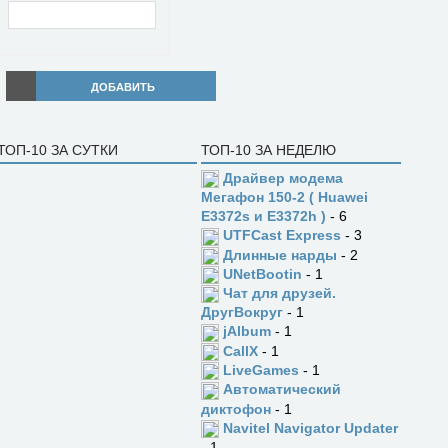
ДОБАВИТЬ
ТОП-10 ЗА СУТКИ
ТОП-10 ЗА НЕДЕЛЮ
Драйвер модема
Мегафон 150-2 ( Huawei
E3372s и E3372h )
- 6
UTFCast Express
- 3
Длинные нарды
- 2
UNetBootin
- 1
Чат для друзей.
ДругВокруг
- 1
jAlbum
- 1
CallX
- 1
LiveGames
- 1
Автоматический
диктофон
- 1
Navitel Navigator Updater
- 1