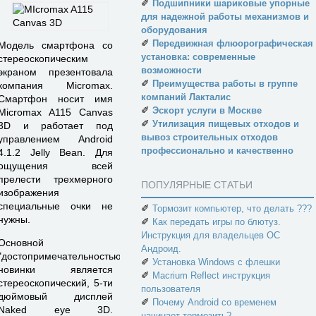
✐
Подшипники шариковые упорные
для надежной работы механизмов и
оборудования
✐
Передвижная флюорографическая
Модель смартфона со
установка: современные
стереоскопическим
возможности
экраном презентовала
✐
Преимущества работы в группе
компания Micromax.
компаний Лакталис
Смартфон носит имя
✐
Эскорт услуги в Москве
Micromax A115 Canvas
✐
Утилизация пищевых отходов и
3D и работает под
вывоз строительных отходов
управлением Android
профессионально и качественно
4.1.2 Jelly Bean. Для
ощущения всей
прелести трехмерного
ПОПУЛЯРНЫЕ СТАТЬИ
изображения
специальные очки не
✐
Тормозит компьютер, что делать ???
нужны.
✐
Как передать игры по блютуз.
Инструкция для владельцев ОС
Основной
Андроид.
"достопримечательностью"
✐
Установка Windows с флешки
новинки является
✐
Macrium Reflect инструкция
стереоскопический, 5-ти
пользователя
дюймовый дисплей
✐
Почему Android со временем
Naked eye 3D.
начинает тормозить?