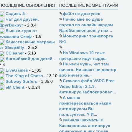
ПОСЛЕДНИЕ ОБНОВЛЕНИЯ
ПОСЛЕДНИЕ КОММЕНТАРИИ
Садись 5
-
✎
файл не доступен
✎
Лично мне по душе
Чат для друзей.
портал по онлайн нардам
ДругВокруг
- 2.8.4
NardGammon.com у них...
Вышки-тура от
✎
Мониторинг транспорта
компании Скиф
- 1.6
№1
Качественные матрасы
✎
от Sleep&fly
- 2.5.2
✎
На Windows 10 тоже
CCleaner
- 5.13
прекрасно идут нарды
Английский для детей
-
✎
Не неси чушь, нет там
7.4
ничего. Ни аваст ни доктор
LiveGames
- 1_85
вэб ничего не...
The King of Chess
- 13.10
✎
Скачала файл VSDC Free
Subway Surfers
- 1.35.0
Video Editor 2.1.9,
eM Client
- 6.0.24
антивирус заблокировал...
✎
А можно
поинтересоваться каким
антивирусом Вы
пользуетесь ? И...
✎
скачала шахматы с
Каспаровым. антивирус
обнаружил в них троян