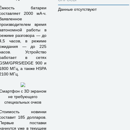
Ёмкость батареи
Данные отсутствуют
составляет 2000 мА∙ч.
Заявленное
производителем время
автономной работы в
режиме разговора — до
4,5 часов, в режиме
ожидания — до 225
часов. Устройство
работает в сетях
GSM/GPRS/EDGE 900 и
1800 МГц, а также HSPA
2100 МГц.
Смартфон с 3D экраном
не требующего
специальных очков
Стоимость новинки
составит 185 долларов.
Первые поставки
начнутся уже в текущем