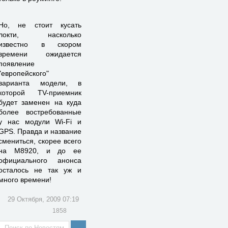
Но, не стоит кусать
локти, насколько
известно в скором
времени ожидается
появление
"европейского"
варианта модели, в
которой TV-приемник
будет заменен на куда
более востребованные
у нас модули Wi-Fi и
GPS. Правда и название
смениться, скорее всего
на M8920, и до ее
официального анонса
осталось не так уж и
много времени!
29 Октября, 2009 07:19
1858