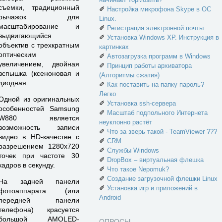
съемки, традиционный
✐
Настройка микрофона Skype в ОС
рычажок для
Linux.
масштабирование и
✐
Регистрация электронной почты
выдвигающийся
✐
Установка Windows XP. Инструкция в
объектив с трехкратным
картинках
оптическим
✐
Автозагрузка программ в Windows
увеличением, двойная
✐
Принцип работы архиватора
вспышка (ксеноновая и
(Алгоритмы сжатия)
диодная.
✐
Как поставить на папку пароль?
Легко
Одной из оригинальных
✐
Установка ssh-сервера
особенностей Samsung
✐
Масштаб подпольного Интернета
W880 является
неуклонно растёт
возможность записи
✐
Что за зверь такой - TeamViewer ???
видео в HD-качестве с
✐
CRM
разрешением 1280х720
✐
Службы Windows
точек при частоте 30
✐
DropBox – виртуальная флешка
кадров в секунду.
✐
Что такое Nepomuk?
✐
Создание загрузочной флешки Linux
На задней панели
✐
Установка игр и приложений в
фотоаппарата (или
Android
передней панели
телефона) красуется
большой AMOLED-
ОПРОСЫ