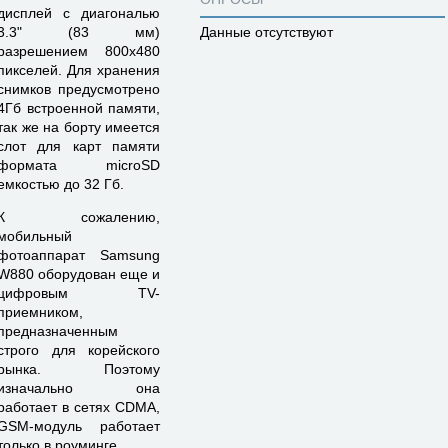
дисплей с диагональю
3.3" (83 мм)
Данные отсутствуют
разрешением 800х480
пикселей. Для хранения
снимков предусмотрено
4Гб встроенной памяти,
так же на борту имеется
слот для карт памяти
формата microSD
емкостью до 32 Гб.
К сожалению,
мобильный
фотоаппарат Samsung
W880 оборудован еще и
цифровым TV-
приемником,
предназначенным
строго для корейского
рынка. Поэтому
изначально она
работает в сетях CDMA,
GSM-модуль работает
только в роуминге.