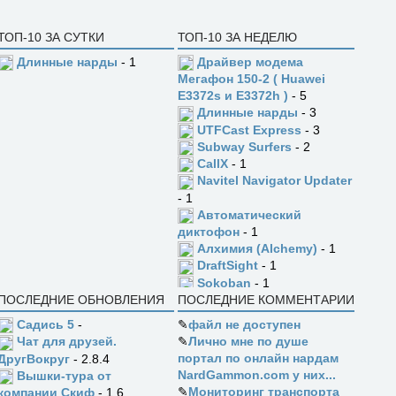
ТОП-10 ЗА СУТКИ
ТОП-10 ЗА НЕДЕЛЮ
Длинные нарды
- 1
Драйвер модема
Мегафон 150-2 ( Huawei
E3372s и E3372h )
- 5
Длинные нарды
- 3
UTFCast Express
- 3
Subway Surfers
- 2
CallX
- 1
Navitel Navigator Updater
- 1
Автоматический
диктофон
- 1
Алхимия (Alchemy)
- 1
DraftSight
- 1
Sokoban
- 1
ПОСЛЕДНИЕ ОБНОВЛЕНИЯ
ПОСЛЕДНИЕ КОММЕНТАРИИ
Садись 5
-
✎
файл не доступен
✎
Лично мне по душе
Чат для друзей.
портал по онлайн нардам
ДругВокруг
- 2.8.4
NardGammon.com у них...
Вышки-тура от
✎
Мониторинг транспорта
компании Скиф
- 1.6