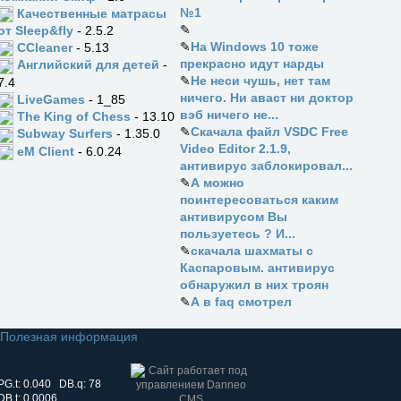
№1
Качественные матрасы
✎
от Sleep&fly
- 2.5.2
✎
На Windows 10 тоже
CCleaner
- 5.13
прекрасно идут нарды
Английский для детей
-
✎
Не неси чушь, нет там
7.4
ничего. Ни аваст ни доктор
LiveGames
- 1_85
вэб ничего не...
The King of Chess
- 13.10
✎
Скачала файл VSDC Free
Subway Surfers
- 1.35.0
Video Editor 2.1.9,
eM Client
- 6.0.24
антивирус заблокировал...
✎
А можно
поинтересоваться каким
антивирусом Вы
пользуетесь ? И...
✎
скачала шахматы с
Каспаровым. антивирус
обнаружил в них троян
✎
А в faq смотрел
Полезная информация
PG.t: 0.040 DB.q: 78
DB.t: 0.0006