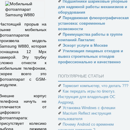
✐
Подшипники шариковые упорные
для надежной работы механизмов и
оборудования
✐
Передвижная флюорографическая
установка: современные
Настоящий прорыв на
возможности
рынке мобильных
✐
Преимущества работы в группе
фотоаппаратов
компаний Лакталис
произвела модель
✐
Эскорт услуги в Москве
Samsung W880, которая
✐
Утилизация пищевых отходов и
оснащена 12 Мрх
вывоз строительных отходов
камерой. Эту трубку
профессионально и качественно
сложно отнести к
мобильным телефонам,
скорее всего это
ПОПУЛЯРНЫЕ СТАТЬИ
фотоаппарат с GSM-
модулем.
✐
Тормозит компьютер, что делать ???
✐
Как передать игры по блютуз.
Внешне корпус
Инструкция для владельцев ОС
телефона ничуть не
Андроид.
отличается от
✐
Установка Windows с флешки
цифрового
✐
Macrium Reflect инструкция
фотоаппарата:
пользователя
присутствует колесико
✐
Почему Android со временем
выбора режимов
начинает тормозить?