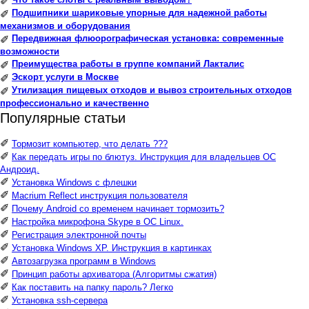
✐
Подшипники шариковые упорные для надежной работы
✐
механизмов и оборудования
Передвижная флюорографическая установка: современные
✐
возможности
Преимущества работы в группе компаний Лакталис
✐
Эскорт услуги в Москве
✐
Утилизация пищевых отходов и вывоз строительных отходов
✐
профессионально и качественно
Популярные статьи
✐
Тормозит компьютер, что делать ???
✐
Как передать игры по блютуз. Инструкция для владельцев ОС
Андроид.
✐
Установка Windows с флешки
✐
Macrium Reflect инструкция пользователя
✐
Почему Android со временем начинает тормозить?
✐
Настройка микрофона Skype в ОС Linux.
✐
Регистрация электронной почты
✐
Установка Windows XP. Инструкция в картинках
✐
Автозагрузка программ в Windows
✐
Принцип работы архиватора (Алгоритмы сжатия)
✐
Как поставить на папку пароль? Легко
✐
Установка ssh-сервера