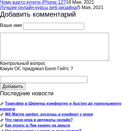
Чому варто купити iPhone 12?
18 Мая, 2021
Лучшие онлайн-курсы веб-дизайна!
5 Мая, 2021
Добавить комментарий
Ваше имя
Контрольный вопрос
Какую ОС придумал Билл Гейтс ?
Добавить
Последние новости
Трансфер в Шерегеш комфортно и быстро до горнолыжного
✐
курорта
ЖК Marine garden: роскошь и комфорт у моря
✐
Что такое игра в автоматы онлайн?
✐
Как играть в Лев казино на деньги
✐
Что такое слоты с реальным выводом?