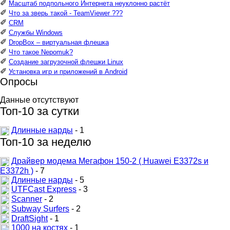
✐
Масштаб подпольного Интернета неуклонно растёт
✐
Что за зверь такой - TeamViewer ???
✐
CRM
✐
Службы Windows
✐
DropBox – виртуальная флешка
✐
Что такое Nepomuk?
✐
Создание загрузочной флешки Linux
✐
Установка игр и приложений в Android
Опросы
Данные отсутствуют
Топ-10 за сутки
Длинные нарды
- 1
Топ-10 за неделю
Драйвер модема Мегафон 150-2 ( Huawei E3372s и
E3372h )
- 7
Длинные нарды
- 5
UTFCast Express
- 3
Scanner
- 2
Subway Surfers
- 2
DraftSight
- 1
1000 на костях
- 1