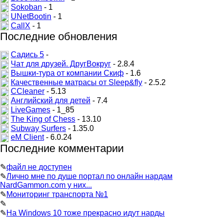
Sokoban
- 1
UNetBootin
- 1
CallX
- 1
Последние обновления
Садись 5
-
Чат для друзей. ДругВокруг
- 2.8.4
Вышки-тура от компании Скиф
- 1.6
Качественные матрасы от Sleep&fly
- 2.5.2
CCleaner
- 5.13
Английский для детей
- 7.4
LiveGames
- 1_85
The King of Chess
- 13.10
Subway Surfers
- 1.35.0
eM Client
- 6.0.24
Последние комментарии
✎
файл не доступен
✎
Лично мне по душе портал по онлайн нардам
NardGammon.com у них...
✎
Мониторинг транспорта №1
✎
✎
На Windows 10 тоже прекрасно идут нарды