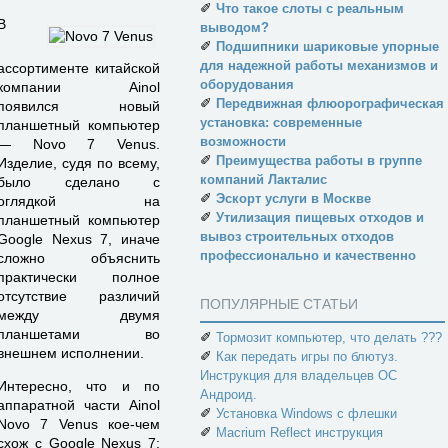
✐
Что такое слоты с реальным
В
выводом?
✐
Подшипники шариковые упорные
для надежной работы механизмов и
ассортименте китайской
оборудования
компании Ainol
✐
Передвижная флюорографическая
появился новый
установка: современные
планшетный компьютер
возможности
— Novo 7 Venus.
✐
Преимущества работы в группе
Изделие, судя по всему,
компаний Лакталис
было сделано с
✐
Эскорт услуги в Москве
оглядкой на
✐
Утилизация пищевых отходов и
планшетный компьютер
вывоз строительных отходов
Google Nexus 7, иначе
профессионально и качественно
сложно объяснить
практически полное
отсутствие различий
ПОПУЛЯРНЫЕ СТАТЬИ
между двумя
планшетами во
✐
Тормозит компьютер, что делать ???
внешнем исполнении.
✐
Как передать игры по блютуз.
Инструкция для владельцев ОС
Интересно, что и по
Андроид.
аппаратной части Ainol
✐
Установка Windows с флешки
Novo 7 Venus кое-чем
✐
Macrium Reflect инструкция
схож с Google Nexus 7: