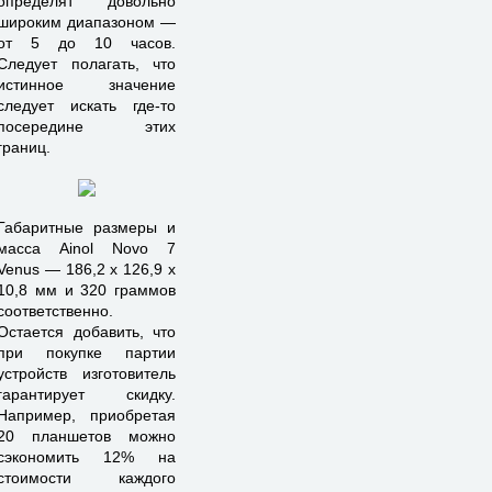
определят довольно
широким диапазоном —
от 5 до 10 часов.
Следует полагать, что
истинное значение
следует искать где-то
посередине этих
границ.
Габаритные размеры и
масса Ainol Novo 7
Venus — 186,2 х 126,9 х
10,8 мм и 320 граммов
соответственно.
Остается добавить, что
при покупке партии
устройств изготовитель
гарантирует скидку.
Например, приобретая
20 планшетов можно
сэкономить 12% на
стоимости каждого