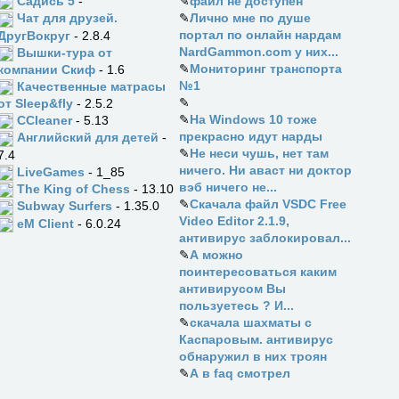
Садись 5
-
✎
файл не доступен
✎
Лично мне по душе
Чат для друзей.
портал по онлайн нардам
ДругВокруг
- 2.8.4
NardGammon.com у них...
Вышки-тура от
✎
Мониторинг транспорта
компании Скиф
- 1.6
№1
Качественные матрасы
✎
от Sleep&fly
- 2.5.2
✎
На Windows 10 тоже
CCleaner
- 5.13
прекрасно идут нарды
Английский для детей
-
✎
Не неси чушь, нет там
7.4
ничего. Ни аваст ни доктор
LiveGames
- 1_85
вэб ничего не...
The King of Chess
- 13.10
✎
Скачала файл VSDC Free
Subway Surfers
- 1.35.0
Video Editor 2.1.9,
eM Client
- 6.0.24
антивирус заблокировал...
✎
А можно
поинтересоваться каким
антивирусом Вы
пользуетесь ? И...
✎
скачала шахматы с
Каспаровым. антивирус
обнаружил в них троян
✎
А в faq смотрел