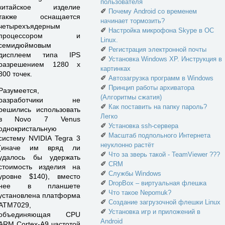
пользователя
китайское изделие
✐
Почему Android со временем
также оснащается
начинает тормозить?
четырехъядерным
✐
Настройка микрофона Skype в ОС
процессором и
Linux.
семидюймовым
✐
Регистрация электронной почты
дисплеем типа IPS
✐
Установка Windows XP. Инструкция в
разрешением 1280 х
картинках
800 точек.
✐
Автозагрузка программ в Windows
✐
Принцип работы архиватора
Разумеется,
(Алгоритмы сжатия)
разработчики не
✐
Как поставить на папку пароль?
решились использовать
Легко
в Novo 7 Venus
✐
Установка ssh-сервера
однокристальную
✐
Масштаб подпольного Интернета
систему NVIDIA Tegra 3
неуклонно растёт
(иначе им вряд ли
✐
Что за зверь такой - TeamViewer ???
удалось бы удержать
✐
CRM
стоимость изделия на
✐
Службы Windows
уровне $140), вместо
✐
DropBox – виртуальная флешка
нее в планшете
✐
Что такое Nepomuk?
установлена платформа
✐
Создание загрузочной флешки Linux
ATM7029,
✐
Установка игр и приложений в
объединяющая CPU
Android
ARM Cortex-A9 частотой