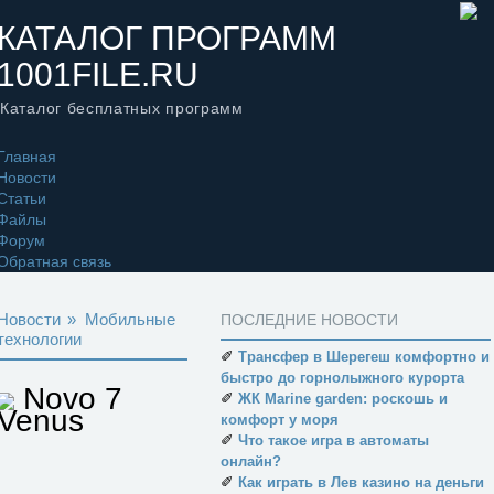
КАТАЛОГ ПРОГРАММ
1001FILE.RU
Каталог бесплатных программ
Главная
Новости
Статьи
Файлы
Форум
Обратная связь
Новости
»
Мобильные
ПОСЛЕДНИЕ НОВОСТИ
технологии
✐
Трансфер в Шерегеш комфортно и
быстро до горнолыжного курорта
Novo 7
✐
ЖК Marine garden: роскошь и
Venus
комфорт у моря
✐
Что такое игра в автоматы
онлайн?
✐
Как играть в Лев казино на деньги