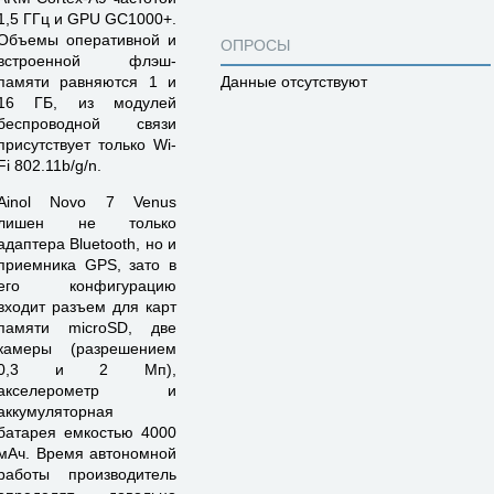
1,5 ГГц и GPU GC1000+.
Объемы оперативной и
ОПРОСЫ
встроенной флэш-
памяти равняются 1 и
Данные отсутствуют
16 ГБ, из модулей
беспроводной связи
присутствует только Wi-
Fi 802.11b/g/n.
Ainol Novo 7 Venus
лишен не только
адаптера Bluetooth, но и
приемника GPS, зато в
его конфигурацию
входит разъем для карт
памяти microSD, две
камеры (разрешением
0,3 и 2 Мп),
акселерометр и
аккумуляторная
батарея емкостью 4000
мАч. Время автономной
работы производитель