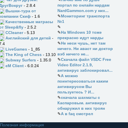
портал по онлайн нардам
ДругВокруг
- 2.8.4
NardGammon.com у них...
Вышки-тура от
✎
Мониторинг транспорта
компании Скиф
- 1.6
№1
Качественные матрасы
✎
от Sleep&fly
- 2.5.2
✎
На Windows 10 тоже
CCleaner
- 5.13
прекрасно идут нарды
Английский для детей
-
✎
Не неси чушь, нет там
7.4
ничего. Ни аваст ни доктор
LiveGames
- 1_85
вэб ничего не...
The King of Chess
- 13.10
✎
Скачала файл VSDC Free
Subway Surfers
- 1.35.0
Video Editor 2.1.9,
eM Client
- 6.0.24
антивирус заблокировал...
✎
А можно
поинтересоваться каким
антивирусом Вы
пользуетесь ? И...
✎
скачала шахматы с
Каспаровым. антивирус
обнаружил в них троян
✎
А в faq смотрел
Полезная информация