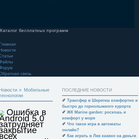
КАТАЛОГ ПРОГРАММ
1001FILE.RU
Каталог бесплатных программ
Главная
Новости
Статьи
Файлы
Форум
Обратная связь
Новости
»
Мобильные
ПОСЛЕДНИЕ НОВОСТИ
технологии
✐
Трансфер в Шерегеш комфортно и
быстро до горнолыжного курорта
Ошибка в
✐
ЖК Marine garden: роскошь и
Android 5.0
комфорт у моря
затрудняет
✐
Что такое игра в автоматы
закрытие
онлайн?
всех
✐
Как играть в Лев казино на деньги