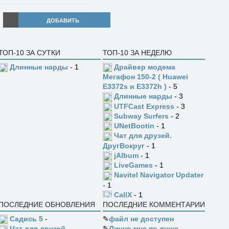
ДОБАВИТЬ
ТОП-10 ЗА СУТКИ
ТОП-10 ЗА НЕДЕЛЮ
Длинные нарды
- 1
Драйвер модема
Мегафон 150-2 ( Huawei
E3372s и E3372h )
- 5
Длинные нарды
- 3
UTFCast Express
- 3
Subway Surfers
- 2
UNetBootin
- 1
Чат для друзей.
ДругВокруг
- 1
jAlbum
- 1
LiveGames
- 1
Navitel Navigator Updater
- 1
CallX
- 1
ПОСЛЕДНИЕ ОБНОВЛЕНИЯ
ПОСЛЕДНИЕ КОММЕНТАРИИ
Садись 5
-
✎
файл не доступен
✎
Лично мне по душе
Чат для друзей.