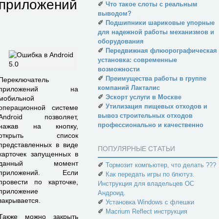
приложений
✐
Что такое слоты с реальным
выводом?
✐
Подшипники шариковые упорные
для надежной работы механизмов и
оборудования
✐
Передвижная флюорографическая
установка: современные
возможности
✐
Преимущества работы в группе
Переключатель
компаний Лакталис
приложений на
✐
Эскорт услуги в Москве
мобильной
✐
Утилизация пищевых отходов и
операционной системе
вывоз строительных отходов
Android позволяет,
профессионально и качественно
нажав на кнопку,
открыть список
представленных в виде
ПОПУЛЯРНЫЕ СТАТЬИ
карточек запущенных в
данный момент
✐
Тормозит компьютер, что делать ???
приложений. Если
✐
Как передать игры по блютуз.
провести по карточке,
Инструкция для владельцев ОС
приложение
Андроид.
закрывается.
✐
Установка Windows с флешки
✐
Macrium Reflect инструкция
Также можно закрыть