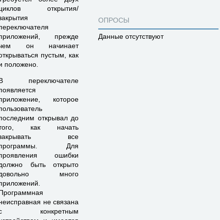
циклов открытия/
закрытия
ОПРОСЫ
переключателя
приложений, прежде
Данные отсутствуют
чем он начинает
открываться пустым, как
и положено.
В переключателе
появляется
приложение, которое
пользователь
последним открывал до
того, как начать
закрывать все
программы. Для
проявления ошибки
должно быть открыто
довольно много
приложений.
Программная
неисправная не связана
с конкретным