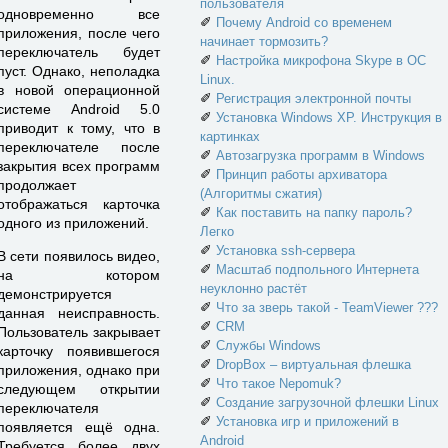
пользователя
одновременно все
✐
Почему Android со временем
приложения, после чего
начинает тормозить?
переключатель будет
✐
Настройка микрофона Skype в ОС
пуст. Однако, неполадка
Linux.
в новой операционной
✐
Регистрация электронной почты
системе Android 5.0
✐
Установка Windows XP. Инструкция в
приводит к тому, что в
картинках
переключателе после
✐
Автозагрузка программ в Windows
закрытия всех программ
✐
Принцип работы архиватора
продолжает
(Алгоритмы сжатия)
отображаться карточка
✐
Как поставить на папку пароль?
одного из приложений.
Легко
✐
Установка ssh-сервера
В сети появилось видео,
✐
Масштаб подпольного Интернета
на котором
неуклонно растёт
демонстрируется
✐
Что за зверь такой - TeamViewer ???
данная неисправность.
✐
CRM
Пользователь закрывает
✐
Службы Windows
карточку появившегося
✐
DropBox – виртуальная флешка
приложения, однако при
✐
Что такое Nepomuk?
следующем открытии
✐
Создание загрузочной флешки Linux
переключателя
✐
Установка игр и приложений в
появляется ещё одна.
Android
Требуется более двух