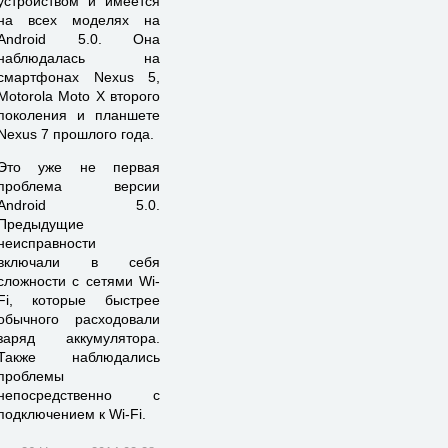
устройством и имеется
на всех моделях на
Android 5.0. Она
наблюдалась на
смартфонах Nexus 5,
Motorola Moto X второго
поколения и планшете
Nexus 7 прошлого года.
Это уже не первая
проблема версии
Android 5.0.
Предыдущие
неисправности
включали в себя
сложности с сетями Wi-
Fi, которые быстрее
обычного расходовали
заряд аккумулятора.
Также наблюдались
проблемы
непосредственно с
подключением к Wi-Fi.