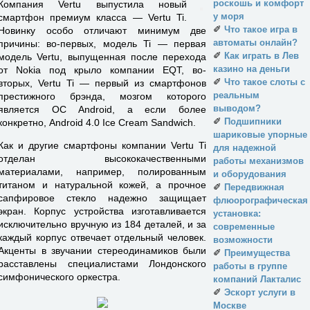
роскошь и комфорт
Компания Vertu выпустила новый
у моря
смартфон премиум класса — Vertu Ti.
✐
Что такое игра в
Новинку особо отличают минимум две
автоматы онлайн?
причины: во-первых, модель Ti — первая
✐
Как играть в Лев
модель Vertu, выпущенная после перехода
казино на деньги
от Nokia под крыло компании EQT, во-
✐
Что такое слоты с
вторых, Vertu Ti — первый из смартфонов
реальным
престижного брэнда, мозгом которого
выводом?
является ОС Android, а если более
✐
Подшипники
конкретно, Android 4.0 Ice Cream Sandwich.
шариковые упорные
Как и другие смартфоны компании Vertu Ti
для надежной
отделан высококачественными
работы механизмов
материалами, например, полированным
и оборудования
титаном и натуральной кожей, а прочное
✐
Передвижная
сапфировое стекло надежно защищает
флюорографическая
экран. Корпус устройства изготавливается
установка:
исключительно вручную из 184 деталей, и за
современные
каждый корпус отвечает отдельный человек.
возможности
Акценты в звучании стереодинамиков были
✐
Преимущества
расставлены специалистами Лондонского
работы в группе
симфонического оркестра.
компаний Лакталис
✐
Эскорт услуги в
Москве