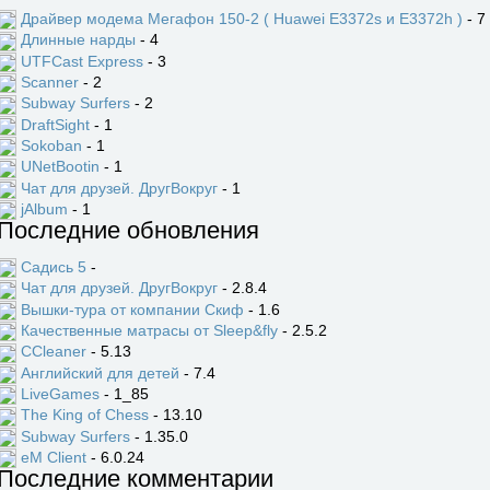
Драйвер модема Мегафон 150-2 ( Huawei E3372s и E3372h )
- 7
Длинные нарды
- 4
UTFCast Express
- 3
Scanner
- 2
Subway Surfers
- 2
DraftSight
- 1
Sokoban
- 1
UNetBootin
- 1
Чат для друзей. ДругВокруг
- 1
jAlbum
- 1
Последние обновления
Садись 5
-
Чат для друзей. ДругВокруг
- 2.8.4
Вышки-тура от компании Скиф
- 1.6
Качественные матрасы от Sleep&fly
- 2.5.2
CCleaner
- 5.13
Английский для детей
- 7.4
LiveGames
- 1_85
The King of Chess
- 13.10
Subway Surfers
- 1.35.0
eM Client
- 6.0.24
Последние комментарии