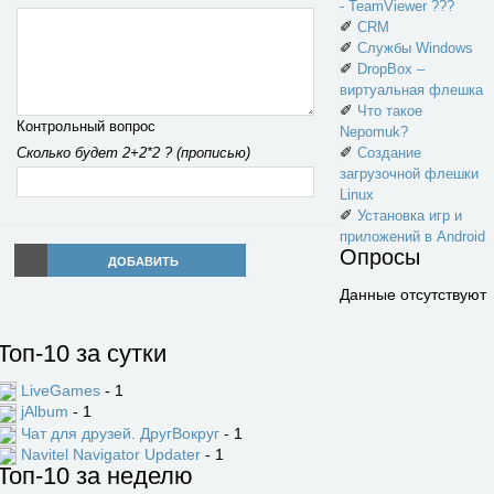
- TeamViewer ???
✐
CRM
✐
Службы Windows
✐
DropBox –
виртуальная флешка
✐
Что такое
Контрольный вопрос
Nepomuk?
✐
Сколько будет 2+2*2 ? (прописью)
Создание
загрузочной флешки
Linux
✐
Установка игр и
приложений в Android
Опросы
ДОБАВИТЬ
Данные отсутствуют
Топ-10 за сутки
LiveGames
- 1
jAlbum
- 1
Чат для друзей. ДругВокруг
- 1
Navitel Navigator Updater
- 1
Топ-10 за неделю