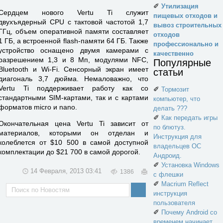
✐
Утилизация
Сердцем нового Vertu Ti служит
пищевых отходов и
двухъядерный CPU с тактовой частотой 1,7
вывоз строительных
ГГц, объем оперативной памяти составляет
отходов
1 ГБ, а встроенной flash-памяти 64 ГБ. Также
профессионально и
устройство оснащено двумя камерами с
качественно
разрешением 1,3 и 8 Мп, модулями NFC,
Популярные
Bluetooth и Wi-Fi. Сенсорный экран имеет
статьи
диагональ 3,7 дюйма. Немаловажно, что
Vertu Ti поддерживает работу как со
✐
Тормозит
стандартными SIM-картами, так и с картами
компьютер, что
форматов micro и nano.
делать ???
✐
Как передать игры
Окончательная цена Vertu Ti зависит от
по блютуз.
материалов, которыми он отделан и
Инструкция для
колеблется от $10 500 в самой доступной
владельцев ОС
комплектации до $21 700 в самой дорогой.
Андроид.
✐
Установка Windows
14 Февраля, 2013 03:41
1386
с флешки
✐
Macrium Reflect
инструкция
пользователя
✐
Почему Android со
временем начинает