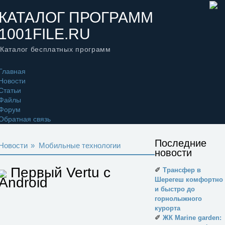
КАТАЛОГ ПРОГРАММ
1001FILE.RU
Каталог бесплатных программ
Главная
Новости
Статьи
Файлы
Форум
Обратная связь
Последние
Новости
»
Мобильные технологии
новости
Первый Vertu с
✐
Трансфер в
Android
Шерегеш комфортно
и быстро до
горнолыжного
курорта
✐
ЖК Marine garden: