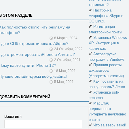
тормозить?
✐
Настройка
В ЭТОМ РАЗДЕЛЕ
микрофона Skype в
ОС Linux.
✐
Регистрация
Как полностью отключить рекламу на
электронной почты
телефоне?
✐
Установка Windows
8 Марта, 2024
XP. Инструкция в
Где в СПб отремонтировать Айфон?
картинках
24 Октября, 2022
✐
Автозагрузка
Где отремонтировать iPhone в Алматы?
программ в Windows
2 Октября, 2021
✐
Принцип работы
Чому варто купити iPhone 12?
архиватора
18 Мая, 2021
(Алгоритмы сжатия)
Лучшие онлайн-курсы веб-дизайна!
✐
Как поставить на
5 Мая, 2021
папку пароль? Легко
✐
Установка ssh-
ДОБАВИТЬ КОММЕНТАРИЙ
сервера
✐
Масштаб
подпольного
Интернета неуклонно
Ваше имя
растёт
✐
Что за зверь такой