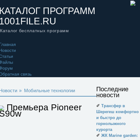
КАТАЛОГ ПРОГРАММ
1001FILE.RU
Каталог бесплатных программ
Главная
Новости
Статьи
Файлы
Форум
Обратная связь
Последние
Новости
»
Мобильные технологии
новости
Премьера Pioneer
✐
Трансфер в
S90w
Шерегеш комфортно
и быстро до
горнолыжного
курорта
✐
ЖК Marine garden: