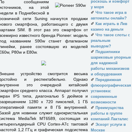
роскошь и комфорт
По сообщениям
у моря
источников, на этой
✐
Что такое игра в
недели в Поднебесной в
автоматы онлайн?
розничной сети Suning начнутся продажи
✐
Как играть в Лев
нового смартфона, работающего с двумя
казино на деньги
картами SIM. В этот раз это смартфон от
✐
Что такое слоты с
всемирно известного бренда Pioneer: модель
реальным
под названием S90w станет флагманом
выводом?
линейки, ранее состоявшую из моделей
✐
Подшипники
E60w, P80w и E80w.
шариковые упорные
для надежной
работы механизмов
Внешне устройство смотрится весьма
и оборудования
достойно и респектабельно. Однако
✐
Передвижная
внутренне это очередной китайский
флюорографическая
смартфон среднего класса. Аппарат получил
установка:
экран IPS типа, диагональю 5 дюймов и
современные
разрешением 1280 х 720 пикселей, 1 ГБ
возможности
оперативной памяти и 8 ГБ внутренней.
✐
Преимущества
Базой для новинки служит однокристальная
работы в группе
система MediaTek MT6589, состоящая из
компаний Лакталис
четырехъядерный CPU Cortex-A7с тактовой
✐
Эскорт услуги в
частотой 1,2 ГГц и графическая подсистема
Москве