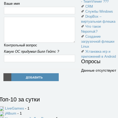
- TeamViewer ???
Ваше имя
✐
CRM
✐
Службы Windows
✐
DropBox –
виртуальная флешка
✐
Что такое
Nepomuk?
✐
Создание
загрузочной флешки
Контрольный вопрос
Linux
✐
Какую ОС придумал Билл Гейтс ?
Установка игр и
приложений в Android
Опросы
Данные отсутствуют
ДОБАВИТЬ
Топ-10 за сутки
LiveGames
- 1
jAlbum
- 1