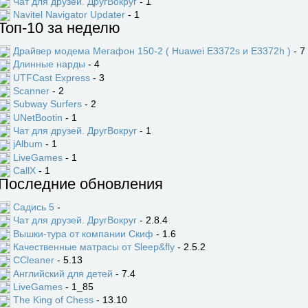
Чат для друзей. ДругВокруг
- 1
Navitel Navigator Updater
- 1
Топ-10 за неделю
Драйвер модема Мегафон 150-2 ( Huawei E3372s и E3372h )
- 7
Длинные нарды
- 4
UTFCast Express
- 3
Scanner
- 2
Subway Surfers
- 2
UNetBootin
- 1
Чат для друзей. ДругВокруг
- 1
jAlbum
- 1
LiveGames
- 1
CallX
- 1
Последние обновления
Садись 5
-
Чат для друзей. ДругВокруг
- 2.8.4
Вышки-тура от компании Скиф
- 1.6
Качественные матрасы от Sleep&fly
- 2.5.2
CCleaner
- 5.13
Английский для детей
- 7.4
LiveGames
- 1_85
The King of Chess
- 13.10