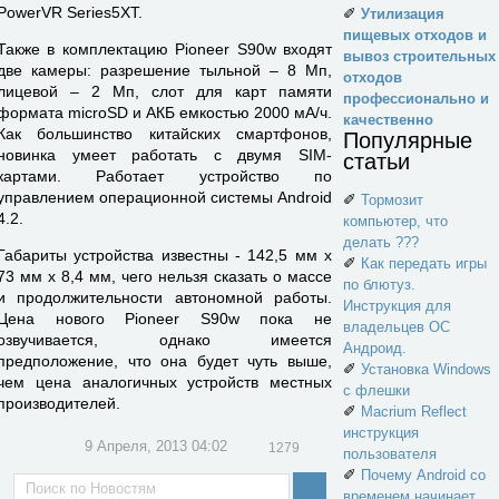
PowerVR Series5XT.
✐
Утилизация
пищевых отходов и
Также в комплектацию Pioneer S90w входят
вывоз строительных
две камеры: разрешение тыльной – 8 Мп,
отходов
лицевой – 2 Мп, слот для карт памяти
профессионально и
формата microSD и АКБ емкостью 2000 мА/ч.
качественно
Как большинство китайских смартфонов,
Популярные
новинка умеет работать с двумя SIM-
статьи
картами. Работает устройство по
управлением операционной системы Android
✐
Тормозит
4.2.
компьютер, что
делать ???
Габариты устройства известны - 142,5 мм x
✐
Как передать игры
73 мм x 8,4 мм, чего нельзя сказать о массе
по блютуз.
и продолжительности автономной работы.
Инструкция для
Цена нового Pioneer S90w пока не
владельцев ОС
озвучивается, однако имеется
Андроид.
предположение, что она будет чуть выше,
✐
Установка Windows
чем цена аналогичных устройств местных
с флешки
производителей.
✐
Macrium Reflect
инструкция
9 Апреля, 2013 04:02
1279
пользователя
✐
Почему Android со
временем начинает