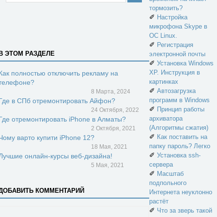
тормозить?
✐
Настройка
микрофона Skype в
ОС Linux.
✐
Регистрация
В ЭТОМ РАЗДЕЛЕ
электронной почты
✐
Установка Windows
XP. Инструкция в
Как полностью отключить рекламу на
картинках
телефоне?
✐
Автозагрузка
8 Марта, 2024
программ в Windows
Где в СПб отремонтировать Айфон?
✐
Принцип работы
24 Октября, 2022
архиватора
Где отремонтировать iPhone в Алматы?
(Алгоритмы сжатия)
2 Октября, 2021
✐
Как поставить на
Чому варто купити iPhone 12?
папку пароль? Легко
18 Мая, 2021
✐
Установка ssh-
Лучшие онлайн-курсы веб-дизайна!
сервера
5 Мая, 2021
✐
Масштаб
подпольного
ДОБАВИТЬ КОММЕНТАРИЙ
Интернета неуклонно
растёт
✐
Что за зверь такой