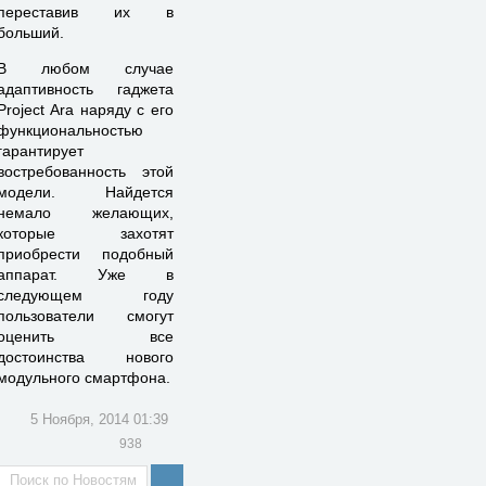
переставив их в
больший.
В любом случае
адаптивность гаджета
Project Ara наряду с его
функциональностью
гарантирует
востребованность этой
модели. Найдется
немало желающих,
которые захотят
приобрести подобный
аппарат. Уже в
следующем году
пользователи смогут
оценить все
достоинства нового
модульного смартфона.
5 Ноября, 2014 01:39
938