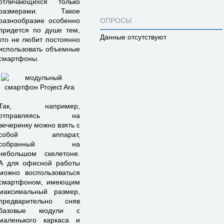
отличающихся только
размерами. Такое
разнообразие особенно
ОПРОСЫ
придется по душе тем,
Данные отсутствуют
кто не любит постоянно
использовать объемные
смартфоны.
Так, например,
отправляясь на
вечеринку можно взять с
собой аппарат,
собранный на
небольшом скелетоне.
А для офисной работы
можно воспользоваться
смартфоном, имеющим
максимальный размер,
предварительно сняв
базовые модули с
маленького каркаса и