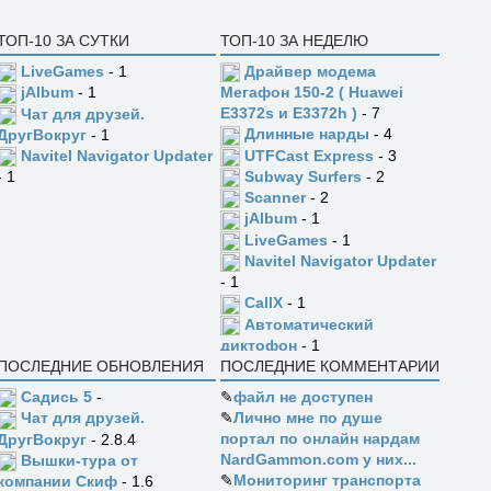
ТОП-10 ЗА СУТКИ
ТОП-10 ЗА НЕДЕЛЮ
LiveGames
- 1
Драйвер модема
jAlbum
- 1
Мегафон 150-2 ( Huawei
E3372s и E3372h )
- 7
Чат для друзей.
Длинные нарды
- 4
ДругВокруг
- 1
UTFCast Express
- 3
Navitel Navigator Updater
Subway Surfers
- 2
- 1
Scanner
- 2
jAlbum
- 1
LiveGames
- 1
Navitel Navigator Updater
- 1
CallX
- 1
Автоматический
диктофон
- 1
ПОСЛЕДНИЕ ОБНОВЛЕНИЯ
ПОСЛЕДНИЕ КОММЕНТАРИИ
Садись 5
-
✎
файл не доступен
✎
Лично мне по душе
Чат для друзей.
портал по онлайн нардам
ДругВокруг
- 2.8.4
NardGammon.com у них...
Вышки-тура от
✎
Мониторинг транспорта
компании Скиф
- 1.6