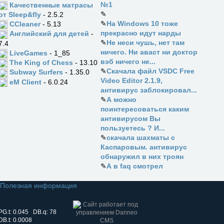
№1
Качественные матрасы
✎
от Sleep&fly
- 2.5.2
✎
На Windows 10 тоже
CCleaner
- 5.13
прекрасно идут нарды
Английский для детей
-
✎
Не неси чушь, нет там
7.4
ничего. Ни аваст ни доктор
LiveGames
- 1_85
вэб ничего не...
The King of Chess
- 13.10
✎
Скачала файл VSDC Free
Subway Surfers
- 1.35.0
Video Editor 2.1.9,
eM Client
- 6.0.24
антивирус заблокировал...
✎
А можно
поинтересоваться каким
антивирусом Вы
пользуетесь ? И...
✎
скачала шахматы с
Каспаровым. антивирус
обнаружил в них троян
✎
А в faq смотрел
Полезная информация
PG.t: 0.045 DB.q: 78
DB.t: 0.0008