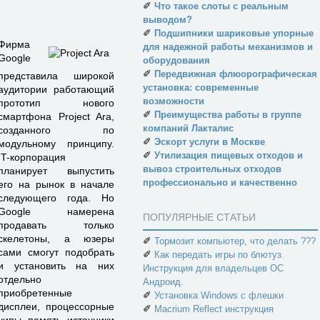
✐
Что такое слоты с реальным
выводом?
✐
Подшипники шариковые упорные
Фирма
для надежной работы механизмов и
Google
оборудования
✐
Передвижная флюорографическая
представила широкой
установка: современные
аудитории работающий
возможности
прототип нового
✐
Преимущества работы в группе
смартфона Project Ara,
компаний Лакталис
созданного по
✐
Эскорт услуги в Москве
модульному принципу.
✐
Утилизация пищевых отходов и
IT-корпорация
вывоз строительных отходов
планирует выпустить
профессионально и качественно
его на рынок в начале
следующего года. Но
Google намерена
ПОПУЛЯРНЫЕ СТАТЬИ
продавать только
скелетоны, а юзеры
✐
Тормозит компьютер, что делать ???
сами смогут подобрать
✐
Как передать игры по блютуз.
и установить на них
Инструкция для владельцев ОС
отдельно
Андроид.
приобретенные
✐
Установка Windows с флешки
дисплеи, процессорные
✐
Macrium Reflect инструкция
чипы, память, источники