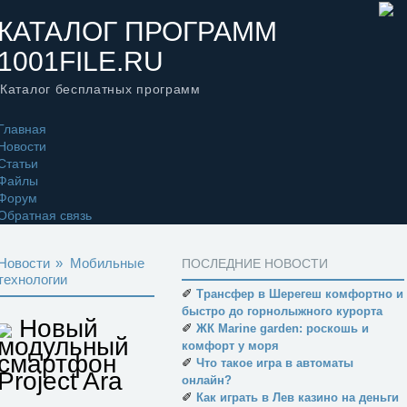
КАТАЛОГ ПРОГРАММ
1001FILE.RU
Каталог бесплатных программ
Главная
Новости
Статьи
Файлы
Форум
Обратная связь
Новости
»
Мобильные
ПОСЛЕДНИЕ НОВОСТИ
технологии
✐
Трансфер в Шерегеш комфортно и
быстро до горнолыжного курорта
Новый
✐
ЖК Marine garden: роскошь и
модульный
комфорт у моря
смартфон
✐
Что такое игра в автоматы
Project Ara
онлайн?
✐
Как играть в Лев казино на деньги