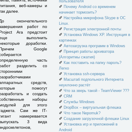
пользователя
питания, веб-камеры и
✐
Почему Android со временем
так далее.
начинает тормозить?
✐
Настройка микрофона Skype в ОС
До окончательного
Linux.
завершения работ по
✐
Регистрация электронной почты
Project Ara предстоит
✐
Установка Windows XP. Инструкция в
еще выполнить
картинках
некоторые доработки.
✐
Автозагрузка программ в Windows
Причем Google
✐
Принцип работы архиватора
собирается
(Алгоритмы сжатия)
определенную часть
✐
Как поставить на папку пароль?
работ разделить со
Легко
сторонними
✐
Установка ssh-сервера
разработчиками
✐
Масштаб подпольного Интернета
аппаратных средств,
неуклонно растёт
которые помогут
✐
Что за зверь такой - TeamViewer ???
разработать и создать
✐
CRM
собственные наборы
✐
Службы Windows
модулей для этого
✐
DropBox – виртуальная флешка
гаджета. Сам же IT-
✐
Что такое Nepomuk?
гигант намеревается
✐
Создание загрузочной флешки Linux
выпускать 3 вида
✐
Установка игр и приложений в
эндоскелетонов,
Android