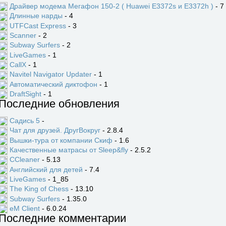
Драйвер модема Мегафон 150-2 ( Huawei E3372s и E3372h )
- 7
Длинные нарды
- 4
UTFCast Express
- 3
Scanner
- 2
Subway Surfers
- 2
LiveGames
- 1
CallX
- 1
Navitel Navigator Updater
- 1
Автоматический диктофон
- 1
DraftSight
- 1
Последние обновления
Садись 5
-
Чат для друзей. ДругВокруг
- 2.8.4
Вышки-тура от компании Скиф
- 1.6
Качественные матрасы от Sleep&fly
- 2.5.2
CCleaner
- 5.13
Английский для детей
- 7.4
LiveGames
- 1_85
The King of Chess
- 13.10
Subway Surfers
- 1.35.0
eM Client
- 6.0.24
Последние комментарии