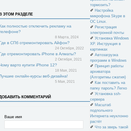
тормозить?
✐
Настройка
В ЭТОМ РАЗДЕЛЕ
микрофона Skype в
ОС Linux.
Как полностью отключить рекламу на
✐
Регистрация
телефоне?
электронной почты
8 Марта, 2024
✐
Установка Windows
Где в СПб отремонтировать Айфон?
XP. Инструкция в
24 Октября, 2022
картинках
Где отремонтировать iPhone в Алматы?
✐
Автозагрузка
2 Октября, 2021
программ в Windows
Чому варто купити iPhone 12?
✐
Принцип работы
18 Мая, 2021
архиватора
Лучшие онлайн-курсы веб-дизайна!
(Алгоритмы сжатия)
5 Мая, 2021
✐
Как поставить на
папку пароль? Легко
✐
Установка ssh-
ДОБАВИТЬ КОММЕНТАРИЙ
сервера
✐
Масштаб
подпольного
Интернета неуклонно
Ваше имя
растёт
✐
Что за зверь такой