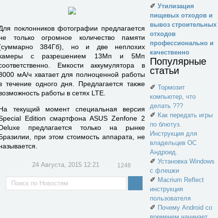
✐
Утилизация
пищевых отходов и
вывоз строительных
Для поклонников фотографии предлагается
отходов
не только огромное количество памяти
профессионально и
(суммарно 384Гб), но и две неплохих
качественно
камеры с разрешением 13Мп и 5Мп
Популярные
соответственно. Емкости аккумулятора в
статьи
3000 мА/ч хватает для полноценной работы
в течение одного дня. Предлагается также
✐
Тормозит
возможность работы в сетях LTE.
компьютер, что
делать ???
На текущий момент специальная версия
✐
Как передать игры
Special Edition смартфона ASUS Zenfone 2
по блютуз.
Deluxe предлагается только на рынке
Инструкция для
Бразилии, при этом стоимость аппарата, не
владельцев ОС
называется.
Андроид.
✐
Установка Windows
24 Августа, 2015 12:21
1248
с флешки
✐
Macrium Reflect
инструкция
пользователя
✐
Почему Android со
временем начинает