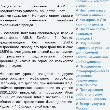
роскошь и комфорт
у моря
Специалисты компании ASUS
✐
Что такое игра в
неоднократно удивляли общественность
автоматы онлайн?
своими гаджетами. Не исключением стала и
✐
Как играть в Лев
последняя презентация смартфона
казино на деньги
тайваньского бренда.
✐
Что такое слоты с
В компании показали специальную версию
реальным
смартфона ASUS Zenfone 2 Deluxe,
выводом?
предлагающего без малого 256Гб
✐
Подшипники
встроенного свободного пространства и еще
шариковые упорные
128Гб за счет дополнительной карты памяти.
для надежной
В результате предлагаемого объема
работы механизмов
хранилища хватит на огромное количество
и оборудования
фото и видео.
✐
Передвижная
флюорографическая
На высоком уровне находятся и другие
установка:
характеристики мобильного устройства.
современные
Например, его дисплей при диагонали в 5,5
возможности
дюймов предлагает разрешение на уровне
✐
Преимущества
1920х1080 пикселей, а процессор Atom
работы в группе
Z3580 от компании Intel с частотой 2,5ГГц
компаний Лакталис
обеспечивает достаточное быстродействие.
✐
Эскорт услуги в
Радует и 4Гб оперативной памяти.
Москве