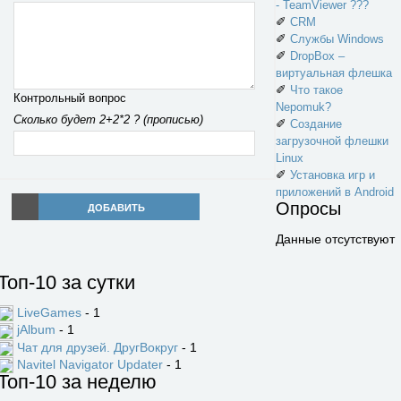
- TeamViewer ???
✐
CRM
✐
Службы Windows
✐
DropBox –
виртуальная флешка
✐
Что такое
Контрольный вопрос
Nepomuk?
Сколько будет 2+2*2 ? (прописью)
✐
Создание
загрузочной флешки
Linux
✐
Установка игр и
приложений в Android
Опросы
ДОБАВИТЬ
Данные отсутствуют
Топ-10 за сутки
LiveGames
- 1
jAlbum
- 1
Чат для друзей. ДругВокруг
- 1
Navitel Navigator Updater
- 1
Топ-10 за неделю