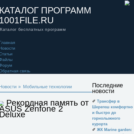
КАТАЛОГ ПРОГРАММ
1001FILE.RU
Каталог бесплатных программ
Главная
Новости
Статьи
Файлы
Форум
Обратная связь
Последние
Новости
»
Мобильные технологии
новости
Рекордная память от
✐
Трансфер в
ASUS Zenfone 2
Шерегеш комфортно
Deluxe
и быстро до
горнолыжного
курорта
✐
ЖК Marine garden: