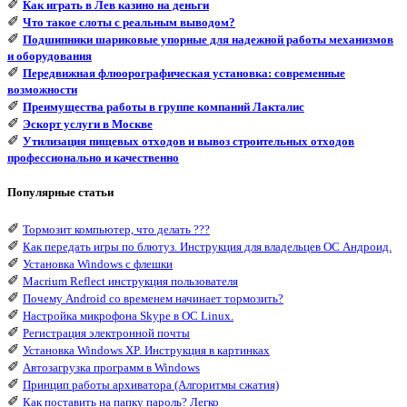
✐
Как играть в Лев казино на деньги
✐
Что такое слоты с реальным выводом?
✐
Подшипники шариковые упорные для надежной работы механизмов
и оборудования
✐
Передвижная флюорографическая установка: современные
возможности
✐
Преимущества работы в группе компаний Лакталис
✐
Эскорт услуги в Москве
✐
Утилизация пищевых отходов и вывоз строительных отходов
профессионально и качественно
Популярные статьи
✐
Тормозит компьютер, что делать ???
✐
Как передать игры по блютуз. Инструкция для владельцев ОС Андроид.
✐
Установка Windows с флешки
✐
Macrium Reflect инструкция пользователя
✐
Почему Android со временем начинает тормозить?
✐
Настройка микрофона Skype в ОС Linux.
✐
Регистрация электронной почты
✐
Установка Windows XP. Инструкция в картинках
✐
Автозагрузка программ в Windows
✐
Принцип работы архиватора (Алгоритмы сжатия)
✐
Как поставить на папку пароль? Легко