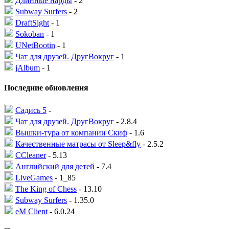
Длинные нарды
- 2
Subway Surfers
- 2
DraftSight
- 1
Sokoban
- 1
UNetBootin
- 1
Чат для друзей. ДругВокруг
- 1
jAlbum
- 1
Последние обновления
Садись 5
-
Чат для друзей. ДругВокруг
- 2.8.4
Вышки-тура от компании Скиф
- 1.6
Качественные матрасы от Sleep&fly
- 2.5.2
CCleaner
- 5.13
Английский для детей
- 7.4
LiveGames
- 1_85
The King of Chess
- 13.10
Subway Surfers
- 1.35.0
eM Client
- 6.0.24