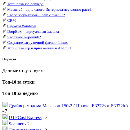
✐
Установка ssh-сервера
✐
Масштаб подпольного Интернета неуклонно растёт
✐
Что за зверь такой - TeamViewer ???
✐
CRM
✐
Службы Windows
✐
DropBox – виртуальная флешка
✐
Что такое Nepomuk?
✐
Создание загрузочной флешки Linux
✐
Установка игр и приложений в Android
Опросы
Данные отсутствуют
Топ-10 за сутки
Топ-10 за неделю
Драйвер модема Мегафон 150-2 ( Huawei E3372s и E3372h )
- 7
UTFCast Express
- 3
Scanner
- 2