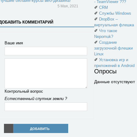
Лучшие онлайн-курсы веб-дизайна!
- TeamViewer ???
5 Мая, 2021
✐
CRM
✐
Службы Windows
✐
DropBox –
ДОБАВИТЬ КОММЕНТАРИЙ
виртуальная флешка
✐
Что такое
Nepomuk?
✐
Создание
Ваше имя
загрузочной флешки
Linux
✐
Установка игр и
приложений в Android
Опросы
Данные отсутствуют
Контрольный вопрос
Естественный спутник земли ?
ДОБАВИТЬ