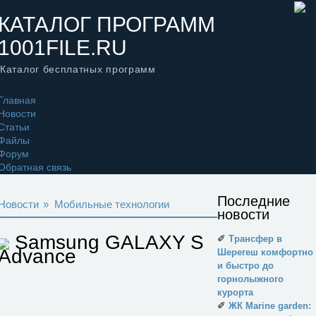
КАТАЛОГ ПРОГРАММ
1001FILE.RU
Каталог бесплатных программ
Главная
Новости
Статьи
Файлы
Форум
Обратная связь
Последние
Новости
»
Мобильные технологии
новости
Samsung GALAXY S
✐
Трансфер в
Advance
Шерегеш комфортно
и быстро до
горнолыжного
курорта
✐
ЖК Marine garden: