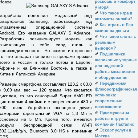
роскошь и комфорт
Новое
у моря
✐
Что такое игра в
устройство пополнил модельный ряд
автоматы онлайн?
смартфонов Samsung, работающих под
✐
Как играть в Лев
управлением операционной системы
казино на деньги
Android. Его название GALAXY S Advance.
✐
Что такое слоты с
Разработчик позиционирует модель как
реальным
сочетающую в себе силу, стиль и
выводом?
производительность. Но самое интересное
✐
Подшипники
то, что аппарат появится в продаже прежде
шариковые упорные
всего в России и только потом в Европе,
для надежной
Африке и на Ближнем Востоке, а также в
работы механизмов
Китае и Латинской Америке.
и оборудования
✐
Передвижная
Размеры смартфона составляют 123,2 х 63,0
флюорографическая
x 9,69 мм, вес — 120 грамм. Что касается
установка:
дисплея, то это сенсорный Super AMOLED
современные
диагональю 4 дюйма и с разрешением 480 x
возможности
800 точек. Устройство оснащено двумя
✐
Преимущества
камерами: фронтальной VGA на 1,3 Мп и
работы в группе
основной на 5 Мп. Кроме того, имеются
компаний Лакталис
модули беспроводной связи Wi-Fi
✐
Эскорт услуги в
802.11a/b/g/n, Bluetooth 3.0+HS и приёмник
Москве
GPS.