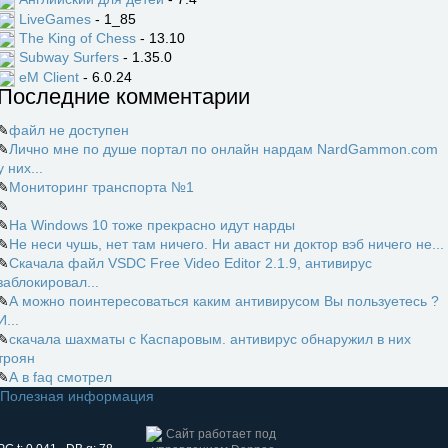
LiveGames
- 1_85
The King of Chess
- 13.10
Subway Surfers
- 1.35.0
eM Client
- 6.0.24
Последние комментарии
✎
файл не доступен
✎
Лично мне по душе портал по онлайн нардам NardGammon.com
у них...
✎
Мониторинг транспорта №1
✎
✎
На Windows 10 тоже прекрасно идут нарды
✎
Не неси чушь, нет там ничего. Ни аваст ни доктор вэб ничего не...
✎
Скачала файл VSDC Free Video Editor 2.1.9, антивирус
заблокировал...
✎
А можно поинтересоваться каким антивирусом Вы пользуетесь ?
И...
✎
скачала шахматы с Каспаровым. антивирус обнаружил в них
троян
✎
А в faq смотрел
Полезная информация