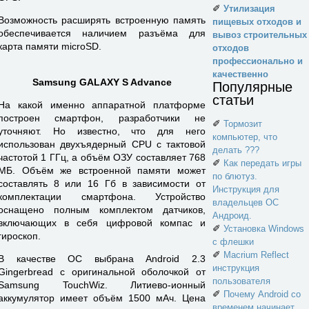
✐
Утилизация
Возможность расширять встроенную память
пищевых отходов и
обеспечивается наличием разъёма для
вывоз строительных
карта памяти microSD.
отходов
профессионально и
качественно
Samsung GALAXY S Advance
Популярные
статьи
На какой именно аппаратной платформе
построен смартфон, разработчики не
✐
Тормозит
уточняют. Но известно, что для него
компьютер, что
использован двухъядерный CPU с тактовой
делать ???
частотой 1 ГГц, а объём ОЗУ составляет 768
✐
Как передать игры
МБ. Объём же встроенной памяти может
по блютуз.
составлять 8 или 16 Гб в зависимости от
Инструкция для
комплектации смартфона. Устройство
владельцев ОС
оснащено полным комплектом датчиков,
Андроид.
включающих в себя цифровой компас и
✐
Установка Windows
гироскоп.
с флешки
✐
Macrium Reflect
В качестве ОС выбрана Android 2.3
инструкция
Gingerbread с оригинальной оболочкой от
пользователя
Samsung TouchWiz. Литиево-ионный
✐
Почему Android со
аккумулятор имеет объём 1500 мАч. Цена
временем начинает