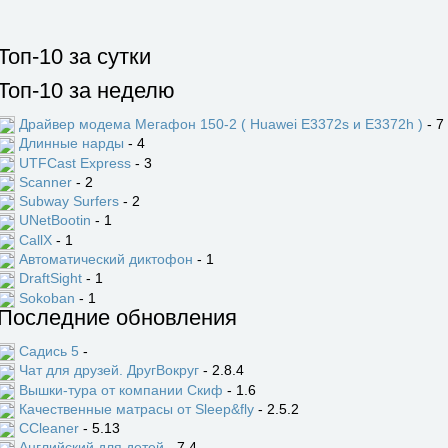
Топ-10 за сутки
Топ-10 за неделю
Драйвер модема Мегафон 150-2 ( Huawei E3372s и E3372h )
- 7
Длинные нарды
- 4
UTFCast Express
- 3
Scanner
- 2
Subway Surfers
- 2
UNetBootin
- 1
CallX
- 1
Автоматический диктофон
- 1
DraftSight
- 1
Sokoban
- 1
Последние обновления
Садись 5
-
Чат для друзей. ДругВокруг
- 2.8.4
Вышки-тура от компании Скиф
- 1.6
Качественные матрасы от Sleep&fly
- 2.5.2
CCleaner
- 5.13
Английский для детей
- 7.4