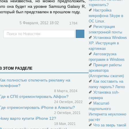
пока неизвестна, но можно предположить,
тормозить?
что она будет на уровне Samsung Galaxy R,
✐
Настройка
который был представлен в прошлом году.
микрофона Skype в
ОС Linux.
5 Февраля, 2012 18:02
1784
✐
Регистрация
электронной почты
✐
Установка Windows
XP. Инструкция в
картинках
✐
Автозагрузка
программ в Windows
✐
Принцип работы
В ЭТОМ РАЗДЕЛЕ
архиватора
(Алгоритмы сжатия)
Как полностью отключить рекламу на
✐
Как поставить на
телефоне?
папку пароль? Легко
8 Марта, 2024
✐
Установка ssh-
Где в СПб отремонтировать Айфон?
сервера
24 Октября, 2022
✐
Масштаб
Где отремонтировать iPhone в Алматы?
подпольного
2 Октября, 2021
Интернета неуклонно
Чому варто купити iPhone 12?
растёт
18 Мая, 2021
✐
Что за зверь такой