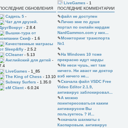
LiveGames
- 1
ПОСЛЕДНИЕ ОБНОВЛЕНИЯ
ПОСЛЕДНИЕ КОММЕНТАРИИ
Садись 5
-
✎
файл не доступен
✎
Лично мне по душе
Чат для друзей.
портал по онлайн нардам
ДругВокруг
- 2.8.4
NardGammon.com у них...
Вышки-тура от
✎
Мониторинг транспорта
компании Скиф
- 1.6
№1
Качественные матрасы
✎
от Sleep&fly
- 2.5.2
✎
На Windows 10 тоже
CCleaner
- 5.13
прекрасно идут нарды
Английский для детей
-
✎
Не неси чушь, нет там
7.4
ничего. Ни аваст ни доктор
LiveGames
- 1_85
вэб ничего не...
The King of Chess
- 13.10
✎
Скачала файл VSDC Free
Subway Surfers
- 1.35.0
Video Editor 2.1.9,
eM Client
- 6.0.24
антивирус заблокировал...
✎
А можно
поинтересоваться каким
антивирусом Вы
пользуетесь ? И...
✎
скачала шахматы с
Каспаровым. антивирус