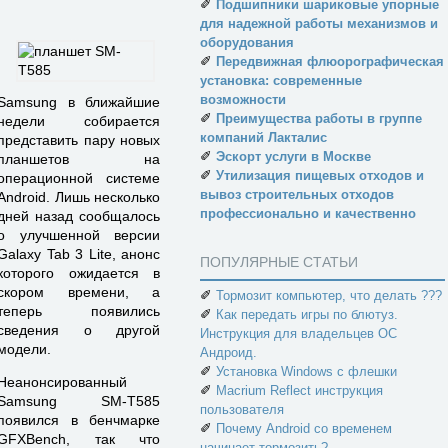
✐
Подшипники шариковые упорные
для надежной работы механизмов и
оборудования
✐
Передвижная флюорографическая
установка: современные
возможности
Samsung в ближайшие
✐
Преимущества работы в группе
недели собирается
компаний Лакталис
представить пару новых
✐
Эскорт услуги в Москве
планшетов на
✐
Утилизация пищевых отходов и
операционной системе
вывоз строительных отходов
Android. Лишь несколько
профессионально и качественно
дней назад сообщалось
о улучшенной версии
Galaxy Tab 3 Lite, анонс
ПОПУЛЯРНЫЕ СТАТЬИ
которого ожидается в
скором времени, а
✐
Тормозит компьютер, что делать ???
теперь появились
✐
Как передать игры по блютуз.
сведения о другой
Инструкция для владельцев ОС
модели.
Андроид.
✐
Установка Windows с флешки
Неанонсированный
✐
Macrium Reflect инструкция
Samsung SM-T585
пользователя
появился в бенчмарке
✐
Почему Android со временем
GFXBench, так что
начинает тормозить?