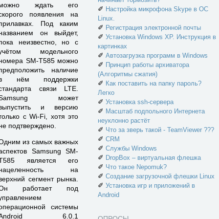
можно ждать его
✐
Настройка микрофона Skype в ОС
скорого появления на
Linux.
прилавках. Под каким
✐
Регистрация электронной почты
названием он выйдет,
✐
Установка Windows XP. Инструкция в
пока неизвестно, но с
картинках
учётом модельного
✐
Автозагрузка программ в Windows
номера SM-T585 можно
✐
Принцип работы архиватора
предположить наличие
(Алгоритмы сжатия)
в нём поддержки
✐
Как поставить на папку пароль?
стандарта связи LTE.
Легко
Samsung может
✐
Установка ssh-сервера
выпустить и версию
✐
Масштаб подпольного Интернета
только с Wi-Fi, хотя это
неуклонно растёт
не подтверждено.
✐
Что за зверь такой - TeamViewer ???
✐
CRM
Одним из самых важных
✐
Службы Windows
аспектов Samsung SM-
✐
DropBox – виртуальная флешка
T585 является его
✐
Что такое Nepomuk?
нацеленность на
✐
Создание загрузочной флешки Linux
верхний сегмент рынка.
✐
Установка игр и приложений в
Он работает под
Android
управлением
операционной системы
Android 6.0.1
ОПРОСЫ