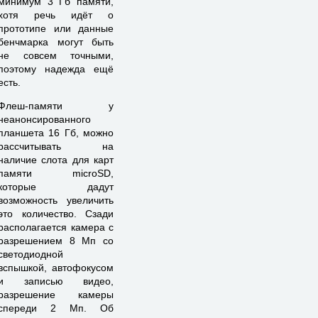
минимум 3 Гб памяти,
хотя речь идёт о
прототипе или данные
бенчмарка могут быть
не совсем точными,
поэтому надежда ещё
есть.
Флеш-памяти у
неанонсированного
планшета 16 Гб, можно
рассчитывать на
наличие слота для карт
памяти microSD,
которые дадут
возможность увеличить
это количество. Сзади
располагается камера с
разрешением 8 Мп со
светодиодной
вспышкой, автофокусом
и записью видео,
разрешение камеры
спереди 2 Мп. Об