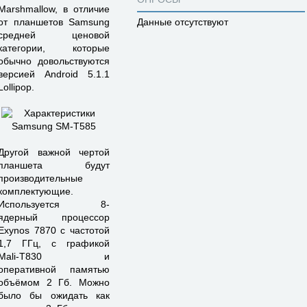
Marshmallow, в отличие
от планшетов Samsung
Данные отсутствуют
средней ценовой
категории, которые
обычно довольствуются
версией Android 5.1.1
Lollipop.
Другой важной чертой
планшета будут
производительные
комплектующие.
Используется 8-
ядерный процессор
Exynos 7870 с частотой
1,7 ГГц, с графикой
Mali-T830 и
оперативной памятью
объёмом 2 Гб. Можно
было бы ожидать как