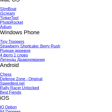
SlimBoat
iScream
TinkerTool
PhotoRocket
Adium
Windows Phone
Tiny Troopers
Strawberry Shortcake: Berry Rush
Родная деревня
4 фото 1 слово
Легенды Дракономании
Android
Chess
Defense Zone - Original
Speedtest.net
Rally Racer Unlocked
Best Fiends
iOS
IQ Option
94 Degrees