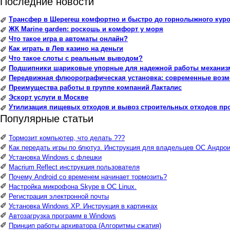
Последние новости
Трансфер в Шерегеш комфортно и быстро до горнолыжного куро
✐
ЖК Marine garden: роскошь и комфорт у моря
✐
Что такое игра в автоматы онлайн?
✐
Как играть в Лев казино на деньги
✐
Что такое слоты с реальным выводом?
✐
Подшипники шариковые упорные для надежной работы механиз
✐
Передвижная флюорографическая установка: современные воз
✐
Преимущества работы в группе компаний Лакталис
✐
Эскорт услуги в Москве
✐
Утилизация пищевых отходов и вывоз строительных отходов пр
✐
Популярные статьи
✐
Тормозит компьютер, что делать ???
✐
Как передать игры по блютуз. Инструкция для владельцев ОС Андрои
✐
Установка Windows с флешки
✐
Macrium Reflect инструкция пользователя
✐
Почему Android со временем начинает тормозить?
✐
Настройка микрофона Skype в ОС Linux.
✐
Регистрация электронной почты
✐
Установка Windows XP. Инструкция в картинках
✐
Автозагрузка программ в Windows
✐
Принцип работы архиватора (Алгоритмы сжатия)