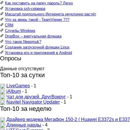
✐
Как поставить на папку пароль? Легко
✐
Установка ssh-сервера
✐
Масштаб подпольного Интернета неуклонно растёт
✐
Что за зверь такой - TeamViewer ???
✐
CRM
✐
Службы Windows
✐
DropBox – виртуальная флешка
✐
Что такое Nepomuk?
✐
Создание загрузочной флешки Linux
✐
Установка игр и приложений в Android
Опросы
Данные отсутствуют
Топ-10 за сутки
LiveGames
- 1
jAlbum
- 1
Чат для друзей. ДругВокруг
- 1
Navitel Navigator Updater
- 1
Топ-10 за неделю
Драйвер модема Мегафон 150-2 ( Huawei E3372s и E337
Длинные нарды
- 4