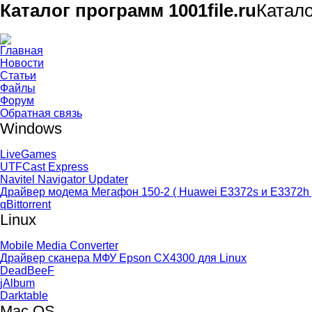
Каталог программ 1001file.ru
Катал
Главная
Новости
Статьи
Файлы
Форум
Обратная связь
Windows
LiveGames
UTFCast Express
Navitel Navigator Updater
Драйвер модема Мегафон 150-2 ( Huawei E3372s и E3372h 
qBittorrent
Linux
Mobile Media Converter
Драйвер сканера МФУ Epson CX4300 для Linux
DeadBeeF
jAlbum
Darktable
Mac OS