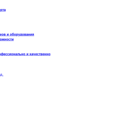
рта
мов и оборудования
можности
офессионально и качественно
д.