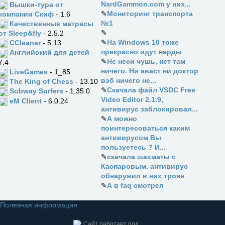
NardGammon.com у них...
Вышки-тура от
✎
Мониторинг транспорта
компании Скиф
- 1.6
№1
Качественные матрасы
✎
от Sleep&fly
- 2.5.2
✎
На Windows 10 тоже
CCleaner
- 5.13
прекрасно идут нарды
Английский для детей
-
✎
Не неси чушь, нет там
7.4
ничего. Ни аваст ни доктор
LiveGames
- 1_85
вэб ничего не...
The King of Chess
- 13.10
✎
Скачала файл VSDC Free
Subway Surfers
- 1.35.0
Video Editor 2.1.9,
eM Client
- 6.0.24
антивирус заблокировал...
✎
А можно
поинтересоваться каким
антивирусом Вы
пользуетесь ? И...
✎
скачала шахматы с
Каспаровым. антивирус
обнаружил в них троян
✎
А в faq смотрел
Полезная информация