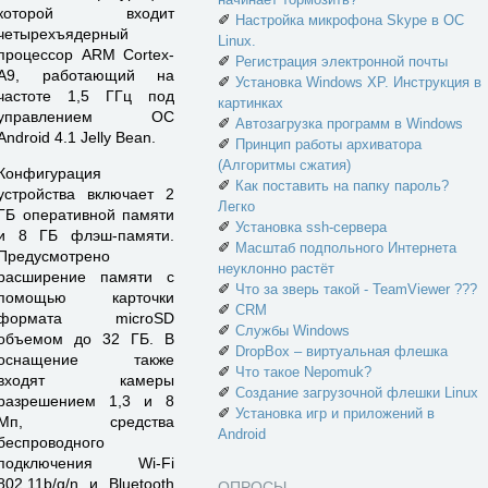
которой входит
✐
Настройка микрофона Skype в ОС
четырехъядерный
Linux.
процессор ARM Cortex-
✐
Регистрация электронной почты
A9, работающий на
✐
Установка Windows XP. Инструкция в
частоте 1,5 ГГц под
картинках
управлением ОС
✐
Автозагрузка программ в Windows
Android 4.1 Jelly Bean.
✐
Принцип работы архиватора
(Алгоритмы сжатия)
Конфигурация
✐
Как поставить на папку пароль?
устройства включает 2
Легко
ГБ оперативной памяти
✐
Установка ssh-сервера
и 8 ГБ флэш-памяти.
✐
Масштаб подпольного Интернета
Предусмотрено
неуклонно растёт
расширение памяти с
✐
Что за зверь такой - TeamViewer ???
помощью карточки
✐
CRM
формата microSD
✐
Службы Windows
объемом до 32 ГБ. В
✐
DropBox – виртуальная флешка
оснащение также
✐
Что такое Nepomuk?
входят камеры
✐
Создание загрузочной флешки Linux
разрешением 1,3 и 8
✐
Установка игр и приложений в
Мп, средства
Android
беспроводного
подключения Wi-Fi
802.11b/g/n и Bluetooth
ОПРОСЫ