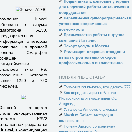
✐
Подшипники шариковые упорные
для надежной работы механизмов и
оборудования
✐
Передвижная флюорографическая
Компания Huawei
установка: современные
объявила о выпуске
возможности
смартфона A199,
✐
Преимущества работы в группе
предварительная
компаний Лакталис
информация о котором
✐
Эскорт услуги в Москве
появилась на прошлой
✐
Утилизация пищевых отходов и
неделе. Смартфон
вывоз строительных отходов
оснащен
профессионально и качественно
пятидюймовым
дисплеем типа IPS,
разрешение которого
ПОПУЛЯРНЫЕ СТАТЬИ
равно 1280 х 720
пикселей.
✐
Тормозит компьютер, что делать ???
✐
Как передать игры по блютуз.
Инструкция для владельцев ОС
Андроид.
Основой аппарата
✐
Установка Windows с флешки
стала однокристальная
✐
Macrium Reflect инструкция
система K3V2
пользователя
собственной разработки
✐
Почему Android со временем
Huawei, в конфигурацию
начинает тормозить?