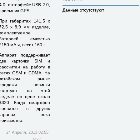
4.0, интерфейс USB 2.0,
Данные отсутствуют
приемник GPS.
При габаритах 141,5 х
72,5 х 8,9 мм изделие,
комплектуемое
батареей емкостью
2150 мА∙ч, весит 160 г.
Аппарат поддерживает
две карточки SIM и
рассчитан на работу в
сетях GSM и CDMA. На
китайском рынке
продажи новинки
стартуют на этой
неделе по цене около
$320. Когда смартфон
появится в других
странах, пока
неизвестно.
24 Апреля, 2013 02:55
1427