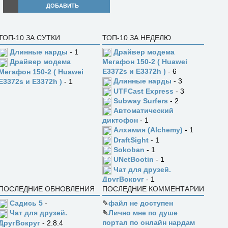
ДОБАВИТЬ
ТОП-10 ЗА СУТКИ
ТОП-10 ЗА НЕДЕЛЮ
Длинные нарды
- 1
Драйвер модема
Драйвер модема
Мегафон 150-2 ( Huawei
E3372s и E3372h )
- 6
Мегафон 150-2 ( Huawei
Длинные нарды
- 3
E3372s и E3372h )
- 1
UTFCast Express
- 3
Subway Surfers
- 2
Автоматический
диктофон
- 1
Алхимия (Alchemy)
- 1
DraftSight
- 1
Sokoban
- 1
UNetBootin
- 1
Чат для друзей.
ДругВокруг
- 1
ПОСЛЕДНИЕ ОБНОВЛЕНИЯ
ПОСЛЕДНИЕ КОММЕНТАРИИ
Садись 5
-
✎
файл не доступен
✎
Лично мне по душе
Чат для друзей.
портал по онлайн нардам
ДругВокруг
- 2.8.4