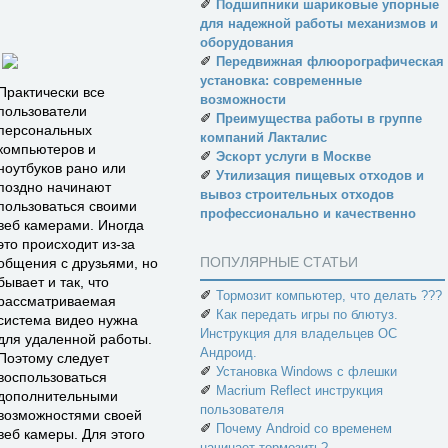
✐
Подшипники шариковые упорные
для надежной работы механизмов и
оборудования
✐
Передвижная флюорографическая
установка: современные
Практически все
возможности
пользователи
✐
Преимущества работы в группе
персональных
компаний Лакталис
компьютеров и
✐
Эскорт услуги в Москве
ноутбуков рано или
✐
Утилизация пищевых отходов и
поздно начинают
вывоз строительных отходов
пользоваться своими
профессионально и качественно
веб камерами. Иногда
это происходит из-за
ПОПУЛЯРНЫЕ СТАТЬИ
общения с друзьями, но
бывает и так, что
✐
Тормозит компьютер, что делать ???
рассматриваемая
✐
Как передать игры по блютуз.
система видео нужна
Инструкция для владельцев ОС
для удаленной работы.
Андроид.
Поэтому следует
✐
Установка Windows с флешки
воспользоваться
✐
Macrium Reflect инструкция
дополнительными
пользователя
возможностями своей
✐
Почему Android со временем
веб камеры. Для этого
начинает тормозить?