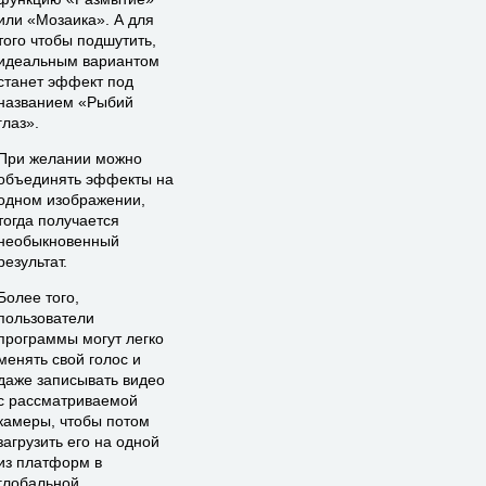
или «Мозаика». А для
того чтобы подшутить,
идеальным вариантом
станет эффект под
названием «Рыбий
глаз».
При желании можно
объединять эффекты на
одном изображении,
тогда получается
необыкновенный
результат.
Более того,
пользователи
программы могут легко
менять свой голос и
даже записывать видео
с рассматриваемой
камеры, чтобы потом
загрузить его на одной
из платформ в
глобальной