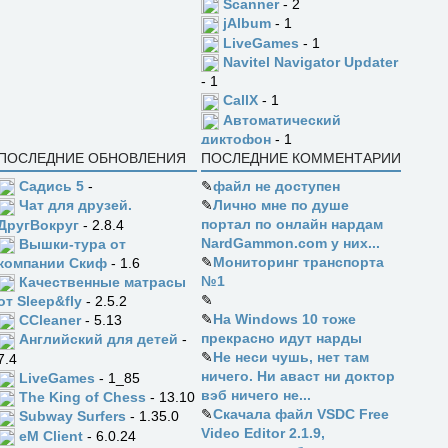
Scanner
- 2
jAlbum
- 1
LiveGames
- 1
Navitel Navigator Updater
- 1
CallX
- 1
Автоматический
диктофон
- 1
ПОСЛЕДНИЕ ОБНОВЛЕНИЯ
ПОСЛЕДНИЕ КОММЕНТАРИИ
Садись 5
-
✎
файл не доступен
✎
Лично мне по душе
Чат для друзей.
портал по онлайн нардам
ДругВокруг
- 2.8.4
NardGammon.com у них...
Вышки-тура от
✎
Мониторинг транспорта
компании Скиф
- 1.6
№1
Качественные матрасы
✎
от Sleep&fly
- 2.5.2
✎
На Windows 10 тоже
CCleaner
- 5.13
прекрасно идут нарды
Английский для детей
-
✎
Не неси чушь, нет там
7.4
ничего. Ни аваст ни доктор
LiveGames
- 1_85
вэб ничего не...
The King of Chess
- 13.10
✎
Скачала файл VSDC Free
Subway Surfers
- 1.35.0
Video Editor 2.1.9,
eM Client
- 6.0.24