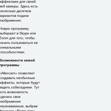
эффектами для своей
веб камеры. Здесь есть
несколько десятков
вариантов подачи
изображения.
Новую программу
выбирают в Skype или
Zoom для того, чтобы
начать пользоваться ее
уникальными
способностями.
Возможности новой
программы
«Altercam» позволяет
создавать необычные
эффекты, которые будут
видеть собеседники. Тут
есть возможность
сделать свое
изображение
неузнаваемым, выбрав
функцию «Размытие»