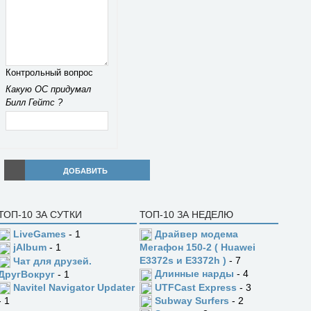
Контрольный вопрос
Какую ОС придумал
Билл Гейтс ?
ДОБАВИТЬ
ТОП-10 ЗА СУТКИ
ТОП-10 ЗА НЕДЕЛЮ
LiveGames
- 1
Драйвер модема
jAlbum
- 1
Мегафон 150-2 ( Huawei
E3372s и E3372h )
- 7
Чат для друзей.
Длинные нарды
- 4
ДругВокруг
- 1
UTFCast Express
- 3
Navitel Navigator Updater
Subway Surfers
- 2
- 1