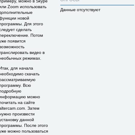
примеру, можно в Skype
или Zoom использовать
Данные отсутствуют
дополнительные
функции новой
программы. Для этого
следует сделать
переключение. Потом
уже появится
возможность
транслировать видео в
необычных режимах.
Итак, для начала
необходимо скачать
рассматриваемую
программу. Всю
подробную
информацию можно
почитать на сайте
altercam.com. Затем
нужно произвести
установку данной
программы. После этого
уже можно пользоваться