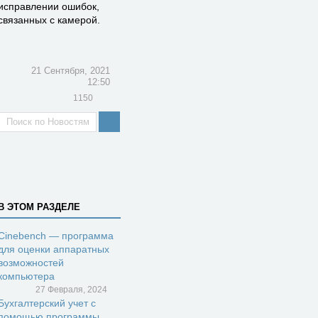
исправлении ошибок,
связанных с камерой.
21 Сентября, 2021
12:50
1150
В ЭТОМ РАЗДЕЛЕ
Cinebench — программа
для оценки аппаратных
возможностей
компьютера
27 Февраля, 2024
Бухгалтерский учет с
помощью программы