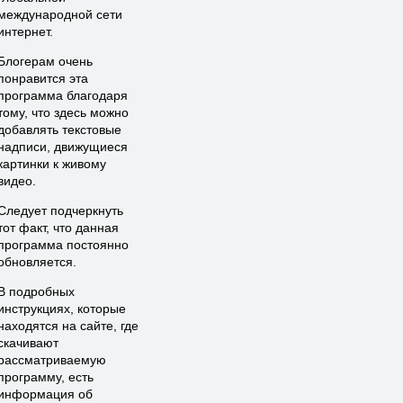
международной сети
интернет.
Блогерам очень
понравится эта
программа благодаря
тому, что здесь можно
добавлять текстовые
надписи, движущиеся
картинки к живому
видео.
Следует подчеркнуть
тот факт, что данная
программа постоянно
обновляется.
В подробных
инструкциях, которые
находятся на сайте, где
скачивают
рассматриваемую
программу, есть
информация об