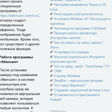
нужно скачать
✐
Настройка микрофона Skype в ОС
специальную
Linux.
программу от
✐
Регистрация электронной почты
https://altercam.com/rus/
,
✐
Установка Windows XP. Инструкция в
которая создаст
картинках
определенные
✐
Автозагрузка программ в Windows
эффекты. Тогда
✐
Принцип работы архиватора
изображение будет
(Алгоритмы сжатия)
необычным. Кроме того,
✐
Как поставить на папку пароль?
тут существуют и другие
Легко
полезные функции.
✐
Установка ssh-сервера
✐
Работа программы
Масштаб подпольного Интернета
«Altercam»
неуклонно растёт
✐
Что за зверь такой - TeamViewer ???
После установки
✐
CRM
камеры под названием
✐
Службы Windows
«Altercam» в системе
✐
DropBox – виртуальная флешка
компьютера или
✐
Что такое Nepomuk?
ноутбука сразу же
✐
Создание загрузочной флешки Linux
появляется виртуальная
✐
Установка игр и приложений в
веб камера, которая
Android
позволяет пользоваться
любым контентом. К
ОПРОСЫ