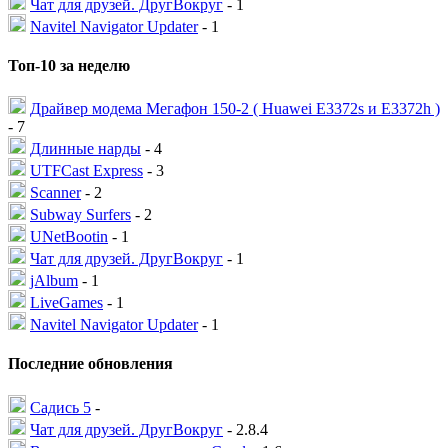
Чат для друзей. ДругВокруг
- 1
Navitel Navigator Updater
- 1
Топ-10 за неделю
Драйвер модема Мегафон 150-2 ( Huawei E3372s и E3372h )
- 7
Длинные нарды
- 4
UTFCast Express
- 3
Scanner
- 2
Subway Surfers
- 2
UNetBootin
- 1
Чат для друзей. ДругВокруг
- 1
jAlbum
- 1
LiveGames
- 1
Navitel Navigator Updater
- 1
Последние обновления
Садись 5
-
Чат для друзей. ДругВокруг
- 2.8.4