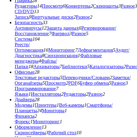
Графика
28
Редакторы
14
Просмотр
6
Конвертеры
2
Скриншоты
3
Разное
CD/DVD
13
Запись
9
Виртуальные диски
2
Разное
2
Безопасность
33
Антивирусы
12
Защита данных
6
Резервирование/
Восстановление
7
Фаервол
3
Разное
5
Система
104
Реестр/
Оптимизация
16
Мониторинг
7
Дефрагментация
5
Аудит/
Диагностика
8
Синхронизация
1
Файловые
менеджеры
4
Файлы/
Папки
18
Архиваторы
7
Библиотеки
5
Каталогизаторы
2
Разн
Офисные
28
Текстовые редакторы
5
Переводчики/Словари
2
Заметки/
Органайзеры
5
Просмотр
2
PDF
6
Буфер обмена
5
Разное
3
Программирование
7
Языки
1
Инсталляторы
2
Редакторы
2
Разное
2
Драйвера
28
Модемы
1
Принтеры
1
Веб-камеры
1
Смартфоны/
Планшеты
24
Мониторы
1
Финансы
2
Форекс
1
Мониторинг
1
Оформление
13
Скринсейверы
3
Рабочий стол
10