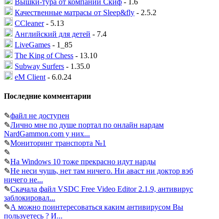
Вышки-тура от компании Скиф
- 1.6
Качественные матрасы от Sleep&fly
- 2.5.2
CCleaner
- 5.13
Английский для детей
- 7.4
LiveGames
- 1_85
The King of Chess
- 13.10
Subway Surfers
- 1.35.0
eM Client
- 6.0.24
Последние комментарии
✎
файл не доступен
✎
Лично мне по душе портал по онлайн нардам
NardGammon.com у них...
✎
Мониторинг транспорта №1
✎
✎
На Windows 10 тоже прекрасно идут нарды
✎
Не неси чушь, нет там ничего. Ни аваст ни доктор вэб
ничего не...
✎
Скачала файл VSDC Free Video Editor 2.1.9, антивирус
заблокировал...
✎
А можно поинтересоваться каким антивирусом Вы
пользуетесь ? И...