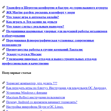
✐
Трансфер в Шерегеш комфортно и быстро до горнолыжного курорта
✐
ЖК Marine garden: роскошь и комфорт у моря
✐
Что такое игра в автоматы онлайн?
✐
Как играть в Лев казино на деньги
✐
Что такое слоты с реальным выводом?
✐
Подшипники шариковые упорные для надежной работы механизмов
и оборудования
✐
Передвижная флюорографическая установка: современные
возможности
✐
Преимущества работы в группе компаний Лакталис
✐
Эскорт услуги в Москве
✐
Утилизация пищевых отходов и вывоз строительных отходов
профессионально и качественно
Популярные статьи
✐
Тормозит компьютер, что делать ???
✐
Как передать игры по блютуз. Инструкция для владельцев ОС Андроид.
✐
Установка Windows с флешки
✐
Macrium Reflect инструкция пользователя
✐
Почему Android со временем начинает тормозить?
✐
Настройка микрофона Skype в ОС Linux.