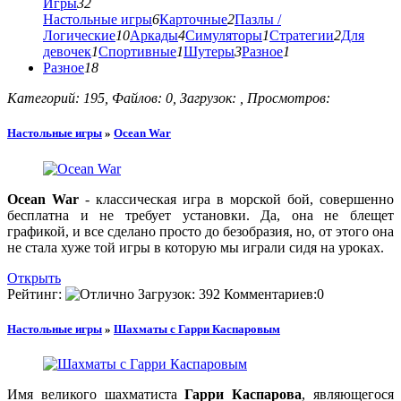
Игры
32
Настольные игры
6
Карточные
2
Пазлы /
Логические
10
Аркады
4
Симуляторы
1
Стратегии
2
Для
девочек
1
Спортивные
1
Шутеры
3
Разное
1
Разное
18
Категорий: 195, Файлов: 0, Загрузок: , Просмотров:
Настольные игры
»
Ocean War
Ocean War
- классическая игра в морской бой, совершенно
бесплатна и не требует установки. Да, она не блещет
графикой, и все сделано просто до безобразия, но, от этого она
не стала хуже той игры в которую мы играли сидя на уроках.
Открыть
Рейтинг:
Загрузок:
392
Комментариев:
0
Настольные игры
»
Шахматы с Гарри Каспаровым
Имя великого шахматиста
Гарри Каспарова
, являющегося