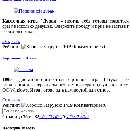
Карточная игра "Дурак"
- против тебя готовы сразиться
сразу несколько девушек. Одержите победу и приз не заставит
себя долго ждать.
Открыть
Рейтинг:
Загрузок:
1059
Комментариев:
0
Карточные
»
Штука
1000
- достаточно известная карточная игра. Штука - ее
реализация для персонального компьютера под управлением
ОС Windows. Игра готова дать вам достойный отпор.
Открыть
Рейтинг:
Загрузок:
1459
Комментариев:
0
Страница
76
из
82
«
‹
72
73
74
75
76
77
78
79
80
›
»
Последние новости