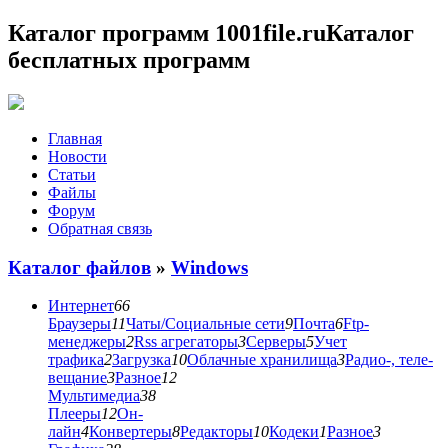
Каталог программ 1001file.ru
Каталог
бесплатных программ
Главная
Новости
Статьи
Файлы
Форум
Обратная связь
Каталог файлов
»
Windows
Интернет
66
Браузеры
11
Чаты/Социальные сети
9
Почта
6
Ftp-
менеджеры
2
Rss агрегаторы
3
Серверы
5
Учет
трафика
2
Загрузка
10
Облачные хранилища
3
Радио-, теле-
вещание
3
Разное
12
Мультимедиа
38
Плееры
12
Он-
лайн
4
Конвертеры
8
Редакторы
10
Кодеки
1
Разное
3