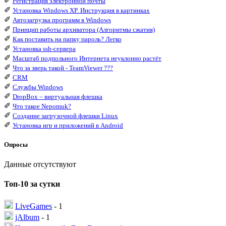
✐
Регистрация электронной почты
✐
Установка Windows XP. Инструкция в картинках
✐
Автозагрузка программ в Windows
✐
Принцип работы архиватора (Алгоритмы сжатия)
✐
Как поставить на папку пароль? Легко
✐
Установка ssh-сервера
✐
Масштаб подпольного Интернета неуклонно растёт
✐
Что за зверь такой - TeamViewer ???
✐
CRM
✐
Службы Windows
✐
DropBox – виртуальная флешка
✐
Что такое Nepomuk?
✐
Создание загрузочной флешки Linux
✐
Установка игр и приложений в Android
Опросы
Данные отсутствуют
Топ-10 за сутки
LiveGames
- 1
jAlbum
- 1