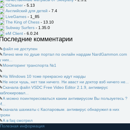
CCleaner
- 5.13
Английский для детей
- 7.4
LiveGames
- 1_85
The King of Chess
- 13.10
Subway Surfers
- 1.35.0
eM Client
- 6.0.24
Последние комментарии
✎
файл не доступен
✎
Лично мне по душе портал по онлайн нардам NardGammon.com
у них...
✎
Мониторинг транспорта №1
✎
✎
На Windows 10 тоже прекрасно идут нарды
✎
Не неси чушь, нет там ничего. Ни аваст ни доктор вэб ничего не...
✎
Скачала файл VSDC Free Video Editor 2.1.9, антивирус
заблокировал...
✎
А можно поинтересоваться каким антивирусом Вы пользуетесь ?
И...
✎
скачала шахматы с Каспаровым. антивирус обнаружил в них
троян
✎
А в faq смотрел
Полезная информация