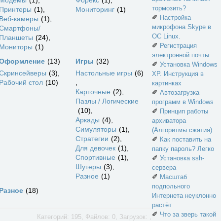
Модемы
1
Форекс
1
тормозить?
Принтеры
1
Мониторинг
1
✐
Настройка
Веб-камеры
1
микрофона Skype в
Смартфоны/
ОС Linux.
Планшеты
24
✐
Регистрация
Мониторы
1
электронной почты
Оформление
13
Игры
32
✐
Установка Windows
Скринсейверы
3
Настольные игры
6
XP. Инструкция в
Рабочий стол
10
картинках
Карточные
2
✐
Автозагрузка
Пазлы / Логические
программ в Windows
10
✐
Принцип работы
Аркады
4
архиватора
Симуляторы
1
(Алгоритмы сжатия)
Стратегии
2
✐
Как поставить на
Для девочек
1
папку пароль? Легко
Спортивные
1
✐
Установка ssh-
Шутеры
3
сервера
Разное
1
✐
Масштаб
подпольного
Разное
18
Интернета неуклонно
растёт
✐
Что за зверь такой
Категорий: 195, Файлов: 0, Загрузок: ,