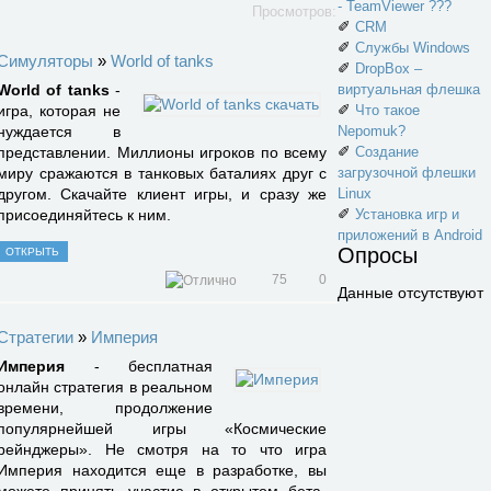
- TeamViewer ???
Просмотров:
✐
CRM
✐
Службы Windows
Симуляторы
»
World of tanks
✐
DropBox –
World of tanks
-
виртуальная флешка
✐
игра, которая не
Что такое
нуждается в
Nepomuk?
✐
представлении. Миллионы игроков по всему
Создание
миру сражаются в танковых баталиях друг с
загрузочной флешки
другом. Скачайте клиент игры, и сразу же
Linux
✐
присоединяйтесь к ним.
Установка игр и
приложений в Android
Опросы
ОТКРЫТЬ
75
0
Данные отсутствуют
Стратегии
»
Империя
Империя
- бесплатная
онлайн стратегия в реальном
времени, продолжение
популярнейшей игры «Космические
рейнджеры». Не смотря на то что игра
Империя находится еще в разработке, вы
можете принять участие в открытом бета-