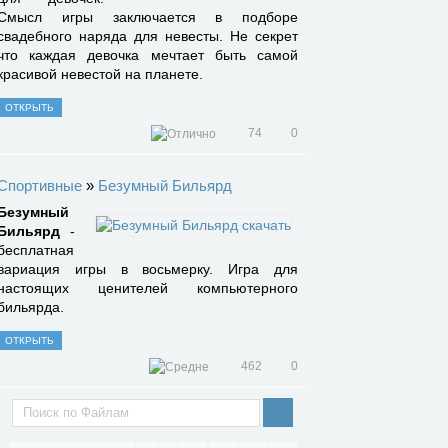
Смысл игры заключается в подборе
свадебного наряда для невесты. Не секрет
что каждая девочка мечтает быть самой
красивой невестой на планете.
ОТКРЫТЬ
74
0
Спортивные
»
Безумный Бильярд
Безумный
Бильярд
-
бесплатная
вариация игры в восьмерку. Игра для
настоящих ценителей компьютерного
бильярда.
ОТКРЫТЬ
462
0