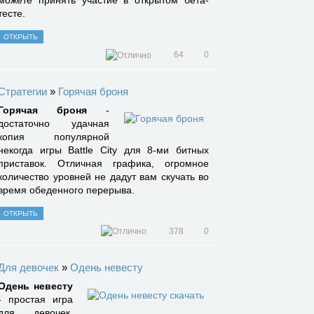
тесте.
ОТКРЫТЬ
64
0
Стратегии
»
Горячая броня
Горячая броня
-
достаточно удачная
копия популярной
некогда игры Battle City для 8-ми битных
приставок. Отличная графика, огромное
количество уровней не дадут вам скучать во
время обеденного перерыва.
ОТКРЫТЬ
378
0
Для девочек
»
Одень невесту
Одень невесту
- простая игра
для девочек.