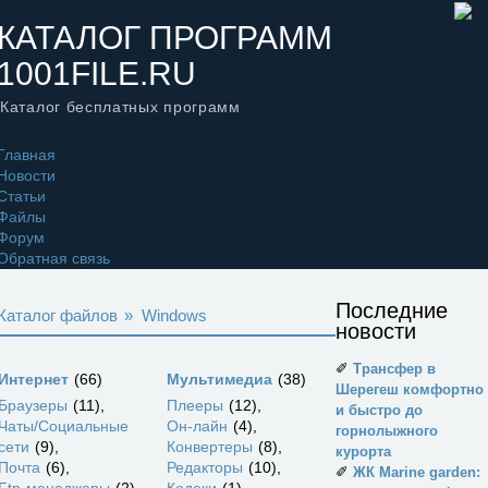
КАТАЛОГ ПРОГРАММ
1001FILE.RU
Каталог бесплатных программ
Главная
Новости
Статьи
Файлы
Форум
Обратная связь
Последние
Каталог файлов
»
Windows
новости
✐
Трансфер в
Интернет
66
Мультимедиа
38
Шерегеш комфортно
Браузеры
11
Плееры
12
и быстро до
Чаты/Социальные
Он-лайн
4
горнолыжного
сети
9
Конвертеры
8
курорта
Почта
6
Редакторы
10
✐
ЖК Marine garden: