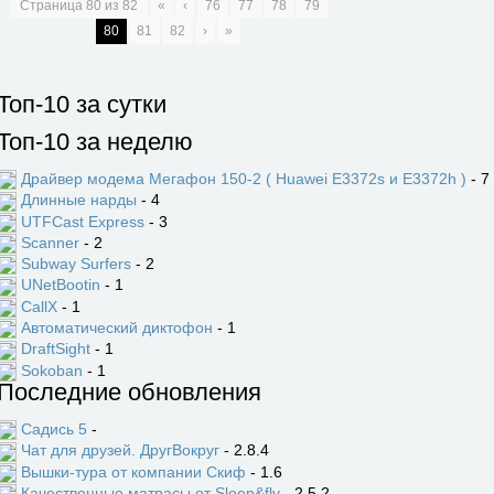
Страница
80
из
82
«
‹
76
77
78
79
80
81
82
›
»
Топ-10 за сутки
Топ-10 за неделю
Драйвер модема Мегафон 150-2 ( Huawei E3372s и E3372h )
- 7
Длинные нарды
- 4
UTFCast Express
- 3
Scanner
- 2
Subway Surfers
- 2
UNetBootin
- 1
CallX
- 1
Автоматический диктофон
- 1
DraftSight
- 1
Sokoban
- 1
Последние обновления
Садись 5
-
Чат для друзей. ДругВокруг
- 2.8.4
Вышки-тура от компании Скиф
- 1.6
Качественные матрасы от Sleep&fly
- 2.5.2