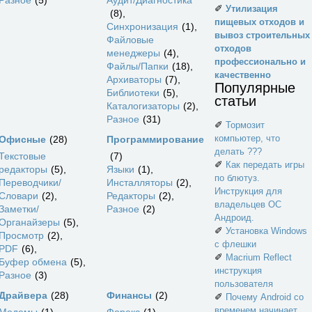
Разное
5
Аудит/Диагностика
✐
Утилизация
8
пищевых отходов и
Синхронизация
1
вывоз строительных
Файловые
отходов
менеджеры
4
профессионально и
Файлы/Папки
18
качественно
Архиваторы
7
Популярные
Библиотеки
5
статьи
Каталогизаторы
2
Разное
31
✐
Тормозит
компьютер, что
Офисные
28
Программирование
делать ???
Текстовые
7
✐
Как передать игры
редакторы
5
Языки
1
по блютуз.
Переводчики/
Инсталляторы
2
Инструкция для
Словари
2
Редакторы
2
владельцев ОС
Заметки/
Разное
2
Андроид.
Органайзеры
5
✐
Установка Windows
Просмотр
2
с флешки
PDF
6
✐
Macrium Reflect
Буфер обмена
5
инструкция
Разное
3
пользователя
Драйвера
28
Финансы
2
✐
Почему Android со
временем начинает