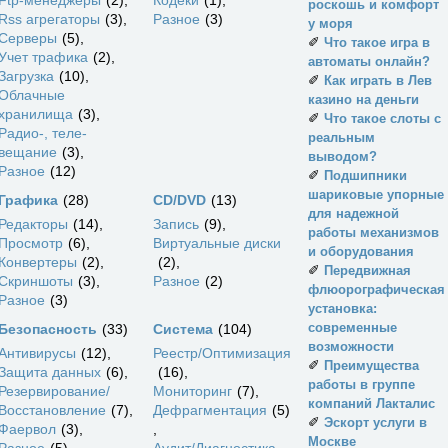
Ftp-менеджеры
2
Кодеки
1
роскошь и комфорт
Rss агрегаторы
3
Разное
3
у моря
Серверы
5
✐
Что такое игра в
Учет трафика
2
автоматы онлайн?
Загрузка
10
✐
Как играть в Лев
Облачные
казино на деньги
хранилища
3
✐
Что такое слоты с
Радио-, теле-
реальным
вещание
3
выводом?
Разное
12
✐
Подшипники
шариковые упорные
Графика
28
CD/DVD
13
для надежной
Редакторы
14
Запись
9
работы механизмов
Просмотр
6
Виртуальные диски
и оборудования
Конвертеры
2
2
✐
Передвижная
Скриншоты
3
Разное
2
флюорографическая
Разное
3
установка:
современные
Безопасность
33
Система
104
возможности
Антивирусы
12
Реестр/Оптимизация
✐
Преимущества
Защита данных
6
16
работы в группе
Резервирование/
Мониторинг
7
компаний Лакталис
Восстановление
7
Дефрагментация
5
✐
Эскорт услуги в
Фаервол
3
Москве